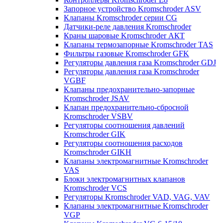
Запорное устройство Kromschroder ASV
Клапаны Kromschroder серии CG
Датчики-реле давления Kromschroder
Краны шаровые Kromschroder АКТ
Клапаны термозапорные Kromschroder TAS
Фильтры газовые Kromschroder GFK
Регуляторы давления газа Kromschroder GDJ
Регуляторы давления газа Kromschroder
VGBF
Клапаны предохранительно-запорные
Kromschroder JSAV
Клапан предохранительно-сбросной
Kromschroder VSBV
Регуляторы соотношения давлений
Kromschroder GIK
Регуляторы соотношения расходов
Kromschroder GIKH
Клапаны электромагнитные Kromschroder
VAS
Блоки электромагнитных клапанов
Kromschroder VCS
Регуляторы Kromschroder VAD, VAG, VAV
Клапаны электромагнитные Kromschroder
VGP