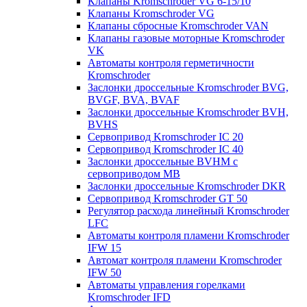
Клапаны Kromschroder VG 6-15/10
Клапаны Kromschroder VG
Клапаны сбросные Kromschroder VAN
Клапаны газовые моторные Kromschroder
VK
Автоматы контроля герметичности
Kromschroder
Заслонки дроссельные Kromschroder BVG,
BVGF, BVA, BVAF
Заслонки дроссельные Kromschroder BVH,
BVHS
Сервопривод Kromschroder IC 20
Сервопривод Kromschroder IC 40
Заслонки дроссельные BVHM с
сервоприводом МВ
Заслонки дроссельные Kromschroder DKR
Cервопривод Kromschroder GT 50
Регулятор расхода линейный Kromschroder
LFC
Автоматы контроля пламени Kromschroder
IFW 15
Автомат контроля пламени Kromschroder
IFW 50
Автоматы управления горелками
Kromschroder IFD