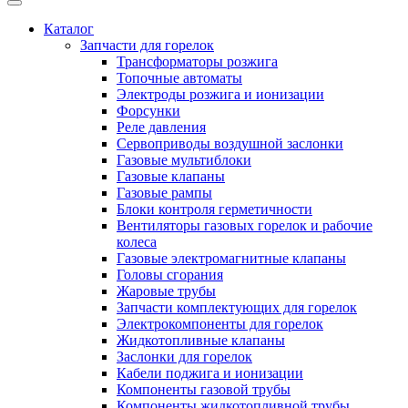
Каталог
Запчасти для горелок
Трансформаторы розжига
Топочные автоматы
Электроды розжига и ионизации
Форсунки
Реле давления
Сервоприводы воздушной заслонки
Газовые мультиблоки
Газовые клапаны
Газовые рампы
Блоки контроля герметичности
Вентиляторы газовых горелок и рабочие
колеса
Газовые электромагнитные клапаны
Головы сгорания
Жаровые трубы
Запчасти комплектующих для горелок
Электрокомпоненты для горелок
Жидкотопливные клапаны
Заслонки для горелок
Кабели поджига и ионизации
Компоненты газовой трубы
Компоненты жидкотопливной трубы