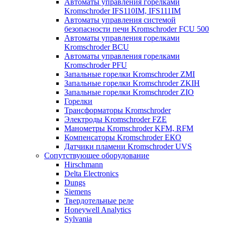
Автоматы управления горелками
Kromschroder IFS110IM, IFS111IM
Автоматы управления системой
безопасности печи Kromschroder FCU 500
Автоматы управления горелками
Kromschroder BCU
Автоматы управления горелками
Kromschroder PFU
Запальные горелки Kromschroder ZМI
Запальные горелки Kromschroder ZKIH
Запальные горелки Kromschroder ZIO
Горелки
Трансформаторы Kromschroder
Электроды Kromschroder FZE
Манометры Kromschroder KFM, RFM
Компенсаторы Kromschroder ЕКО
Датчики пламени Kromschroder UVS
Сопутствующее оборудование
Hirschmann
Delta Electronics
Dungs
Siemens
Твердотельные реле
Honeywell Analytics
Sylvania