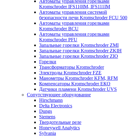
Автоматы управления горелками
Kromschroder IFS110IM, IFS111IM
Автоматы управления системой
безопасности печи Kromschroder FCU 500
Автоматы управления горелками
Kromschroder BCU
Автоматы управления горелками
Kromschroder PFU
Запальные горелки Kromschroder ZМI
Запальные горелки Kromschroder ZKIH
Запальные горелки Kromschroder ZIO
Горелки
Трансформаторы Kromschroder
Электроды Kromschroder FZE
Манометры Kromschroder KFM, RFM
Компенсаторы Kromschroder ЕКО
Датчики пламени Kromschroder UVS
Сопутствующее оборудование
Hirschmann
Delta Electronics
Dungs
Siemens
Твердотельные реле
Honeywell Analytics
Sylvania