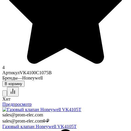
4
Артикул
VK4100C1075B
Бренды
—
Honeywell
В корзину
Хит
Предпросмотр
sales@prom-elec.com
sales@prom-elec.com
0
₽
Газовый клапан Honeywell VK4105T