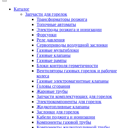
Каталог
Запчасти для горелок
Трансформаторы розжига
Топочные автоматы
Электроды розжига и ионизации
Форсунки
Реле давления
Сервоприводы воздушной заслонки
Газовые мультиблоки
Газовые клапаны
Газовые рампы
Блоки контроля герметичности
Вентиляторы газовых горелок и рабочие
колеса
Газовые электромагнитные клапаны
Головы сгорания
Жаровые трубы
Запчасти комплектующих для горелок
Электрокомпоненты для горелок
Жидкотопливные клапаны
Заслонки для горелок
Кабели поджига и ионизации
Компоненты газовой трубы
Компоненты жидкотопливной трубы