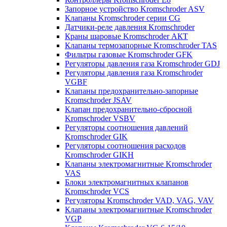
Запорное устройство Kromschroder ASV
Клапаны Kromschroder серии CG
Датчики-реле давления Kromschroder
Краны шаровые Kromschroder АКТ
Клапаны термозапорные Kromschroder TAS
Фильтры газовые Kromschroder GFK
Регуляторы давления газа Kromschroder GDJ
Регуляторы давления газа Kromschroder
VGBF
Клапаны предохранительно-запорные
Kromschroder JSAV
Клапан предохранительно-сбросной
Kromschroder VSBV
Регуляторы соотношения давлений
Kromschroder GIK
Регуляторы соотношения расходов
Kromschroder GIKH
Клапаны электромагнитные Kromschroder
VAS
Блоки электромагнитных клапанов
Kromschroder VCS
Регуляторы Kromschroder VAD, VAG, VAV
Клапаны электромагнитные Kromschroder
VGP