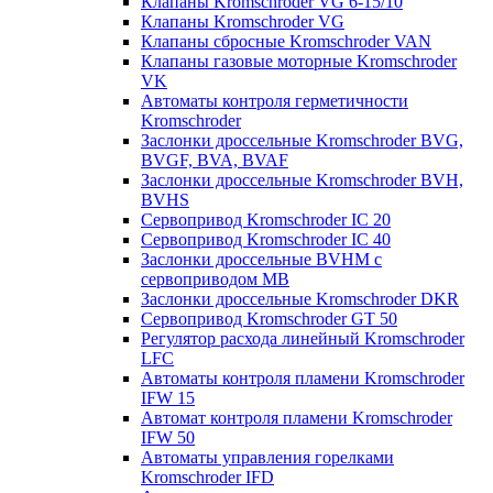
Клапаны Kromschroder VG 6-15/10
Клапаны Kromschroder VG
Клапаны сбросные Kromschroder VAN
Клапаны газовые моторные Kromschroder
VK
Автоматы контроля герметичности
Kromschroder
Заслонки дроссельные Kromschroder BVG,
BVGF, BVA, BVAF
Заслонки дроссельные Kromschroder BVH,
BVHS
Сервопривод Kromschroder IC 20
Сервопривод Kromschroder IC 40
Заслонки дроссельные BVHM с
сервоприводом МВ
Заслонки дроссельные Kromschroder DKR
Cервопривод Kromschroder GT 50
Регулятор расхода линейный Kromschroder
LFC
Автоматы контроля пламени Kromschroder
IFW 15
Автомат контроля пламени Kromschroder
IFW 50
Автоматы управления горелками
Kromschroder IFD