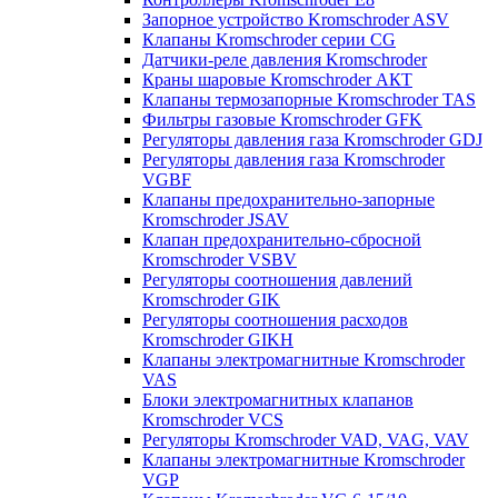
Запорное устройство Kromschroder ASV
Клапаны Kromschroder серии CG
Датчики-реле давления Kromschroder
Краны шаровые Kromschroder АКТ
Клапаны термозапорные Kromschroder TAS
Фильтры газовые Kromschroder GFK
Регуляторы давления газа Kromschroder GDJ
Регуляторы давления газа Kromschroder
VGBF
Клапаны предохранительно-запорные
Kromschroder JSAV
Клапан предохранительно-сбросной
Kromschroder VSBV
Регуляторы соотношения давлений
Kromschroder GIK
Регуляторы соотношения расходов
Kromschroder GIKH
Клапаны электромагнитные Kromschroder
VAS
Блоки электромагнитных клапанов
Kromschroder VCS
Регуляторы Kromschroder VAD, VAG, VAV
Клапаны электромагнитные Kromschroder
VGP