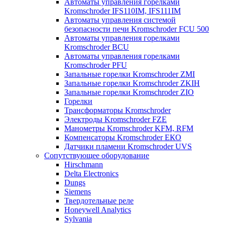
Автоматы управления горелками
Kromschroder IFS110IM, IFS111IM
Автоматы управления системой
безопасности печи Kromschroder FCU 500
Автоматы управления горелками
Kromschroder BCU
Автоматы управления горелками
Kromschroder PFU
Запальные горелки Kromschroder ZМI
Запальные горелки Kromschroder ZKIH
Запальные горелки Kromschroder ZIO
Горелки
Трансформаторы Kromschroder
Электроды Kromschroder FZE
Манометры Kromschroder KFM, RFM
Компенсаторы Kromschroder ЕКО
Датчики пламени Kromschroder UVS
Сопутствующее оборудование
Hirschmann
Delta Electronics
Dungs
Siemens
Твердотельные реле
Honeywell Analytics
Sylvania