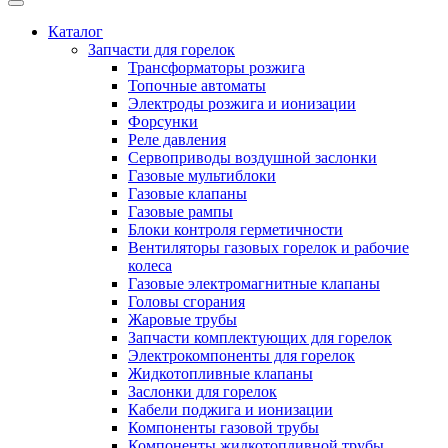
Каталог
Запчасти для горелок
Трансформаторы розжига
Топочные автоматы
Электроды розжига и ионизации
Форсунки
Реле давления
Сервоприводы воздушной заслонки
Газовые мультиблоки
Газовые клапаны
Газовые рампы
Блоки контроля герметичности
Вентиляторы газовых горелок и рабочие
колеса
Газовые электромагнитные клапаны
Головы сгорания
Жаровые трубы
Запчасти комплектующих для горелок
Электрокомпоненты для горелок
Жидкотопливные клапаны
Заслонки для горелок
Кабели поджига и ионизации
Компоненты газовой трубы
Компоненты жидкотопливной трубы