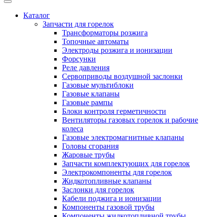
Каталог
Запчасти для горелок
Трансформаторы розжига
Топочные автоматы
Электроды розжига и ионизации
Форсунки
Реле давления
Сервоприводы воздушной заслонки
Газовые мультиблоки
Газовые клапаны
Газовые рампы
Блоки контроля герметичности
Вентиляторы газовых горелок и рабочие
колеса
Газовые электромагнитные клапаны
Головы сгорания
Жаровые трубы
Запчасти комплектующих для горелок
Электрокомпоненты для горелок
Жидкотопливные клапаны
Заслонки для горелок
Кабели поджига и ионизации
Компоненты газовой трубы
Компоненты жидкотопливной трубы