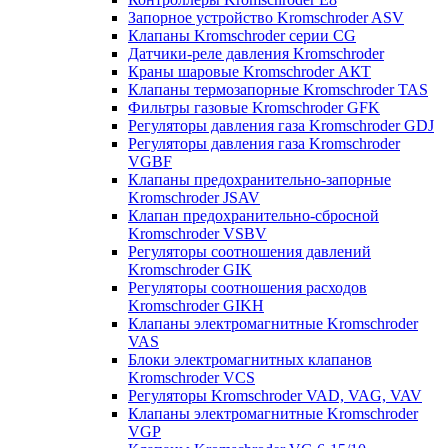
Запорное устройство Kromschroder ASV
Клапаны Kromschroder серии CG
Датчики-реле давления Kromschroder
Краны шаровые Kromschroder АКТ
Клапаны термозапорные Kromschroder TAS
Фильтры газовые Kromschroder GFK
Регуляторы давления газа Kromschroder GDJ
Регуляторы давления газа Kromschroder
VGBF
Клапаны предохранительно-запорные
Kromschroder JSAV
Клапан предохранительно-сбросной
Kromschroder VSBV
Регуляторы соотношения давлений
Kromschroder GIK
Регуляторы соотношения расходов
Kromschroder GIKH
Клапаны электромагнитные Kromschroder
VAS
Блоки электромагнитных клапанов
Kromschroder VCS
Регуляторы Kromschroder VAD, VAG, VAV
Клапаны электромагнитные Kromschroder
VGP