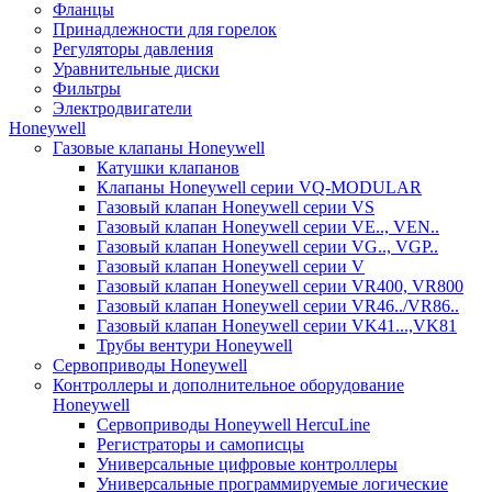
Фланцы
Принадлежности для горелок
Регуляторы давления
Уравнительные диски
Фильтры
Электродвигатели
Honeywell
Газовые клапаны Honeywell
Катушки клапанов
Клапаны Honeywell серии VQ-MODULAR
Газовый клапан Honeywell серии VS
Газовый клапан Honeywell серии VE.., VEN..
Газовый клапан Honeywell серии VG.., VGP..
Газовый клапан Honeywell серии V
Газовый клапан Honeywell серии VR400, VR800
Газовый клапан Honeywell серии VR46../VR86..
Газовый клапан Honeywell серии VK41...,VK81
Трубы вентури Honeywell
Сервоприводы Honeywell
Контроллеры и дополнительное оборудование
Honeywell
Сервоприводы Honeywell HercuLine
Регистраторы и самописцы
Универсальные цифровые контроллеры
Универсальные программируемые логические