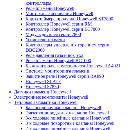
контроллеры
Реле пламени Honeywell
Монтажные основания Honeywell
Карты таймера продувки Honeywell ST7800
Контроллер Honeywell серии RM
Контроллер Honeywell серии EC7800
Модуль дисплея серии 7800
Усилители пламени
Контроллеры управления горением серии
DBC2000
Реле давления газа и воздуха
Реле пламени Honeywell BC1000
Блок контроля герметичности Honeywell A4021
Системы мониторинга пламени
Защитное реле Honeywell серии RA890
Honeywell SLATE
Honeywell S7830
Датчики пламени Honeywell
Электронные компоненты Honeywell
Тепловая автоматика Honeywell
Балансировочные клапаны Honeywell
Электроприводы для клапанов Honeywell
3-х ходовые линейные клапаны Honeywell
3-х ходовые поворотные клапаны Honeywell
2-х ходовые линейные клапаны Honeywell