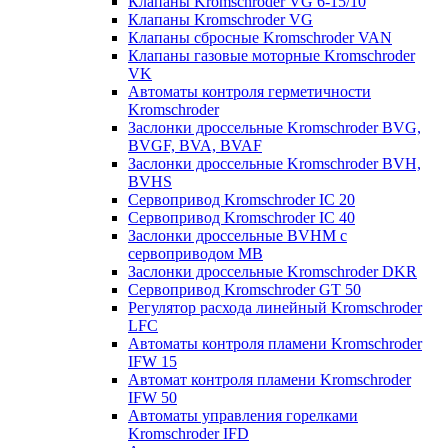
Клапаны Kromschroder VG 6-15/10
Клапаны Kromschroder VG
Клапаны сбросные Kromschroder VAN
Клапаны газовые моторные Kromschroder
VK
Автоматы контроля герметичности
Kromschroder
Заслонки дроссельные Kromschroder BVG,
BVGF, BVA, BVAF
Заслонки дроссельные Kromschroder BVH,
BVHS
Сервопривод Kromschroder IC 20
Сервопривод Kromschroder IC 40
Заслонки дроссельные BVHM с
сервоприводом МВ
Заслонки дроссельные Kromschroder DKR
Cервопривод Kromschroder GT 50
Регулятор расхода линейный Kromschroder
LFC
Автоматы контроля пламени Kromschroder
IFW 15
Автомат контроля пламени Kromschroder
IFW 50
Автоматы управления горелками
Kromschroder IFD