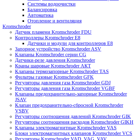
Системы водоочистки
Балансировка
Автоматика
Отопление и вентиляция
Kromschroder
Датчик пламени Kromschroder FDU
Контроллеры Kromschroder E8
Датчики и модули для контроллеров E8
Запорное устройство Kromschroder ASV
Клапаны Kromschroder серии CG
Датчики-реле давления Kromschroder
Краны шаровые Kromschroder АКТ
Клапаны термозапорные Kromschroder TAS
Фильтры газовые Kromschroder GFK
Регуляторы давления газа Kromschroder GDJ
Регуляторы давления газа Kromschroder VGBF
Клапаны предохранительно-запорные Kromschroder
JSAV
Клапан предохранительно-сбросной Kromschroder
VSBV
Регуляторы соотношения давлений Kromschroder GIK
Регуляторы соотношения расходов Kromschroder GIKH
Клапаны электромагнитные Kromschroder VAS
Блоки электромагнитных клапанов Kromschroder VCS
Регуляторы Kromschroder VAD, VAG, VAV