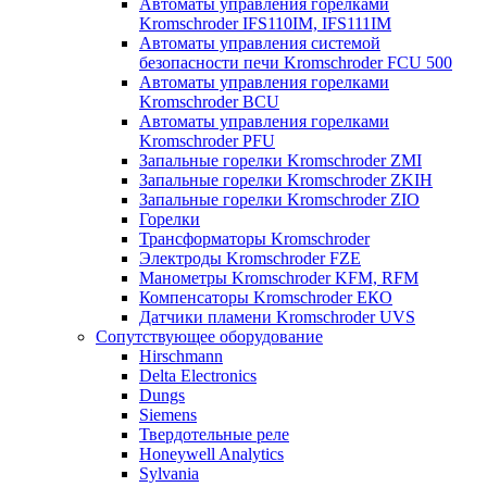
Автоматы управления горелками
Kromschroder IFS110IM, IFS111IM
Автоматы управления системой
безопасности печи Kromschroder FCU 500
Автоматы управления горелками
Kromschroder BCU
Автоматы управления горелками
Kromschroder PFU
Запальные горелки Kromschroder ZМI
Запальные горелки Kromschroder ZKIH
Запальные горелки Kromschroder ZIO
Горелки
Трансформаторы Kromschroder
Электроды Kromschroder FZE
Манометры Kromschroder KFM, RFM
Компенсаторы Kromschroder ЕКО
Датчики пламени Kromschroder UVS
Сопутствующее оборудование
Hirschmann
Delta Electronics
Dungs
Siemens
Твердотельные реле
Honeywell Analytics
Sylvania