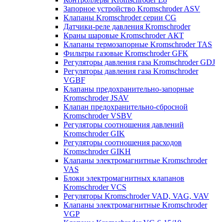
Запорное устройство Kromschroder ASV
Клапаны Kromschroder серии CG
Датчики-реле давления Kromschroder
Краны шаровые Kromschroder АКТ
Клапаны термозапорные Kromschroder TAS
Фильтры газовые Kromschroder GFK
Регуляторы давления газа Kromschroder GDJ
Регуляторы давления газа Kromschroder
VGBF
Клапаны предохранительно-запорные
Kromschroder JSAV
Клапан предохранительно-сбросной
Kromschroder VSBV
Регуляторы соотношения давлений
Kromschroder GIK
Регуляторы соотношения расходов
Kromschroder GIKH
Клапаны электромагнитные Kromschroder
VAS
Блоки электромагнитных клапанов
Kromschroder VCS
Регуляторы Kromschroder VAD, VAG, VAV
Клапаны электромагнитные Kromschroder
VGP