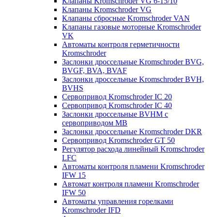
Клапаны Kromschroder VG 6-15/10
Клапаны Kromschroder VG
Клапаны сбросные Kromschroder VAN
Клапаны газовые моторные Kromschroder
VK
Автоматы контроля герметичности
Kromschroder
Заслонки дроссельные Kromschroder BVG,
BVGF, BVA, BVAF
Заслонки дроссельные Kromschroder BVH,
BVHS
Сервопривод Kromschroder IC 20
Сервопривод Kromschroder IC 40
Заслонки дроссельные BVHM с
сервоприводом МВ
Заслонки дроссельные Kromschroder DKR
Cервопривод Kromschroder GT 50
Регулятор расхода линейный Kromschroder
LFC
Автоматы контроля пламени Kromschroder
IFW 15
Автомат контроля пламени Kromschroder
IFW 50
Автоматы управления горелками
Kromschroder IFD