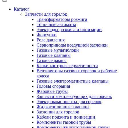
Каталог
Запчасти для горелок
Трансформаторы розжига
Топочные автоматы
Электроды розжига и ионизации
Форсунки
Реле давления
Сервоприводы воздушной заслонки
Газовые мультиблоки
Газовые клапаны
Газовые рампы
Блоки контроля герметичности
Вентиляторы газовых горелок и рабочие
колеса
Газовые электромагнитные клапаны
Головы сгорания
Жаровые трубы
Запчасти комплектующих для горелок
Электрокомпоненты для горелок
Жидкотопливные клапаны
Заслонки для горелок
Кабели поджига и ионизации
Компоненты газовой трубы
Компоненты жидкотопливной трубы