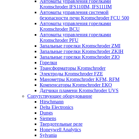
Автоматы управления горелками
Kromschroder IFS110IM, IFS111IM
Автоматы управления системой
безопасности печи Kromschroder FCU 500
Автоматы управления горелками
Kromschroder BCU
Автоматы управления горелками
Kromschroder PFU
Запальные горелки Kromschroder ZМI
Запальные горелки Kromschroder ZKIH
Запальные горелки Kromschroder ZIO
Горелки
Трансформаторы Kromschroder
Электроды Kromschroder FZE
Манометры Kromschroder KFM, RFM
Компенсаторы Kromschroder ЕКО
Датчики пламени Kromschroder UVS
Сопутствующее оборудование
Hirschmann
Delta Electronics
Dungs
Siemens
Твердотельные реле
Honeywell Analytics
Sylvania