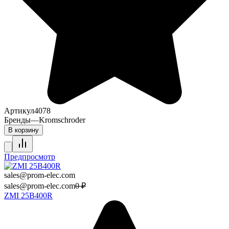
Артикул
4078
Бренды
—
Kromschroder
В корзину
Предпросмотр
sales@prom-elec.com
sales@prom-elec.com
0
₽
ZMI 25B400R