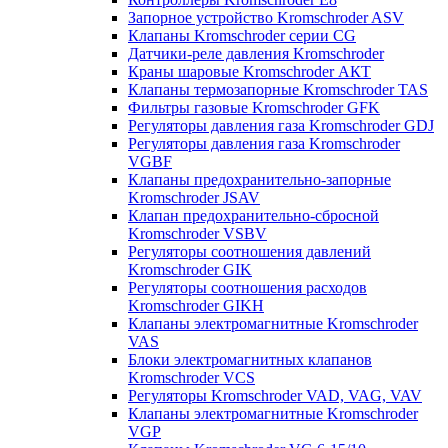
Запорное устройство Kromschroder ASV
Клапаны Kromschroder серии CG
Датчики-реле давления Kromschroder
Краны шаровые Kromschroder АКТ
Клапаны термозапорные Kromschroder TAS
Фильтры газовые Kromschroder GFK
Регуляторы давления газа Kromschroder GDJ
Регуляторы давления газа Kromschroder
VGBF
Клапаны предохранительно-запорные
Kromschroder JSAV
Клапан предохранительно-сбросной
Kromschroder VSBV
Регуляторы соотношения давлений
Kromschroder GIK
Регуляторы соотношения расходов
Kromschroder GIKH
Клапаны электромагнитные Kromschroder
VAS
Блоки электромагнитных клапанов
Kromschroder VCS
Регуляторы Kromschroder VAD, VAG, VAV
Клапаны электромагнитные Kromschroder
VGP