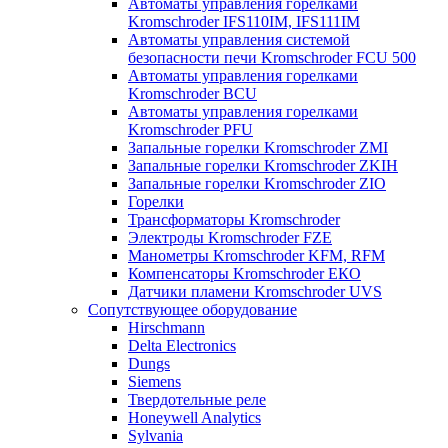
Автоматы управления горелками
Kromschroder IFS110IM, IFS111IM
Автоматы управления системой
безопасности печи Kromschroder FCU 500
Автоматы управления горелками
Kromschroder BCU
Автоматы управления горелками
Kromschroder PFU
Запальные горелки Kromschroder ZМI
Запальные горелки Kromschroder ZKIH
Запальные горелки Kromschroder ZIO
Горелки
Трансформаторы Kromschroder
Электроды Kromschroder FZE
Манометры Kromschroder KFM, RFM
Компенсаторы Kromschroder ЕКО
Датчики пламени Kromschroder UVS
Сопутствующее оборудование
Hirschmann
Delta Electronics
Dungs
Siemens
Твердотельные реле
Honeywell Analytics
Sylvania