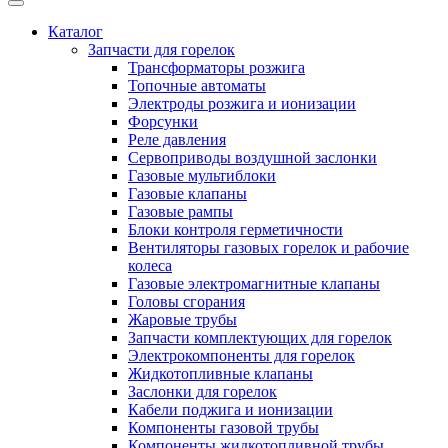
Каталог
Запчасти для горелок
Трансформаторы розжига
Топочные автоматы
Электроды розжига и ионизации
Форсунки
Реле давления
Сервоприводы воздушной заслонки
Газовые мультиблоки
Газовые клапаны
Газовые рампы
Блоки контроля герметичности
Вентиляторы газовых горелок и рабочие
колеса
Газовые электромагнитные клапаны
Головы сгорания
Жаровые трубы
Запчасти комплектующих для горелок
Электрокомпоненты для горелок
Жидкотопливные клапаны
Заслонки для горелок
Кабели поджига и ионизации
Компоненты газовой трубы
Компоненты жидкотопливной трубы