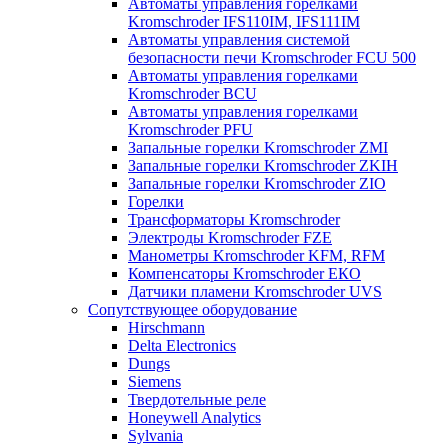
Автоматы управления горелками
Kromschroder IFS110IM, IFS111IM
Автоматы управления системой
безопасности печи Kromschroder FCU 500
Автоматы управления горелками
Kromschroder BCU
Автоматы управления горелками
Kromschroder PFU
Запальные горелки Kromschroder ZМI
Запальные горелки Kromschroder ZKIH
Запальные горелки Kromschroder ZIO
Горелки
Трансформаторы Kromschroder
Электроды Kromschroder FZE
Манометры Kromschroder KFM, RFM
Компенсаторы Kromschroder ЕКО
Датчики пламени Kromschroder UVS
Сопутствующее оборудование
Hirschmann
Delta Electronics
Dungs
Siemens
Твердотельные реле
Honeywell Analytics
Sylvania