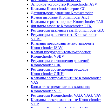
Запорное устройство Kromschroder ASV
Клапаны Kromschroder серии CG
Датчики-реле давления Kromschroder
Краны шаровые Kromschroder АКТ
Клапаны термозапорные Kromschroder TAS
Фильтры газовые Kromschroder GFK
Регуляторы давления газа Kromschroder GDJ
Регуляторы давления газа Kromschroder
VGBF
Клапаны предохранительно-запорные
Kromschroder JSAV
Клапан предохранительно-сбросной
Kromschroder VSBV
Регуляторы соотношения давлений
Kromschroder GIK
Регуляторы соотношения расходов
Kromschroder GIKH
Клапаны электромагнитные Kromschroder
VAS
Блоки электромагнитных клапанов
Kromschroder VCS
Регуляторы Kromschroder VAD, VAG, VAV
Клапаны электромагнитные Kromschroder
VGP