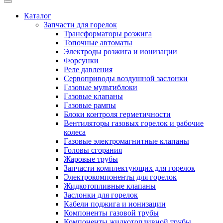
Каталог
Запчасти для горелок
Трансформаторы розжига
Топочные автоматы
Электроды розжига и ионизации
Форсунки
Реле давления
Сервоприводы воздушной заслонки
Газовые мультиблоки
Газовые клапаны
Газовые рампы
Блоки контроля герметичности
Вентиляторы газовых горелок и рабочие
колеса
Газовые электромагнитные клапаны
Головы сгорания
Жаровые трубы
Запчасти комплектующих для горелок
Электрокомпоненты для горелок
Жидкотопливные клапаны
Заслонки для горелок
Кабели поджига и ионизации
Компоненты газовой трубы
Компоненты жидкотопливной трубы