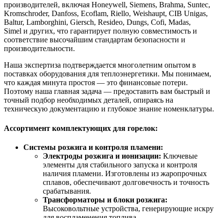
производителей, включая Honeywell, Siemens, Brahma, Suntec,
Kromschroder, Danfoss, Ecoflam, Riello, Weishaupt, CIB Unigas,
Baltur, Lamborghini, Giersch, Resideo, Dungs, Cofi, Madas,
Simel и других, что гарантирует полную совместимость и
соответствие высочайшим стандартам безопасности и
производительности.
Наша экспертиза подтверждается многолетним опытом в
поставках оборудования для теплоэнергетики. Мы понимаем,
что каждая минута простоя — это финансовые потери.
Поэтому наша главная задача — предоставить вам быстрый и
точный подбор необходимых деталей, опираясь на
техническую документацию и глубокое знание номенклатуры.
Ассортимент комплектующих для горелок:
Системы розжига и контроля пламени:
Электроды розжига и ионизации:
Ключевые
элементы для стабильного запуска и контроля
наличия пламени. Изготовлены из жаропрочных
сплавов, обеспечивают долговечность и точность
срабатывания.
Трансформаторы и блоки розжига:
Высоковольтные устройства, генерирующие искру
для воспламенения топлива.