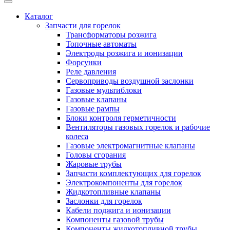
Каталог
Запчасти для горелок
Трансформаторы розжига
Топочные автоматы
Электроды розжига и ионизации
Форсунки
Реле давления
Сервоприводы воздушной заслонки
Газовые мультиблоки
Газовые клапаны
Газовые рампы
Блоки контроля герметичности
Вентиляторы газовых горелок и рабочие
колеса
Газовые электромагнитные клапаны
Головы сгорания
Жаровые трубы
Запчасти комплектующих для горелок
Электрокомпоненты для горелок
Жидкотопливные клапаны
Заслонки для горелок
Кабели поджига и ионизации
Компоненты газовой трубы
Компоненты жидкотопливной трубы