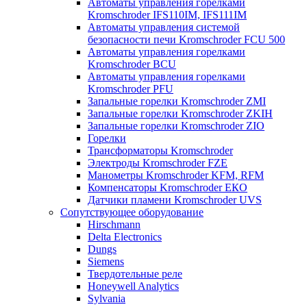
Автоматы управления горелками
Kromschroder IFS110IM, IFS111IM
Автоматы управления системой
безопасности печи Kromschroder FCU 500
Автоматы управления горелками
Kromschroder BCU
Автоматы управления горелками
Kromschroder PFU
Запальные горелки Kromschroder ZМI
Запальные горелки Kromschroder ZKIH
Запальные горелки Kromschroder ZIO
Горелки
Трансформаторы Kromschroder
Электроды Kromschroder FZE
Манометры Kromschroder KFM, RFM
Компенсаторы Kromschroder ЕКО
Датчики пламени Kromschroder UVS
Сопутствующее оборудование
Hirschmann
Delta Electronics
Dungs
Siemens
Твердотельные реле
Honeywell Analytics
Sylvania