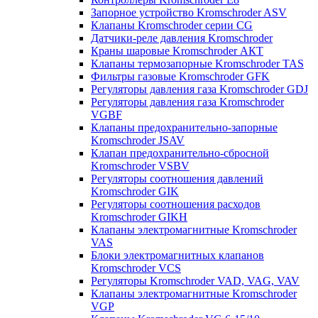
Запорное устройство Kromschroder ASV
Клапаны Kromschroder серии CG
Датчики-реле давления Kromschroder
Краны шаровые Kromschroder АКТ
Клапаны термозапорные Kromschroder TAS
Фильтры газовые Kromschroder GFK
Регуляторы давления газа Kromschroder GDJ
Регуляторы давления газа Kromschroder
VGBF
Клапаны предохранительно-запорные
Kromschroder JSAV
Клапан предохранительно-сбросной
Kromschroder VSBV
Регуляторы соотношения давлений
Kromschroder GIK
Регуляторы соотношения расходов
Kromschroder GIKH
Клапаны электромагнитные Kromschroder
VAS
Блоки электромагнитных клапанов
Kromschroder VCS
Регуляторы Kromschroder VAD, VAG, VAV
Клапаны электромагнитные Kromschroder
VGP