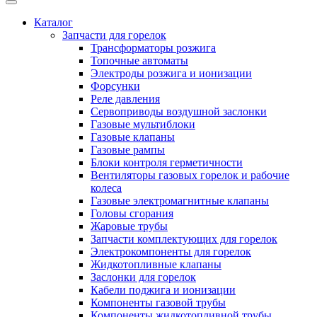
Каталог
Запчасти для горелок
Трансформаторы розжига
Топочные автоматы
Электроды розжига и ионизации
Форсунки
Реле давления
Сервоприводы воздушной заслонки
Газовые мультиблоки
Газовые клапаны
Газовые рампы
Блоки контроля герметичности
Вентиляторы газовых горелок и рабочие
колеса
Газовые электромагнитные клапаны
Головы сгорания
Жаровые трубы
Запчасти комплектующих для горелок
Электрокомпоненты для горелок
Жидкотопливные клапаны
Заслонки для горелок
Кабели поджига и ионизации
Компоненты газовой трубы
Компоненты жидкотопливной трубы