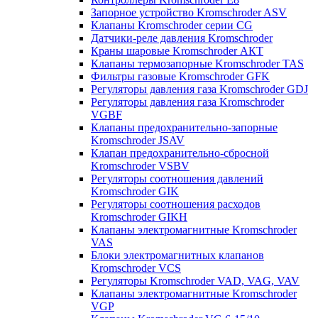
Запорное устройство Kromschroder ASV
Клапаны Kromschroder серии CG
Датчики-реле давления Kromschroder
Краны шаровые Kromschroder АКТ
Клапаны термозапорные Kromschroder TAS
Фильтры газовые Kromschroder GFK
Регуляторы давления газа Kromschroder GDJ
Регуляторы давления газа Kromschroder
VGBF
Клапаны предохранительно-запорные
Kromschroder JSAV
Клапан предохранительно-сбросной
Kromschroder VSBV
Регуляторы соотношения давлений
Kromschroder GIK
Регуляторы соотношения расходов
Kromschroder GIKH
Клапаны электромагнитные Kromschroder
VAS
Блоки электромагнитных клапанов
Kromschroder VCS
Регуляторы Kromschroder VAD, VAG, VAV
Клапаны электромагнитные Kromschroder
VGP