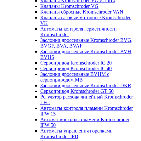
Клапаны Kromschroder VG 6-15/10
Клапаны Kromschroder VG
Клапаны сбросные Kromschroder VAN
Клапаны газовые моторные Kromschroder
VK
Автоматы контроля герметичности
Kromschroder
Заслонки дроссельные Kromschroder BVG,
BVGF, BVA, BVAF
Заслонки дроссельные Kromschroder BVH,
BVHS
Сервопривод Kromschroder IC 20
Сервопривод Kromschroder IC 40
Заслонки дроссельные BVHM с
сервоприводом МВ
Заслонки дроссельные Kromschroder DKR
Cервопривод Kromschroder GT 50
Регулятор расхода линейный Kromschroder
LFC
Автоматы контроля пламени Kromschroder
IFW 15
Автомат контроля пламени Kromschroder
IFW 50
Автоматы управления горелками
Kromschroder IFD