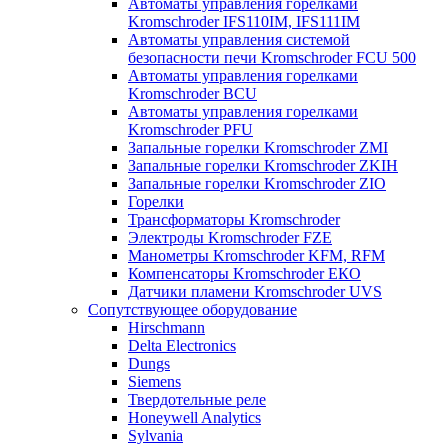
Автоматы управления горелками
Kromschroder IFS110IM, IFS111IM
Автоматы управления системой
безопасности печи Kromschroder FCU 500
Автоматы управления горелками
Kromschroder BCU
Автоматы управления горелками
Kromschroder PFU
Запальные горелки Kromschroder ZМI
Запальные горелки Kromschroder ZKIH
Запальные горелки Kromschroder ZIO
Горелки
Трансформаторы Kromschroder
Электроды Kromschroder FZE
Манометры Kromschroder KFM, RFM
Компенсаторы Kromschroder ЕКО
Датчики пламени Kromschroder UVS
Сопутствующее оборудование
Hirschmann
Delta Electronics
Dungs
Siemens
Твердотельные реле
Honeywell Analytics
Sylvania