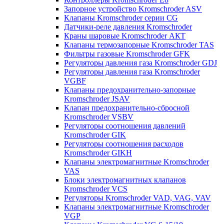
Запорное устройство Kromschroder ASV
Клапаны Kromschroder серии CG
Датчики-реле давления Kromschroder
Краны шаровые Kromschroder АКТ
Клапаны термозапорные Kromschroder TAS
Фильтры газовые Kromschroder GFK
Регуляторы давления газа Kromschroder GDJ
Регуляторы давления газа Kromschroder
VGBF
Клапаны предохранительно-запорные
Kromschroder JSAV
Клапан предохранительно-сбросной
Kromschroder VSBV
Регуляторы соотношения давлений
Kromschroder GIK
Регуляторы соотношения расходов
Kromschroder GIKH
Клапаны электромагнитные Kromschroder
VAS
Блоки электромагнитных клапанов
Kromschroder VCS
Регуляторы Kromschroder VAD, VAG, VAV
Клапаны электромагнитные Kromschroder
VGP