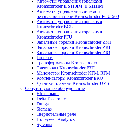
Автоматы управления горелками
Kromschroder IFS110IM, IFS111IM
Автоматы управления системой
безопасности печи Kromschroder FCU 500
Автоматы управления горелками
Kromschroder BCU
Автоматы управления горелками
Kromschroder PFU
Запальные горелки Kromschroder ZМI
Запальные горелки Kromschroder ZKIH
Запальные горелки Kromschroder ZIO
Горелки
Трансформаторы Kromschroder
Электроды Kromschroder FZE
Манометры Kromschroder KFM, RFM
Компенсаторы Kromschroder ЕКО
Датчики пламени Kromschroder UVS
Сопутствующее оборудование
Hirschmann
Delta Electronics
Dungs
Siemens
Твердотельные реле
Honeywell Analytics
Sylvania