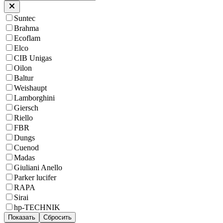
Suntec
Brahma
Ecoflam
Elco
CIB Unigas
Oilon
Baltur
Weishaupt
Lamborghini
Giersch
Riello
FBR
Dungs
Cuenod
Madas
Giuliani Anello
Parker lucifer
RAPA
Sirai
hp-TECHNIK
Показать
Сбросить