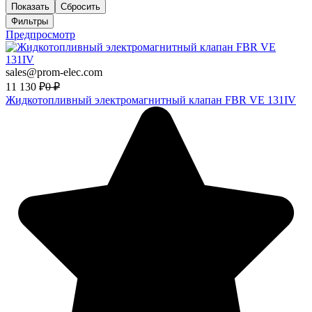
Показать
Сбросить
Фильтры
Предпросмотр
sales@prom-elec.com
11 130
₽
0
₽
Жидкотопливный электромагнитный клапан FBR VE 131IV