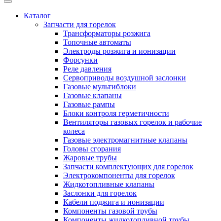
Каталог
Запчасти для горелок
Трансформаторы розжига
Топочные автоматы
Электроды розжига и ионизации
Форсунки
Реле давления
Сервоприводы воздушной заслонки
Газовые мультиблоки
Газовые клапаны
Газовые рампы
Блоки контроля герметичности
Вентиляторы газовых горелок и рабочие
колеса
Газовые электромагнитные клапаны
Головы сгорания
Жаровые трубы
Запчасти комплектующих для горелок
Электрокомпоненты для горелок
Жидкотопливные клапаны
Заслонки для горелок
Кабели поджига и ионизации
Компоненты газовой трубы
Компоненты жидкотопливной трубы