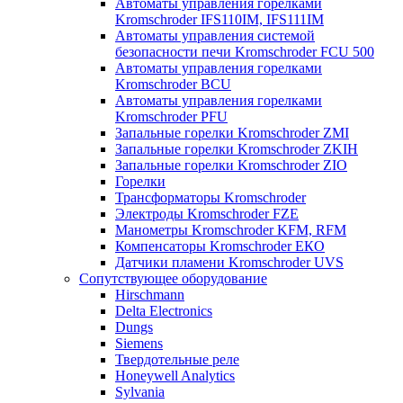
Автоматы управления горелками
Kromschroder IFS110IM, IFS111IM
Автоматы управления системой
безопасности печи Kromschroder FCU 500
Автоматы управления горелками
Kromschroder BCU
Автоматы управления горелками
Kromschroder PFU
Запальные горелки Kromschroder ZМI
Запальные горелки Kromschroder ZKIH
Запальные горелки Kromschroder ZIO
Горелки
Трансформаторы Kromschroder
Электроды Kromschroder FZE
Манометры Kromschroder KFM, RFM
Компенсаторы Kromschroder ЕКО
Датчики пламени Kromschroder UVS
Сопутствующее оборудование
Hirschmann
Delta Electronics
Dungs
Siemens
Твердотельные реле
Honeywell Analytics
Sylvania