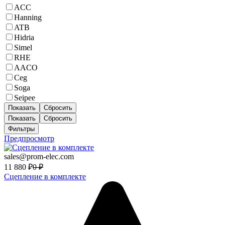
ACC
Hanning
ATB
Hidria
Simel
RHE
AACO
Ceg
Soga
Seipee
Показать
Сбросить
Показать
Сбросить
Фильтры
Предпросмотр
sales@prom-elec.com
11 880
₽
0
₽
Сцепление в комплекте