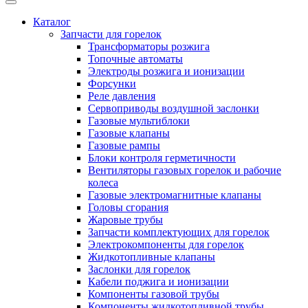
Каталог
Запчасти для горелок
Трансформаторы розжига
Топочные автоматы
Электроды розжига и ионизации
Форсунки
Реле давления
Сервоприводы воздушной заслонки
Газовые мультиблоки
Газовые клапаны
Газовые рампы
Блоки контроля герметичности
Вентиляторы газовых горелок и рабочие
колеса
Газовые электромагнитные клапаны
Головы сгорания
Жаровые трубы
Запчасти комплектующих для горелок
Электрокомпоненты для горелок
Жидкотопливные клапаны
Заслонки для горелок
Кабели поджига и ионизации
Компоненты газовой трубы
Компоненты жидкотопливной трубы