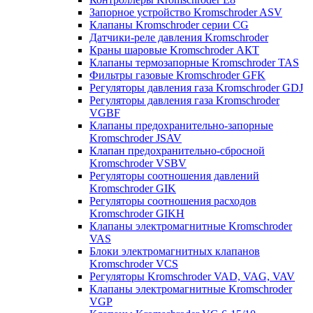
Запорное устройство Kromschroder ASV
Клапаны Kromschroder серии CG
Датчики-реле давления Kromschroder
Краны шаровые Kromschroder АКТ
Клапаны термозапорные Kromschroder TAS
Фильтры газовые Kromschroder GFK
Регуляторы давления газа Kromschroder GDJ
Регуляторы давления газа Kromschroder
VGBF
Клапаны предохранительно-запорные
Kromschroder JSAV
Клапан предохранительно-сбросной
Kromschroder VSBV
Регуляторы соотношения давлений
Kromschroder GIK
Регуляторы соотношения расходов
Kromschroder GIKH
Клапаны электромагнитные Kromschroder
VAS
Блоки электромагнитных клапанов
Kromschroder VCS
Регуляторы Kromschroder VAD, VAG, VAV
Клапаны электромагнитные Kromschroder
VGP