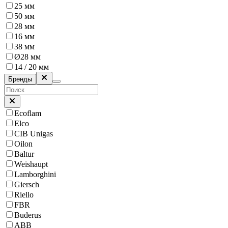
25 мм
50 мм
28 мм
16 мм
38 мм
Ø28 мм
14 / 20 мм
Бренды
Ecoflam
Elco
CIB Unigas
Oilon
Baltur
Weishaupt
Lamborghini
Giersch
Riello
FBR
Buderus
ABB