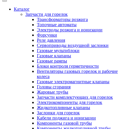
Каталог
Запчасти для горелок
Трансформаторы розжига
Топочные автоматы
Электроды розжига и ионизации
Форсунки
Реле давления
Сервоприводы воздушной заслонки
Газовые мультиблоки
Газовые клапаны
Газовые рампы
Блоки контроля герметичности
Вентиляторы газовых горелок и рабочие
колеса
Газовые электромагнитные клапаны
Головы сгорания
Жаровые трубы
Запчасти комплектующих для горелок
Электрокомпоненты для горелок
Жидкотопливные клапаны
Заслонки для горелок
Кабели поджига и ионизации
Компоненты газовой трубы
Компоненты жидкотопливной трубы