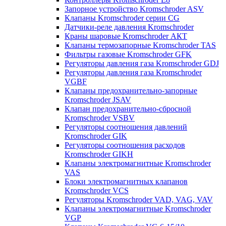
Запорное устройство Kromschroder ASV
Клапаны Kromschroder серии CG
Датчики-реле давления Kromschroder
Краны шаровые Kromschroder АКТ
Клапаны термозапорные Kromschroder TAS
Фильтры газовые Kromschroder GFK
Регуляторы давления газа Kromschroder GDJ
Регуляторы давления газа Kromschroder
VGBF
Клапаны предохранительно-запорные
Kromschroder JSAV
Клапан предохранительно-сбросной
Kromschroder VSBV
Регуляторы соотношения давлений
Kromschroder GIK
Регуляторы соотношения расходов
Kromschroder GIKH
Клапаны электромагнитные Kromschroder
VAS
Блоки электромагнитных клапанов
Kromschroder VCS
Регуляторы Kromschroder VAD, VAG, VAV
Клапаны электромагнитные Kromschroder
VGP