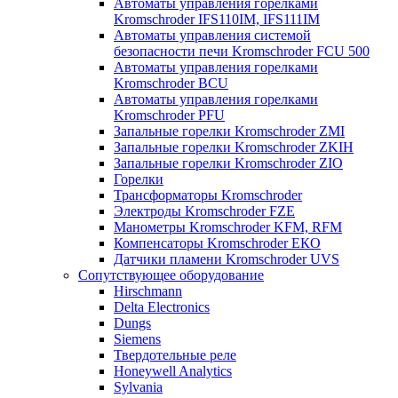
Автоматы управления горелками
Kromschroder IFS110IM, IFS111IM
Автоматы управления системой
безопасности печи Kromschroder FCU 500
Автоматы управления горелками
Kromschroder BCU
Автоматы управления горелками
Kromschroder PFU
Запальные горелки Kromschroder ZМI
Запальные горелки Kromschroder ZKIH
Запальные горелки Kromschroder ZIO
Горелки
Трансформаторы Kromschroder
Электроды Kromschroder FZE
Манометры Kromschroder KFM, RFM
Компенсаторы Kromschroder ЕКО
Датчики пламени Kromschroder UVS
Сопутствующее оборудование
Hirschmann
Delta Electronics
Dungs
Siemens
Твердотельные реле
Honeywell Analytics
Sylvania