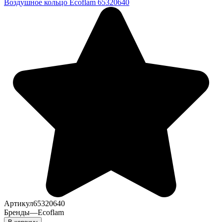
Воздушное кольцо Ecoflam 65320640
Артикул
65320640
Бренды
—
Ecoflam