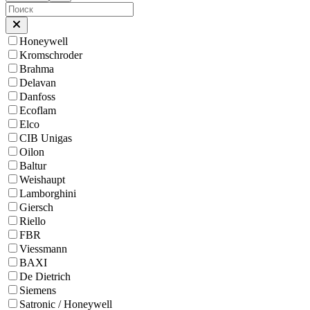
Honeywell
Kromschroder
Brahma
Delavan
Danfoss
Ecoflam
Elco
CIB Unigas
Oilon
Baltur
Weishaupt
Lamborghini
Giersch
Riello
FBR
Viessmann
BAXI
De Dietrich
Siemens
Satronic / Honeywell