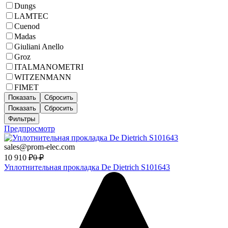
Dungs
LAMTEC
Cuenod
Madas
Giuliani Anello
Groz
ITALMANOMETRI
WITZENMANN
FIMET
Показать
Сбросить
Показать
Сбросить
Фильтры
Предпросмотр
sales@prom-elec.com
10 910
₽
0
₽
Уплотнительная прокладка De Dietrich S101643