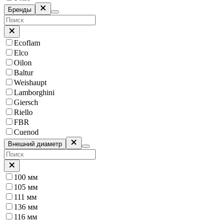
Бренды
Ecoflam
Elco
Oilon
Baltur
Weishaupt
Lamborghini
Giersch
Riello
FBR
Cuenod
Внешний диаметр
100 мм
105 мм
111 мм
136 мм
116 мм