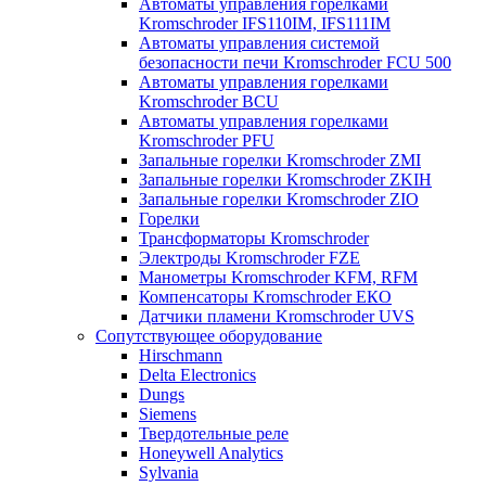
Автоматы управления горелками
Kromschroder IFS110IM, IFS111IM
Автоматы управления системой
безопасности печи Kromschroder FCU 500
Автоматы управления горелками
Kromschroder BCU
Автоматы управления горелками
Kromschroder PFU
Запальные горелки Kromschroder ZМI
Запальные горелки Kromschroder ZKIH
Запальные горелки Kromschroder ZIO
Горелки
Трансформаторы Kromschroder
Электроды Kromschroder FZE
Манометры Kromschroder KFM, RFM
Компенсаторы Kromschroder ЕКО
Датчики пламени Kromschroder UVS
Сопутствующее оборудование
Hirschmann
Delta Electronics
Dungs
Siemens
Твердотельные реле
Honeywell Analytics
Sylvania