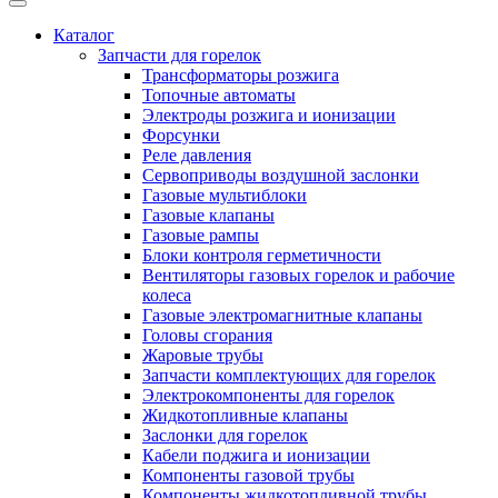
Каталог
Запчасти для горелок
Трансформаторы розжига
Топочные автоматы
Электроды розжига и ионизации
Форсунки
Реле давления
Сервоприводы воздушной заслонки
Газовые мультиблоки
Газовые клапаны
Газовые рампы
Блоки контроля герметичности
Вентиляторы газовых горелок и рабочие
колеса
Газовые электромагнитные клапаны
Головы сгорания
Жаровые трубы
Запчасти комплектующих для горелок
Электрокомпоненты для горелок
Жидкотопливные клапаны
Заслонки для горелок
Кабели поджига и ионизации
Компоненты газовой трубы
Компоненты жидкотопливной трубы