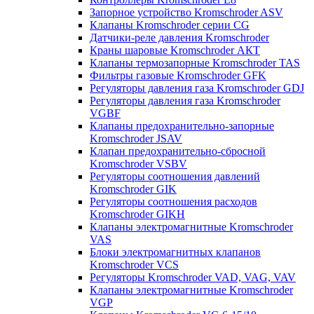
Запорное устройство Kromschroder ASV
Клапаны Kromschroder серии CG
Датчики-реле давления Kromschroder
Краны шаровые Kromschroder АКТ
Клапаны термозапорные Kromschroder TAS
Фильтры газовые Kromschroder GFK
Регуляторы давления газа Kromschroder GDJ
Регуляторы давления газа Kromschroder
VGBF
Клапаны предохранительно-запорные
Kromschroder JSAV
Клапан предохранительно-сбросной
Kromschroder VSBV
Регуляторы соотношения давлений
Kromschroder GIK
Регуляторы соотношения расходов
Kromschroder GIKH
Клапаны электромагнитные Kromschroder
VAS
Блоки электромагнитных клапанов
Kromschroder VCS
Регуляторы Kromschroder VAD, VAG, VAV
Клапаны электромагнитные Kromschroder
VGP