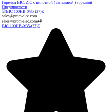
Горелки BIC, ZIC с пилотной ( запальной ) горелкой
Предпросмотр
sales@prom-elec.com
sales@prom-elec.com
0
₽
BIC 100HB-0/35-(37)E