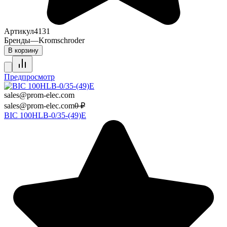
Артикул
4131
Бренды
—
Kromschroder
В корзину
Предпросмотр
sales@prom-elec.com
sales@prom-elec.com
0
₽
BIC 100HLB-0/35-(49)E