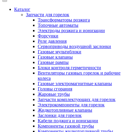
Каталог
Запчасти для горелок
Трансформаторы розжига
Топочные автоматы
Электроды розжига и ионизации
Форсунки
Реле давления
Сервоприводы воздушной заслонки
Газовые мультиблоки
Газовые клапаны
Газовые рампы
Блоки контроля герметичности
Вентиляторы газовых горелок и рабочие
колеса
Газовые электромагнитные клапаны
Головы сгорания
Жаровые трубы
Запчасти комплектующих для горелок
Электрокомпоненты для горелок
Жидкотопливные клапаны
Заслонки для горелок
Кабели поджига и ионизации
Компоненты газовой трубы
Компоненты жидкотопливной трубы