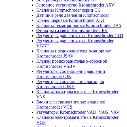
Запорное устройство Kromschroder ASV
Клапаны Kromschroder серии CG
Датчики-реле давления Kromschroder
Краны шаровые Kromschroder АКТ
Клапаны термозапорные Kromschroder TAS
Фильтры газовые Kromschroder GFK
Регуляторы давления газа Kromschroder GDJ
Регуляторы давления газа Kromschroder
VGBF
Клапаны предохранительно-запорные
Kromschroder JSAV
Клапан предохранительно-сбросной
Kromschroder VSBV
Регуляторы соотношения давлений
Kromschroder GIK
Регуляторы соотношения расходов
Kromschroder GIKH
Клапаны электромагнитные Kromschroder
VAS
Блоки электромагнитных клапанов
Kromschroder VCS
Регуляторы Kromschroder VAD, VAG, VAV
Клапаны электромагнитные Kromschroder
VGP