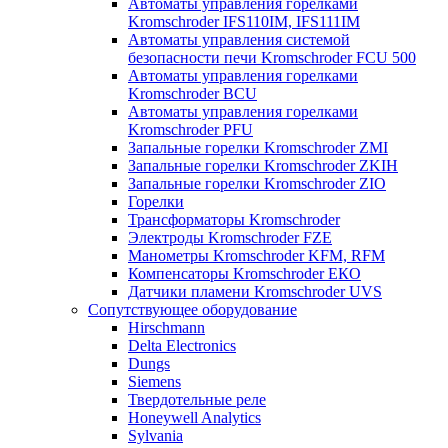
Автоматы управления горелками
Kromschroder IFS110IM, IFS111IM
Автоматы управления системой
безопасности печи Kromschroder FCU 500
Автоматы управления горелками
Kromschroder BCU
Автоматы управления горелками
Kromschroder PFU
Запальные горелки Kromschroder ZМI
Запальные горелки Kromschroder ZKIH
Запальные горелки Kromschroder ZIO
Горелки
Трансформаторы Kromschroder
Электроды Kromschroder FZE
Манометры Kromschroder KFM, RFM
Компенсаторы Kromschroder ЕКО
Датчики пламени Kromschroder UVS
Сопутствующее оборудование
Hirschmann
Delta Electronics
Dungs
Siemens
Твердотельные реле
Honeywell Analytics
Sylvania