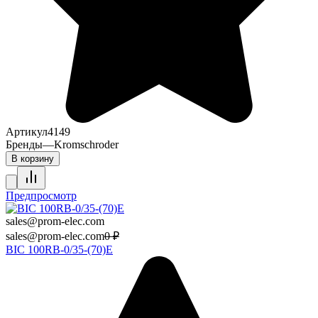
Артикул
4149
Бренды
—
Kromschroder
В корзину
Предпросмотр
sales@prom-elec.com
sales@prom-elec.com
0
₽
BIC 100RB-0/35-(70)E