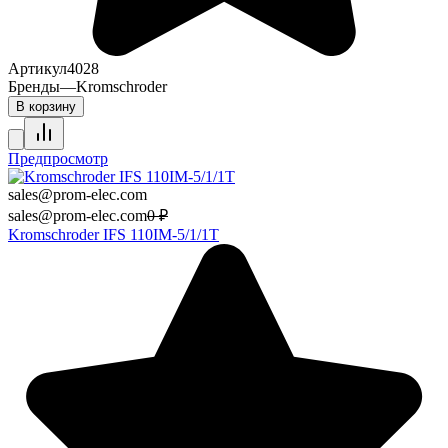
Артикул
4028
Бренды
—
Kromschroder
В корзину
Предпросмотр
sales@prom-elec.com
sales@prom-elec.com
0
₽
Kromschroder IFS 110IM-5/1/1T