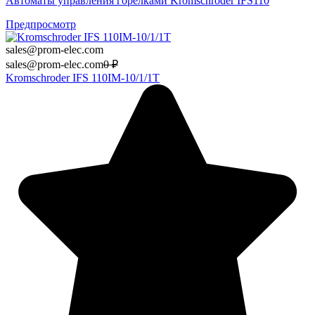
Автоматы управления горелками Kromschroder IFS110
Предпросмотр
sales@prom-elec.com
sales@prom-elec.com
0
₽
Kromschroder IFS 110IM-10/1/1T