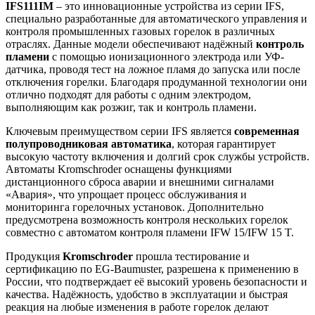
IFS111IM
– это инновационные устройства из серии IFS,
специально разработанные для автоматического управления и
контроля промышленных газовых горелок в различных
отраслях. Данные модели обеспечивают надёжный
контроль
пламени
с помощью ионизационного электрода или УФ-
датчика, проводя тест на ложное пламя до запуска или после
отключения горелки. Благодаря продуманной технологии они
отлично подходят для работы с одним электродом,
выполняющим как розжиг, так и контроль пламени.
Ключевым преимуществом серии IFS является
современная
полупроводниковая автоматика
, которая гарантирует
высокую частоту включения и долгий срок службы устройств.
Автоматы Kromschroder оснащены функциями
дистанционного сброса аварии и внешними сигналами
«Авария», что упрощает процесс обслуживания и
мониторинга горелочных установок. Дополнительно
предусмотрена возможность контроля нескольких горелок
совместно с автоматом контроля пламени IFW 15/IFW 15 T.
Продукция
Kromschroder
прошла тестирование и
сертификацию по EG-Baumuster, разрешена к применению в
России, что подтверждает её высокий уровень безопасности и
качества. Надёжность, удобство в эксплуатации и быстрая
реакция на любые изменения в работе горелок делают