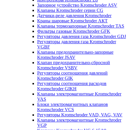
Запорное устройство Kromschroder ASV
Клапаны Kromschroder серии CG
Датчики-реле давления Kromschroder
Краны шаровые Kromschroder АКТ
Клапаны термозапорные Kromschroder TAS
Фильтры газовые Kromschroder GFK
Регуляторы давления газа Kromschroder GDJ
Регуляторы давления газа Kromschroder
VGBF
Клапаны предохранительно-запорные
Kromschroder JSAV
Клапан предохранительно-сбросной
Kromschroder VSBV
Регуляторы соотношения давлений
Kromschroder GIK
Регуляторы соотношения расходов
Kromschroder GIKH
Клапаны электромагнитные Kromschroder
VAS
Блоки электромагнитных клапанов
Kromschroder VCS
Регуляторы Kromschroder VAD, VAG, VAV
Клапаны электромагнитные Kromschroder
VGP