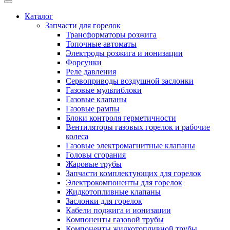
Каталог
Запчасти для горелок
Трансформаторы розжига
Топочные автоматы
Электроды розжига и ионизации
Форсунки
Реле давления
Сервоприводы воздушной заслонки
Газовые мультиблоки
Газовые клапаны
Газовые рампы
Блоки контроля герметичности
Вентиляторы газовых горелок и рабочие
колеса
Газовые электромагнитные клапаны
Головы сгорания
Жаровые трубы
Запчасти комплектующих для горелок
Электрокомпоненты для горелок
Жидкотопливные клапаны
Заслонки для горелок
Кабели поджига и ионизации
Компоненты газовой трубы
Компоненты жидкотопливной трубы