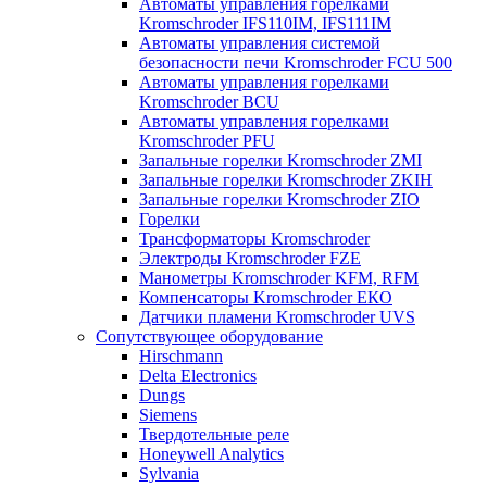
Автоматы управления горелками
Kromschroder IFS110IM, IFS111IM
Автоматы управления системой
безопасности печи Kromschroder FCU 500
Автоматы управления горелками
Kromschroder BCU
Автоматы управления горелками
Kromschroder PFU
Запальные горелки Kromschroder ZМI
Запальные горелки Kromschroder ZKIH
Запальные горелки Kromschroder ZIO
Горелки
Трансформаторы Kromschroder
Электроды Kromschroder FZE
Манометры Kromschroder KFM, RFM
Компенсаторы Kromschroder ЕКО
Датчики пламени Kromschroder UVS
Сопутствующее оборудование
Hirschmann
Delta Electronics
Dungs
Siemens
Твердотельные реле
Honeywell Analytics
Sylvania