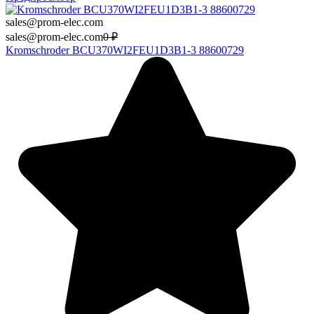
sales@prom-elec.com
sales@prom-elec.com
0
₽
Kromschroder BCU370WI2FEU1D3B1-3 88600729