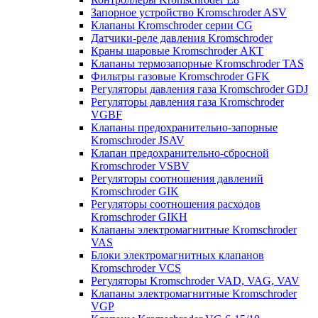
Запорное устройство Kromschroder ASV
Клапаны Kromschroder серии CG
Датчики-реле давления Kromschroder
Краны шаровые Kromschroder АКТ
Клапаны термозапорные Kromschroder TAS
Фильтры газовые Kromschroder GFK
Регуляторы давления газа Kromschroder GDJ
Регуляторы давления газа Kromschroder
VGBF
Клапаны предохранительно-запорные
Kromschroder JSAV
Клапан предохранительно-сбросной
Kromschroder VSBV
Регуляторы соотношения давлений
Kromschroder GIK
Регуляторы соотношения расходов
Kromschroder GIKH
Клапаны электромагнитные Kromschroder
VAS
Блоки электромагнитных клапанов
Kromschroder VCS
Регуляторы Kromschroder VAD, VAG, VAV
Клапаны электромагнитные Kromschroder
VGP