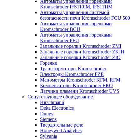
Автоматы управления горелками
Kromschroder IFS110IM, IFS111IM
Автоматы управления системой
безопасности печи Kromschroder FCU 500
Автоматы управления горелками
Kromschroder BCU
Автоматы управления горелками
Kromschroder PFU
Запальные горелки Kromschroder ZМI
Запальные горелки Kromschroder ZKIH
Запальные горелки Kromschroder ZIO
Горелки
Трансформаторы Kromschroder
Электроды Kromschroder FZE
Манометры Kromschroder KFM, RFM
Компенсаторы Kromschroder ЕКО
Датчики пламени Kromschroder UVS
Сопутствующее оборудование
Hirschmann
Delta Electronics
Dungs
Siemens
Твердотельные реле
Honeywell Analytics
Sylvania