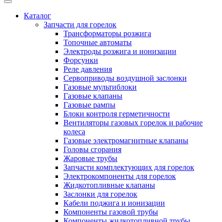
Каталог
Запчасти для горелок
Трансформаторы розжига
Топочные автоматы
Электроды розжига и ионизации
Форсунки
Реле давления
Сервоприводы воздушной заслонки
Газовые мультиблоки
Газовые клапаны
Газовые рампы
Блоки контроля герметичности
Вентиляторы газовых горелок и рабочие
колеса
Газовые электромагнитные клапаны
Головы сгорания
Жаровые трубы
Запчасти комплектующих для горелок
Электрокомпоненты для горелок
Жидкотопливные клапаны
Заслонки для горелок
Кабели поджига и ионизации
Компоненты газовой трубы
Компоненты жидкотопливной трубы