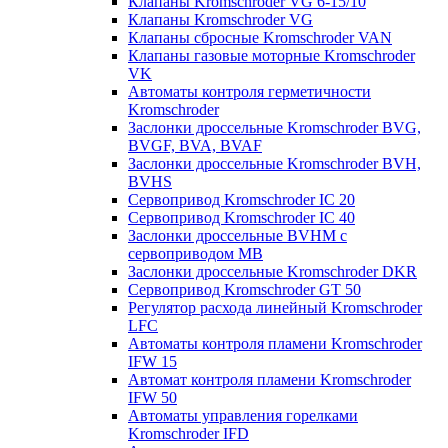
Клапаны Kromschroder VG 6-15/10
Клапаны Kromschroder VG
Клапаны сбросные Kromschroder VAN
Клапаны газовые моторные Kromschroder
VK
Автоматы контроля герметичности
Kromschroder
Заслонки дроссельные Kromschroder BVG,
BVGF, BVA, BVAF
Заслонки дроссельные Kromschroder BVH,
BVHS
Сервопривод Kromschroder IC 20
Сервопривод Kromschroder IC 40
Заслонки дроссельные BVHM с
сервоприводом МВ
Заслонки дроссельные Kromschroder DKR
Cервопривод Kromschroder GT 50
Регулятор расхода линейный Kromschroder
LFC
Автоматы контроля пламени Kromschroder
IFW 15
Автомат контроля пламени Kromschroder
IFW 50
Автоматы управления горелками
Kromschroder IFD