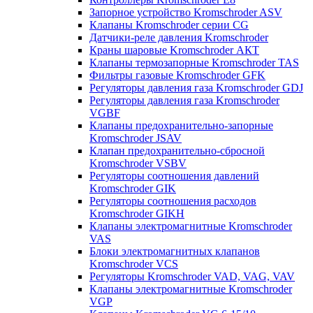
Запорное устройство Kromschroder ASV
Клапаны Kromschroder серии CG
Датчики-реле давления Kromschroder
Краны шаровые Kromschroder АКТ
Клапаны термозапорные Kromschroder TAS
Фильтры газовые Kromschroder GFK
Регуляторы давления газа Kromschroder GDJ
Регуляторы давления газа Kromschroder
VGBF
Клапаны предохранительно-запорные
Kromschroder JSAV
Клапан предохранительно-сбросной
Kromschroder VSBV
Регуляторы соотношения давлений
Kromschroder GIK
Регуляторы соотношения расходов
Kromschroder GIKH
Клапаны электромагнитные Kromschroder
VAS
Блоки электромагнитных клапанов
Kromschroder VCS
Регуляторы Kromschroder VAD, VAG, VAV
Клапаны электромагнитные Kromschroder
VGP