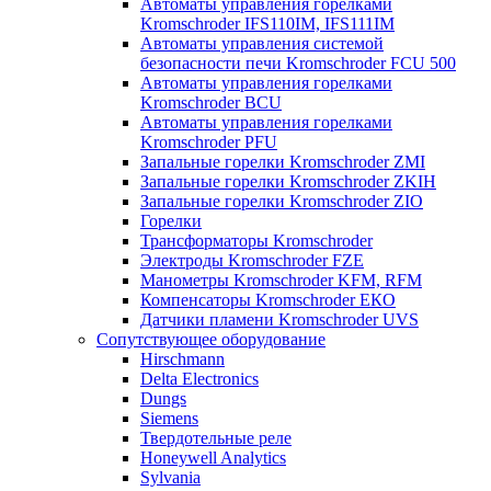
Автоматы управления горелками
Kromschroder IFS110IM, IFS111IM
Автоматы управления системой
безопасности печи Kromschroder FCU 500
Автоматы управления горелками
Kromschroder BCU
Автоматы управления горелками
Kromschroder PFU
Запальные горелки Kromschroder ZМI
Запальные горелки Kromschroder ZKIH
Запальные горелки Kromschroder ZIO
Горелки
Трансформаторы Kromschroder
Электроды Kromschroder FZE
Манометры Kromschroder KFM, RFM
Компенсаторы Kromschroder ЕКО
Датчики пламени Kromschroder UVS
Сопутствующее оборудование
Hirschmann
Delta Electronics
Dungs
Siemens
Твердотельные реле
Honeywell Analytics
Sylvania