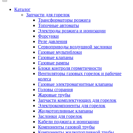
Каталог
Запчасти для горелок
Трансформаторы розжига
Топочные автоматы
Электроды розжига и ионизации
Форсунки
Реле давления
Сервоприводы воздушной заслонки
Газовые мультиблоки
Газовые клапаны
Газовые рампы
Блоки контроля герметичности
Вентиляторы газовых горелок и рабочие
колеса
Газовые электромагнитные клапаны
Головы сгорания
Жаровые трубы
Запчасти комплектующих для горелок
Электрокомпоненты для горелок
Жидкотопливные клапаны
Заслонки для горелок
Кабели поджига и ионизации
Компоненты газовой трубы
Компоненты жидкотопливной трубы