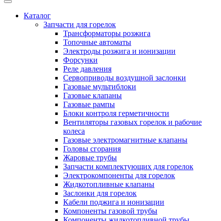
Каталог
Запчасти для горелок
Трансформаторы розжига
Топочные автоматы
Электроды розжига и ионизации
Форсунки
Реле давления
Сервоприводы воздушной заслонки
Газовые мультиблоки
Газовые клапаны
Газовые рампы
Блоки контроля герметичности
Вентиляторы газовых горелок и рабочие
колеса
Газовые электромагнитные клапаны
Головы сгорания
Жаровые трубы
Запчасти комплектующих для горелок
Электрокомпоненты для горелок
Жидкотопливные клапаны
Заслонки для горелок
Кабели поджига и ионизации
Компоненты газовой трубы
Компоненты жидкотопливной трубы