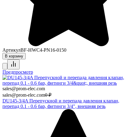
Артикул
BF-HWC4-PN16-0150
В корзину
Предпросмотр
sales@prom-elec.com
sales@prom-elec.com
0
₽
DU145-3/4A Перепускной и перепада давления клапан,
перепад 0.1 - 0.6 бар, фитинги 3/4", внешняя резь