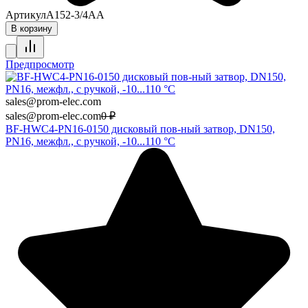
Артикул
A152-3/4AA
В корзину
Предпросмотр
sales@prom-elec.com
sales@prom-elec.com
0
₽
BF-HWC4-PN16-0150 дисковый пов-ный затвор, DN150,
PN16, межфл., с ручкой, -10...110 °C