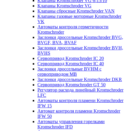
Клапаны Kromschroder VG 6-15/10
Клапаны Kromschroder VG
Клапаны сбросные Kromschroder VAN
Клапаны газовые моторные Kromschroder
VK
Автоматы контроля герметичности
Kromschroder
Заслонки дроссельные Kromschroder BVG,
BVGF, BVA, BVAF
Заслонки дроссельные Kromschroder BVH,
BVHS
Сервопривод Kromschroder IC 20
Сервопривод Kromschroder IC 40
Заслонки дроссельные BVHM с
сервоприводом МВ
Заслонки дроссельные Kromschroder DKR
Cервопривод Kromschroder GT 50
Регулятор расхода линейный Kromschroder
LFC
Автоматы контроля пламени Kromschroder
IFW 15
Автомат контроля пламени Kromschroder
IFW 50
Автоматы управления горелками
Kromschroder IFD