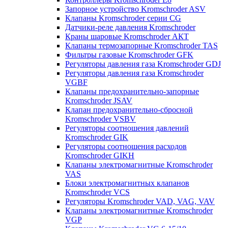
Запорное устройство Kromschroder ASV
Клапаны Kromschroder серии CG
Датчики-реле давления Kromschroder
Краны шаровые Kromschroder АКТ
Клапаны термозапорные Kromschroder TAS
Фильтры газовые Kromschroder GFK
Регуляторы давления газа Kromschroder GDJ
Регуляторы давления газа Kromschroder
VGBF
Клапаны предохранительно-запорные
Kromschroder JSAV
Клапан предохранительно-сбросной
Kromschroder VSBV
Регуляторы соотношения давлений
Kromschroder GIK
Регуляторы соотношения расходов
Kromschroder GIKH
Клапаны электромагнитные Kromschroder
VAS
Блоки электромагнитных клапанов
Kromschroder VCS
Регуляторы Kromschroder VAD, VAG, VAV
Клапаны электромагнитные Kromschroder
VGP