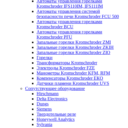
Автоматы управления горелками
Kromschroder IFS110IM, IFS111IM
Автоматы управления системой
безопасности печи Kromschroder FCU 500
Автоматы управления горелками
Kromschroder BCU
Автоматы управления горелками
Kromschroder PFU
Запальные горелки Kromschroder ZМI
Запальные горелки Kromschroder ZKIH
Запальные горелки Kromschroder ZIO
Горелки
Трансформаторы Kromschroder
Электроды Kromschroder FZE
Манометры Kromschroder KFM, RFM
Компенсаторы Kromschroder ЕКО
Датчики пламени Kromschroder UVS
Сопутствующее оборудование
Hirschmann
Delta Electronics
Dungs
Siemens
Твердотельные реле
Honeywell Analytics
Sylvania