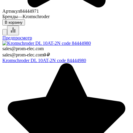
Артикул
84444971
Бренды
—
Kromschroder
В корзину
Предпросмотр
sales@prom-elec.com
sales@prom-elec.com
0
₽
Kromschroder DL 10AT-2N code 84444980