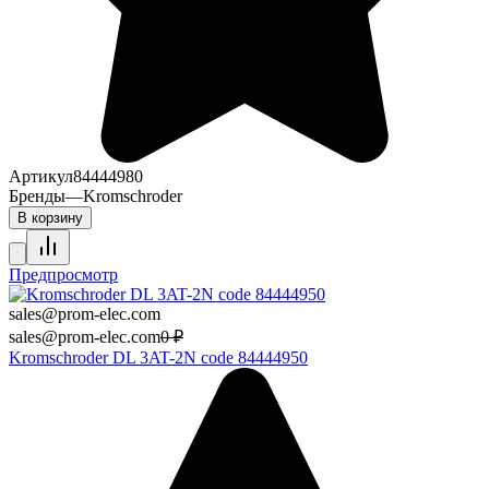
Артикул
84444980
Бренды
—
Kromschroder
В корзину
Предпросмотр
sales@prom-elec.com
sales@prom-elec.com
0
₽
Kromschroder DL 3AT-2N code 84444950