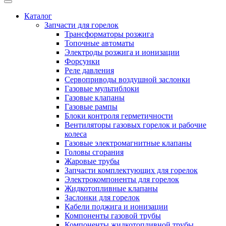
Каталог
Запчасти для горелок
Трансформаторы розжига
Топочные автоматы
Электроды розжига и ионизации
Форсунки
Реле давления
Сервоприводы воздушной заслонки
Газовые мультиблоки
Газовые клапаны
Газовые рампы
Блоки контроля герметичности
Вентиляторы газовых горелок и рабочие
колеса
Газовые электромагнитные клапаны
Головы сгорания
Жаровые трубы
Запчасти комплектующих для горелок
Электрокомпоненты для горелок
Жидкотопливные клапаны
Заслонки для горелок
Кабели поджига и ионизации
Компоненты газовой трубы
Компоненты жидкотопливной трубы