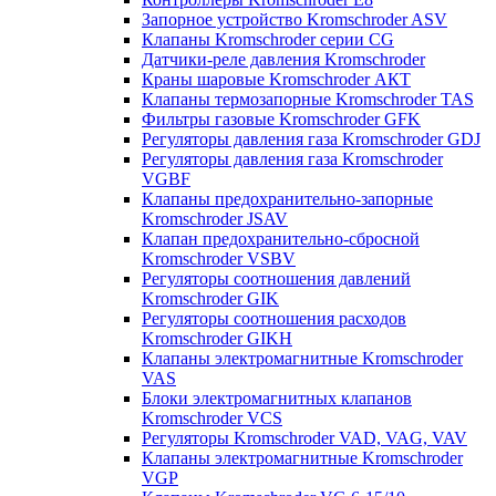
Запорное устройство Kromschroder ASV
Клапаны Kromschroder серии CG
Датчики-реле давления Kromschroder
Краны шаровые Kromschroder АКТ
Клапаны термозапорные Kromschroder TAS
Фильтры газовые Kromschroder GFK
Регуляторы давления газа Kromschroder GDJ
Регуляторы давления газа Kromschroder
VGBF
Клапаны предохранительно-запорные
Kromschroder JSAV
Клапан предохранительно-сбросной
Kromschroder VSBV
Регуляторы соотношения давлений
Kromschroder GIK
Регуляторы соотношения расходов
Kromschroder GIKH
Клапаны электромагнитные Kromschroder
VAS
Блоки электромагнитных клапанов
Kromschroder VCS
Регуляторы Kromschroder VAD, VAG, VAV
Клапаны электромагнитные Kromschroder
VGP