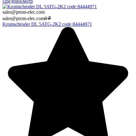
Предпросмотр
sales@prom-elec.com
sales@prom-elec.com
0
₽
Kromschroder DL 5ATG-2K2 code 84444971