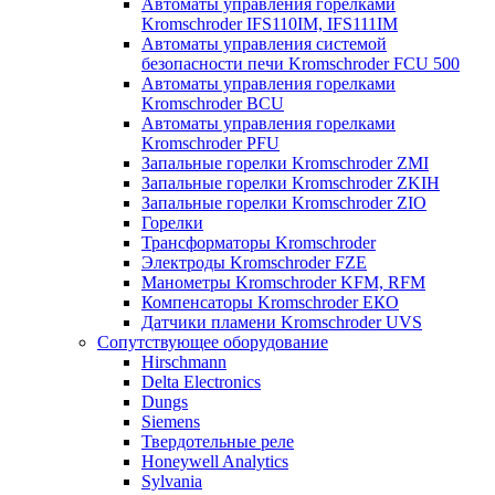
Автоматы управления горелками
Kromschroder IFS110IM, IFS111IM
Автоматы управления системой
безопасности печи Kromschroder FCU 500
Автоматы управления горелками
Kromschroder BCU
Автоматы управления горелками
Kromschroder PFU
Запальные горелки Kromschroder ZМI
Запальные горелки Kromschroder ZKIH
Запальные горелки Kromschroder ZIO
Горелки
Трансформаторы Kromschroder
Электроды Kromschroder FZE
Манометры Kromschroder KFM, RFM
Компенсаторы Kromschroder ЕКО
Датчики пламени Kromschroder UVS
Сопутствующее оборудование
Hirschmann
Delta Electronics
Dungs
Siemens
Твердотельные реле
Honeywell Analytics
Sylvania