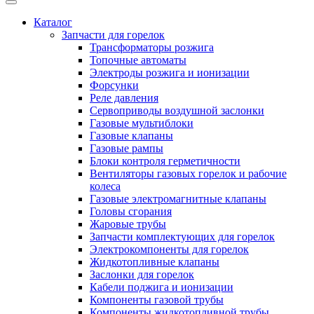
Каталог
Запчасти для горелок
Трансформаторы розжига
Топочные автоматы
Электроды розжига и ионизации
Форсунки
Реле давления
Сервоприводы воздушной заслонки
Газовые мультиблоки
Газовые клапаны
Газовые рампы
Блоки контроля герметичности
Вентиляторы газовых горелок и рабочие
колеса
Газовые электромагнитные клапаны
Головы сгорания
Жаровые трубы
Запчасти комплектующих для горелок
Электрокомпоненты для горелок
Жидкотопливные клапаны
Заслонки для горелок
Кабели поджига и ионизации
Компоненты газовой трубы
Компоненты жидкотопливной трубы