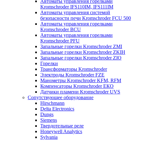
Автоматы управления горелками
Kromschroder IFS110IM, IFS111IM
Автоматы управления системой
безопасности печи Kromschroder FCU 500
Автоматы управления горелками
Kromschroder BCU
Автоматы управления горелками
Kromschroder PFU
Запальные горелки Kromschroder ZМI
Запальные горелки Kromschroder ZKIH
Запальные горелки Kromschroder ZIO
Горелки
Трансформаторы Kromschroder
Электроды Kromschroder FZE
Манометры Kromschroder KFM, RFM
Компенсаторы Kromschroder ЕКО
Датчики пламени Kromschroder UVS
Сопутствующее оборудование
Hirschmann
Delta Electronics
Dungs
Siemens
Твердотельные реле
Honeywell Analytics
Sylvania