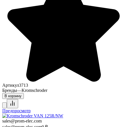
Артикул
3713
Бренды
—
Kromschroder
В корзину
Предпросмотр
sales@prom-elec.com
sales@prom-elec.com
0
₽