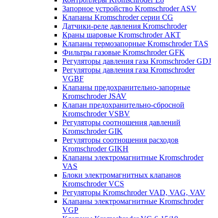
Запорное устройство Kromschroder ASV
Клапаны Kromschroder серии CG
Датчики-реле давления Kromschroder
Краны шаровые Kromschroder АКТ
Клапаны термозапорные Kromschroder TAS
Фильтры газовые Kromschroder GFK
Регуляторы давления газа Kromschroder GDJ
Регуляторы давления газа Kromschroder
VGBF
Клапаны предохранительно-запорные
Kromschroder JSAV
Клапан предохранительно-сбросной
Kromschroder VSBV
Регуляторы соотношения давлений
Kromschroder GIK
Регуляторы соотношения расходов
Kromschroder GIKH
Клапаны электромагнитные Kromschroder
VAS
Блоки электромагнитных клапанов
Kromschroder VCS
Регуляторы Kromschroder VAD, VAG, VAV
Клапаны электромагнитные Kromschroder
VGP