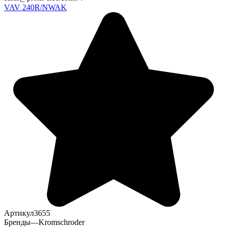
VAV 240R/NWAK
Артикул
3655
Бренды
—
Kromschroder