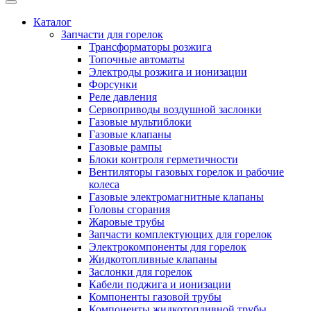
Каталог
Запчасти для горелок
Трансформаторы розжига
Топочные автоматы
Электроды розжига и ионизации
Форсунки
Реле давления
Сервоприводы воздушной заслонки
Газовые мультиблоки
Газовые клапаны
Газовые рампы
Блоки контроля герметичности
Вентиляторы газовых горелок и рабочие
колеса
Газовые электромагнитные клапаны
Головы сгорания
Жаровые трубы
Запчасти комплектующих для горелок
Электрокомпоненты для горелок
Жидкотопливные клапаны
Заслонки для горелок
Кабели поджига и ионизации
Компоненты газовой трубы
Компоненты жидкотопливной трубы