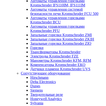
Автоматы управления горелками
Kromschroder IFS110IM, IFS111IM
Автоматы управления системой
безопасности печи Kromschroder FCU 500
Автоматы управления горелками
Kromschroder BCU
Автоматы управления горелками
Kromschroder PFU
Запальные горелки Kromschroder ZМI
Запальные горелки Kromschroder ZKIH
Запальные горелки Kromschroder ZIO
Горелки
Трансформаторы Kromschroder
Электроды Kromschroder FZE
Манометры Kromschroder KFM, RFM
Компенсаторы Kromschroder ЕКО
Датчики пламени Kromschroder UVS
Сопутствующее оборудование
Hirschmann
Delta Electronics
Dungs
Siemens
Твердотельные реле
Honeywell Analytics
Sylvania