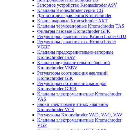
Запорное устройство Kromschroder ASV
Клапаны Kromschroder серии CG
Датчики-реле давления Kromschroder
Краны шаровые Kromschroder АКТ
Клапаны термозапорные Kromschroder TAS
Фильтры газовые Kromschroder GFK
Регуляторы давления газа Kromschroder GDJ
Регуляторы давления газа Kromschroder
VGBF
Клапаны предохранительно-запорные
Kromschroder JSAV
Клапан предохранительно-сбросной
Kromschroder VSBV
Регуляторы соотношения давлений
Kromschroder GIK
Регуляторы соотношения расходов
Kromschroder GIKH
Клапаны электромагнитные Kromschroder
VAS
Блоки электромагнитных клапанов
Kromschroder VCS
Регуляторы Kromschroder VAD, VAG, VAV
Клапаны электромагнитные Kromschroder
VGP