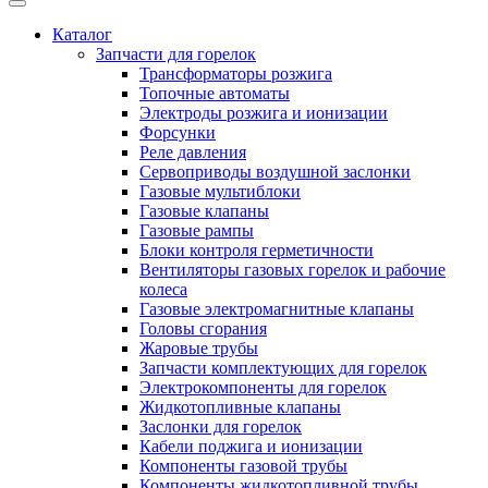
Каталог
Запчасти для горелок
Трансформаторы розжига
Топочные автоматы
Электроды розжига и ионизации
Форсунки
Реле давления
Сервоприводы воздушной заслонки
Газовые мультиблоки
Газовые клапаны
Газовые рампы
Блоки контроля герметичности
Вентиляторы газовых горелок и рабочие
колеса
Газовые электромагнитные клапаны
Головы сгорания
Жаровые трубы
Запчасти комплектующих для горелок
Электрокомпоненты для горелок
Жидкотопливные клапаны
Заслонки для горелок
Кабели поджига и ионизации
Компоненты газовой трубы
Компоненты жидкотопливной трубы