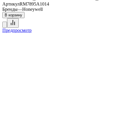
Артикул
RM7895A1014
Бренды
—
Honeywell
В корзину
Предпросмотр