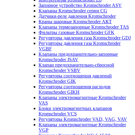
Запорное устройство Kromschroder ASV
Клапаны Kromschroder серии CG
Датчики-реле давления Kromschroder
Краны шаровые Kromschroder АКТ
Клапаны термозапорные Kromschroder TAS
Фильтры газовые Kromschroder GFK
Регуляторы давления газа Kromschroder GDJ
Регуляторы давления газа Kromschroder
VGBF
Клапаны предохранительно-запорные
Kromschroder JSAV
Клапан предохранительно-сбросной
Kromschroder VSBV
Регуляторы соотношения давлений
Kromschroder GIK
Регуляторы соотношения расходов
Kromschroder GIKH
Клапаны электромагнитные Kromschroder
VAS
Блоки электромагнитных клапанов
Kromschroder VCS
Регуляторы Kromschroder VAD, VAG, VAV
Клапаны электромагнитные Kromschroder
VGP