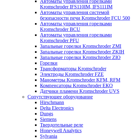
Автоматы управления горелками
Kromschroder IFS110IM, IFS111IM
Автоматы управления системой
безопасности печи Kromschroder FCU 500
Автоматы управления горелками
Kromschroder BCU
Автоматы управления горелками
Kromschroder PFU
Запальные горелки Kromschroder ZМI
Запальные горелки Kromschroder ZKIH
Запальные горелки Kromschroder ZIO
Горелки
Трансформаторы Kromschroder
Электроды Kromschroder FZE
Манометры Kromschroder KFM, RFM
Компенсаторы Kromschroder ЕКО
Датчики пламени Kromschroder UVS
Сопутствующее оборудование
Hirschmann
Delta Electronics
Dungs
Siemens
Твердотельные реле
Honeywell Analytics
Sylvania