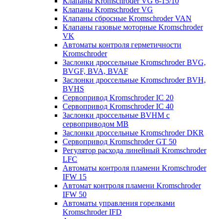
Клапаны Kromschroder VG 6-15/10
Клапаны Kromschroder VG
Клапаны сбросные Kromschroder VAN
Клапаны газовые моторные Kromschroder
VK
Автоматы контроля герметичности
Kromschroder
Заслонки дроссельные Kromschroder BVG,
BVGF, BVA, BVAF
Заслонки дроссельные Kromschroder BVH,
BVHS
Сервопривод Kromschroder IC 20
Сервопривод Kromschroder IC 40
Заслонки дроссельные BVHM с
сервоприводом МВ
Заслонки дроссельные Kromschroder DKR
Cервопривод Kromschroder GT 50
Регулятор расхода линейный Kromschroder
LFC
Автоматы контроля пламени Kromschroder
IFW 15
Автомат контроля пламени Kromschroder
IFW 50
Автоматы управления горелками
Kromschroder IFD