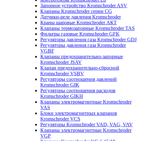
Запорное устройство Kromschroder ASV
Клапаны Kromschroder серии CG
Датчики-реле давления Kromschroder
Краны шаровые Kromschroder АКТ
Клапаны термозапорные Kromschroder TAS
Фильтры газовые Kromschroder GFK
Регуляторы давления газа Kromschroder GDJ
Регуляторы давления газа Kromschroder
VGBF
Клапаны предохранительно-запорные
Kromschroder JSAV
Клапан предохранительно-сбросной
Kromschroder VSBV
Регуляторы соотношения давлений
Kromschroder GIK
Регуляторы соотношения расходов
Kromschroder GIKH
Клапаны электромагнитные Kromschroder
VAS
Блоки электромагнитных клапанов
Kromschroder VCS
Регуляторы Kromschroder VAD, VAG, VAV
Клапаны электромагнитные Kromschroder
VGP