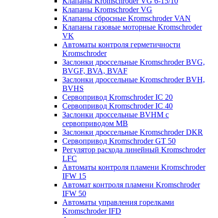
Клапаны Kromschroder VG 6-15/10
Клапаны Kromschroder VG
Клапаны сбросные Kromschroder VAN
Клапаны газовые моторные Kromschroder
VK
Автоматы контроля герметичности
Kromschroder
Заслонки дроссельные Kromschroder BVG,
BVGF, BVA, BVAF
Заслонки дроссельные Kromschroder BVH,
BVHS
Сервопривод Kromschroder IC 20
Сервопривод Kromschroder IC 40
Заслонки дроссельные BVHM с
сервоприводом МВ
Заслонки дроссельные Kromschroder DKR
Cервопривод Kromschroder GT 50
Регулятор расхода линейный Kromschroder
LFC
Автоматы контроля пламени Kromschroder
IFW 15
Автомат контроля пламени Kromschroder
IFW 50
Автоматы управления горелками
Kromschroder IFD