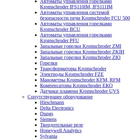
Автоматы управления горелками
Kromschroder IFS110IM, IFS111IM
Автоматы управления системой
безопасности печи Kromschroder FCU 500
Автоматы управления горелками
Kromschroder BCU
Автоматы управления горелками
Kromschroder PFU
Запальные горелки Kromschroder ZМI
Запальные горелки Kromschroder ZKIH
Запальные горелки Kromschroder ZIO
Горелки
Трансформаторы Kromschroder
Электроды Kromschroder FZE
Манометры Kromschroder KFM, RFM
Компенсаторы Kromschroder ЕКО
Датчики пламени Kromschroder UVS
Сопутствующее оборудование
Hirschmann
Delta Electronics
Dungs
Siemens
Твердотельные реле
Honeywell Analytics
Sylvania