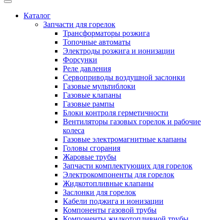
Каталог
Запчасти для горелок
Трансформаторы розжига
Топочные автоматы
Электроды розжига и ионизации
Форсунки
Реле давления
Сервоприводы воздушной заслонки
Газовые мультиблоки
Газовые клапаны
Газовые рампы
Блоки контроля герметичности
Вентиляторы газовых горелок и рабочие
колеса
Газовые электромагнитные клапаны
Головы сгорания
Жаровые трубы
Запчасти комплектующих для горелок
Электрокомпоненты для горелок
Жидкотопливные клапаны
Заслонки для горелок
Кабели поджига и ионизации
Компоненты газовой трубы
Компоненты жидкотопливной трубы