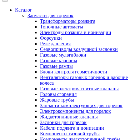
Каталог
Запчасти для горелок
Трансформаторы розжига
Топочные автоматы
Электроды розжига и ионизации
Форсунки
Реле давления
Сервоприводы воздушной заслонки
Газовые мультиблоки
Газовые клапаны
Газовые рампы
Блоки контроля герметичности
Вентиляторы газовых горелок и рабочие
колеса
Газовые электромагнитные клапаны
Головы сгорания
Жаровые трубы
Запчасти комплектующих для горелок
Электрокомпоненты для горелок
Жидкотопливные клапаны
Заслонки для горелок
Кабели поджига и ионизации
Компоненты газовой трубы
Компоненты жидкотопливной трубы