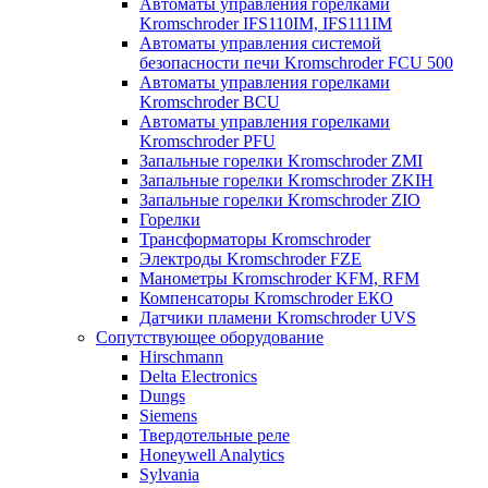
Автоматы управления горелками
Kromschroder IFS110IM, IFS111IM
Автоматы управления системой
безопасности печи Kromschroder FCU 500
Автоматы управления горелками
Kromschroder BCU
Автоматы управления горелками
Kromschroder PFU
Запальные горелки Kromschroder ZМI
Запальные горелки Kromschroder ZKIH
Запальные горелки Kromschroder ZIO
Горелки
Трансформаторы Kromschroder
Электроды Kromschroder FZE
Манометры Kromschroder KFM, RFM
Компенсаторы Kromschroder ЕКО
Датчики пламени Kromschroder UVS
Сопутствующее оборудование
Hirschmann
Delta Electronics
Dungs
Siemens
Твердотельные реле
Honeywell Analytics
Sylvania