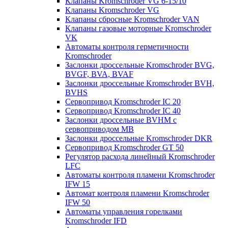
Клапаны Kromschroder VG 6-15/10
Клапаны Kromschroder VG
Клапаны сбросные Kromschroder VAN
Клапаны газовые моторные Kromschroder
VK
Автоматы контроля герметичности
Kromschroder
Заслонки дроссельные Kromschroder BVG,
BVGF, BVA, BVAF
Заслонки дроссельные Kromschroder BVH,
BVHS
Сервопривод Kromschroder IC 20
Сервопривод Kromschroder IC 40
Заслонки дроссельные BVHM с
сервоприводом МВ
Заслонки дроссельные Kromschroder DKR
Cервопривод Kromschroder GT 50
Регулятор расхода линейный Kromschroder
LFC
Автоматы контроля пламени Kromschroder
IFW 15
Автомат контроля пламени Kromschroder
IFW 50
Автоматы управления горелками
Kromschroder IFD