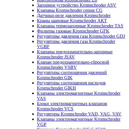
Запорное устройство Kromschroder ASV
Клапаны Kromschroder серии CG
Датчики-реле давления Kromschroder
Краны шаровые Kromschroder АКТ
Клапаны термозапорные Kromschroder TAS
Фильтры газовые Kromschroder GFK
Регуляторы давления газа Kromschroder GDJ
Регуляторы давления газа Kromschroder
VGBF
Клапаны предохранительно-запорные
Kromschroder JSAV
Клапан предохранительно-сбросной
Kromschroder VSBV
Регуляторы соотношения давлений
Kromschroder GIK
Регуляторы соотношения расходов
Kromschroder GIKH
Клапаны электромагнитные Kromschroder
VAS
Блоки электромагнитных клапанов
Kromschroder VCS
Регуляторы Kromschroder VAD, VAG, VAV
Клапаны электромагнитные Kromschroder
VGP