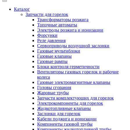
Каталог
Запчасти для горелок
Трансформаторы розжига
Топочные автоматы
Электроды розжига и ионизации
Форсунки
Реле давления
Сервоприводы воздушной заслонки
Газовые мультиблоки
Газовые клапаны
Газовые рампы
Блоки контроля герметичности
Вентиляторы газовых горелок и рабочие
колеса
Газовые электромагнитные клапаны
Головы сгорания
Жаровые трубы
Запчасти комплектующих для горелок
Электрокомпоненты для горелок
Жидкотопливные клапаны
Заслонки для горелок
Кабели поджига и ионизации
Компоненты газовой трубы
Компоненты жидкотопливной трубы