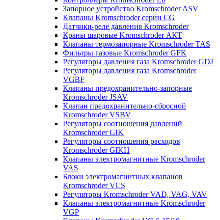
Запорное устройство Kromschroder ASV
Клапаны Kromschroder серии CG
Датчики-реле давления Kromschroder
Краны шаровые Kromschroder АКТ
Клапаны термозапорные Kromschroder TAS
Фильтры газовые Kromschroder GFK
Регуляторы давления газа Kromschroder GDJ
Регуляторы давления газа Kromschroder
VGBF
Клапаны предохранительно-запорные
Kromschroder JSAV
Клапан предохранительно-сбросной
Kromschroder VSBV
Регуляторы соотношения давлений
Kromschroder GIK
Регуляторы соотношения расходов
Kromschroder GIKH
Клапаны электромагнитные Kromschroder
VAS
Блоки электромагнитных клапанов
Kromschroder VCS
Регуляторы Kromschroder VAD, VAG, VAV
Клапаны электромагнитные Kromschroder
VGP