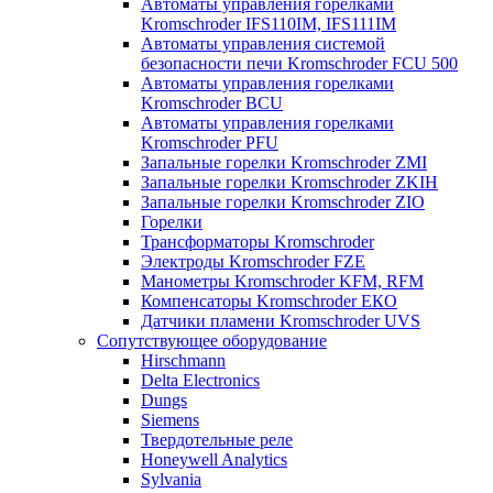
Автоматы управления горелками
Kromschroder IFS110IM, IFS111IM
Автоматы управления системой
безопасности печи Kromschroder FCU 500
Автоматы управления горелками
Kromschroder BCU
Автоматы управления горелками
Kromschroder PFU
Запальные горелки Kromschroder ZМI
Запальные горелки Kromschroder ZKIH
Запальные горелки Kromschroder ZIO
Горелки
Трансформаторы Kromschroder
Электроды Kromschroder FZE
Манометры Kromschroder KFM, RFM
Компенсаторы Kromschroder ЕКО
Датчики пламени Kromschroder UVS
Сопутствующее оборудование
Hirschmann
Delta Electronics
Dungs
Siemens
Твердотельные реле
Honeywell Analytics
Sylvania