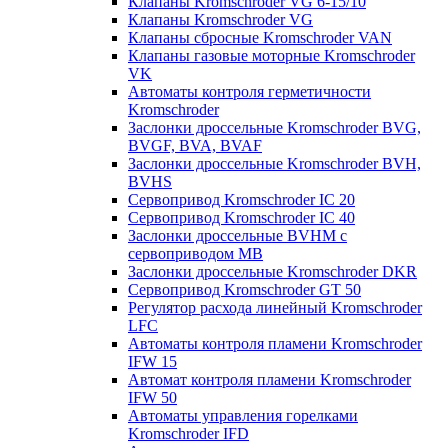
Клапаны Kromschroder VG 6-15/10
Клапаны Kromschroder VG
Клапаны сбросные Kromschroder VAN
Клапаны газовые моторные Kromschroder
VK
Автоматы контроля герметичности
Kromschroder
Заслонки дроссельные Kromschroder BVG,
BVGF, BVA, BVAF
Заслонки дроссельные Kromschroder BVH,
BVHS
Сервопривод Kromschroder IC 20
Сервопривод Kromschroder IC 40
Заслонки дроссельные BVHM с
сервоприводом МВ
Заслонки дроссельные Kromschroder DKR
Cервопривод Kromschroder GT 50
Регулятор расхода линейный Kromschroder
LFC
Автоматы контроля пламени Kromschroder
IFW 15
Автомат контроля пламени Kromschroder
IFW 50
Автоматы управления горелками
Kromschroder IFD