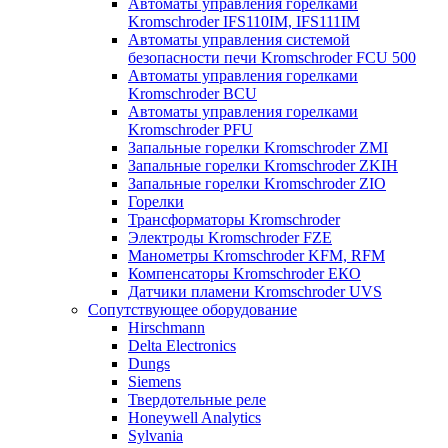
Автоматы управления горелками
Kromschroder IFS110IM, IFS111IM
Автоматы управления системой
безопасности печи Kromschroder FCU 500
Автоматы управления горелками
Kromschroder BCU
Автоматы управления горелками
Kromschroder PFU
Запальные горелки Kromschroder ZМI
Запальные горелки Kromschroder ZKIH
Запальные горелки Kromschroder ZIO
Горелки
Трансформаторы Kromschroder
Электроды Kromschroder FZE
Манометры Kromschroder KFM, RFM
Компенсаторы Kromschroder ЕКО
Датчики пламени Kromschroder UVS
Сопутствующее оборудование
Hirschmann
Delta Electronics
Dungs
Siemens
Твердотельные реле
Honeywell Analytics
Sylvania