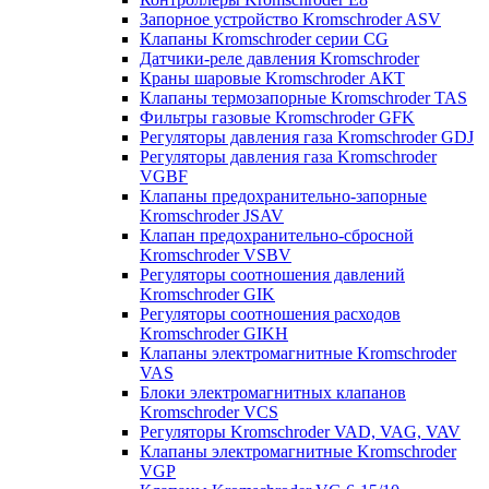
Запорное устройство Kromschroder ASV
Клапаны Kromschroder серии CG
Датчики-реле давления Kromschroder
Краны шаровые Kromschroder АКТ
Клапаны термозапорные Kromschroder TAS
Фильтры газовые Kromschroder GFK
Регуляторы давления газа Kromschroder GDJ
Регуляторы давления газа Kromschroder
VGBF
Клапаны предохранительно-запорные
Kromschroder JSAV
Клапан предохранительно-сбросной
Kromschroder VSBV
Регуляторы соотношения давлений
Kromschroder GIK
Регуляторы соотношения расходов
Kromschroder GIKH
Клапаны электромагнитные Kromschroder
VAS
Блоки электромагнитных клапанов
Kromschroder VCS
Регуляторы Kromschroder VAD, VAG, VAV
Клапаны электромагнитные Kromschroder
VGP