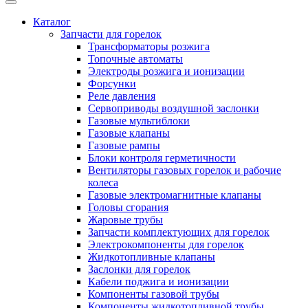
Каталог
Запчасти для горелок
Трансформаторы розжига
Топочные автоматы
Электроды розжига и ионизации
Форсунки
Реле давления
Сервоприводы воздушной заслонки
Газовые мультиблоки
Газовые клапаны
Газовые рампы
Блоки контроля герметичности
Вентиляторы газовых горелок и рабочие
колеса
Газовые электромагнитные клапаны
Головы сгорания
Жаровые трубы
Запчасти комплектующих для горелок
Электрокомпоненты для горелок
Жидкотопливные клапаны
Заслонки для горелок
Кабели поджига и ионизации
Компоненты газовой трубы
Компоненты жидкотопливной трубы