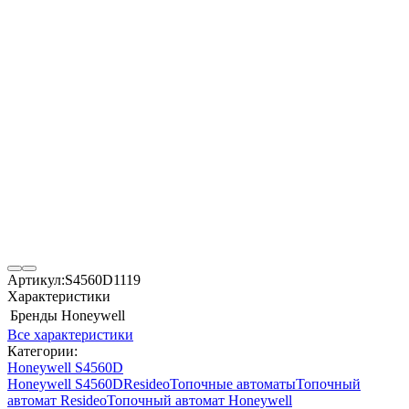
Артикул:
S4560D1119
Характеристики
Бренды
Honeywell
Все характеристики
Категории:
Honeywell S4560D
Honeywell S4560D
Resideo
Топочные автоматы
Топочный
автомат Resideo
Топочный автомат Honeywell