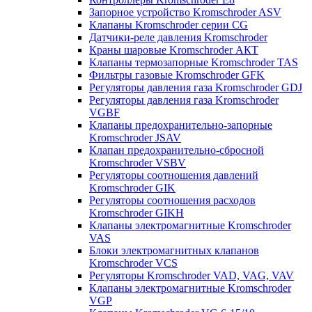
Запорное устройство Kromschroder ASV
Клапаны Kromschroder серии CG
Датчики-реле давления Kromschroder
Краны шаровые Kromschroder АКТ
Клапаны термозапорные Kromschroder TAS
Фильтры газовые Kromschroder GFK
Регуляторы давления газа Kromschroder GDJ
Регуляторы давления газа Kromschroder
VGBF
Клапаны предохранительно-запорные
Kromschroder JSAV
Клапан предохранительно-сбросной
Kromschroder VSBV
Регуляторы соотношения давлений
Kromschroder GIK
Регуляторы соотношения расходов
Kromschroder GIKH
Клапаны электромагнитные Kromschroder
VAS
Блоки электромагнитных клапанов
Kromschroder VCS
Регуляторы Kromschroder VAD, VAG, VAV
Клапаны электромагнитные Kromschroder
VGP