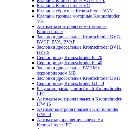
Клапаны Kromschroder VG 6-15/10
Клапаны Kromschroder VG
Клапаны сбросные Kromschroder VAN
Клапаны газовые моторные Kromschroder
VK
Автоматы контроля герметичности
Kromschroder
Заслонки дроссельные Kromschroder BVG,
BVGF, BVA, BVAF
Заслонки дроссельные Kromschroder BVH,
BVHS
Сервопривод Kromschroder IC 20
Сервопривод Kromschroder IC 40
Заслонки дроссельные BVHM с
сервоприводом МВ
Заслонки дроссельные Kromschroder DKR
Cервопривод Kromschroder GT 50
Регулятор расхода линейный Kromschroder
LFC
Автоматы контроля пламени Kromschroder
IFW 15
Автомат контроля пламени Kromschroder
IFW 50
Автоматы управления горелками
Kromschroder IFD