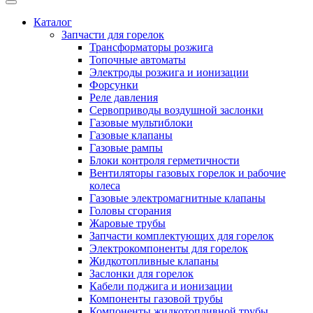
Каталог
Запчасти для горелок
Трансформаторы розжига
Топочные автоматы
Электроды розжига и ионизации
Форсунки
Реле давления
Сервоприводы воздушной заслонки
Газовые мультиблоки
Газовые клапаны
Газовые рампы
Блоки контроля герметичности
Вентиляторы газовых горелок и рабочие
колеса
Газовые электромагнитные клапаны
Головы сгорания
Жаровые трубы
Запчасти комплектующих для горелок
Электрокомпоненты для горелок
Жидкотопливные клапаны
Заслонки для горелок
Кабели поджига и ионизации
Компоненты газовой трубы
Компоненты жидкотопливной трубы