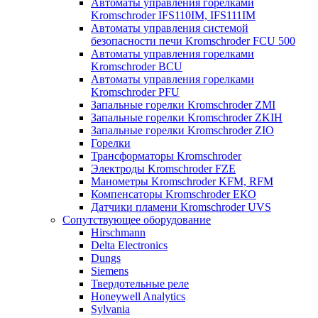
Автоматы управления горелками
Kromschroder IFS110IM, IFS111IM
Автоматы управления системой
безопасности печи Kromschroder FCU 500
Автоматы управления горелками
Kromschroder BCU
Автоматы управления горелками
Kromschroder PFU
Запальные горелки Kromschroder ZМI
Запальные горелки Kromschroder ZKIH
Запальные горелки Kromschroder ZIO
Горелки
Трансформаторы Kromschroder
Электроды Kromschroder FZE
Манометры Kromschroder KFM, RFM
Компенсаторы Kromschroder ЕКО
Датчики пламени Kromschroder UVS
Сопутствующее оборудование
Hirschmann
Delta Electronics
Dungs
Siemens
Твердотельные реле
Honeywell Analytics
Sylvania