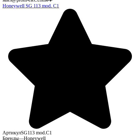
Honeywell SG 113 mod. C1
Артикул
SG113 mod.C1
Бренды
—
Honeywell