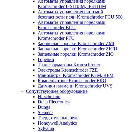
Автоматы управления горелками
Kromschroder IFS110IM, IFS111IM
Автоматы управления системой
безопасности печи Kromschroder FCU 500
Автоматы управления горелками
Kromschroder BCU
Автоматы управления горелками
Kromschroder PFU
Запальные горелки Kromschroder ZМI
Запальные горелки Kromschroder ZKIH
Запальные горелки Kromschroder ZIO
Горелки
Трансформаторы Kromschroder
Электроды Kromschroder FZE
Манометры Kromschroder KFM, RFM
Компенсаторы Kromschroder ЕКО
Датчики пламени Kromschroder UVS
Сопутствующее оборудование
Hirschmann
Delta Electronics
Dungs
Siemens
Твердотельные реле
Honeywell Analytics
Sylvania