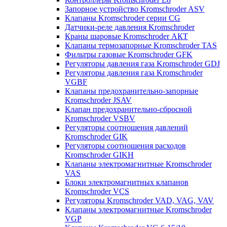
Запорное устройство Kromschroder ASV
Клапаны Kromschroder серии CG
Датчики-реле давления Kromschroder
Краны шаровые Kromschroder АКТ
Клапаны термозапорные Kromschroder TAS
Фильтры газовые Kromschroder GFK
Регуляторы давления газа Kromschroder GDJ
Регуляторы давления газа Kromschroder
VGBF
Клапаны предохранительно-запорные
Kromschroder JSAV
Клапан предохранительно-сбросной
Kromschroder VSBV
Регуляторы соотношения давлений
Kromschroder GIK
Регуляторы соотношения расходов
Kromschroder GIKH
Клапаны электромагнитные Kromschroder
VAS
Блоки электромагнитных клапанов
Kromschroder VCS
Регуляторы Kromschroder VAD, VAG, VAV
Клапаны электромагнитные Kromschroder
VGP