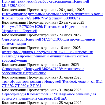
Полный технический разбор сервопривода Honeywell
ML7420A3006
Блог компании Промэлектроника /
26 декабря 2025
Высокопроизводительный газовый электромагнитный клапан
Kromschroder VAS 240R/NW (артикул 88000024)
Блог компании Промэлектроника /
25 августа 2025
Honeywell EC7820A1026: Интеллект и Надежность в
Управлении Горелкой
Блог компании Промэлектроника /
24 июля 2025
Сервопривод Honeywell M7284C1000 для промышленной
автоматизации
Блог компании Промэлектроника /
16 июля 2025
Фланцевый фильтр Honeywell F78TS-80FD: Экспертный
анализ для промышленных и муниципальных систем
водоснабжения
Блог компании Промэлектроника /
3 июля 2025
Сервопривод Honeywell M6284F1078: технические
особенности и применение
Блог компании Промэлектроника /
31 марта 2025
Трансформаторы розжига Honeywell (Resideo): модели ZT 812,
ZT 870, ZT 930 и ZT 931
Блог компании Промэлектроника /
31 марта 2025
Сервоприводы Kromschroder IC20: Надежное решение для
точного управления в системах КИПиА
Блог компании Промэлектроника /
28 марта 2025