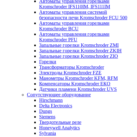
Автоматы управления горелками
Kromschroder IFS110IM, IFS111IM
Автоматы управления системой
безопасности печи Kromschroder FCU 500
Автоматы управления горелками
Kromschroder BCU
Автоматы управления горелками
Kromschroder PFU
Запальные горелки Kromschroder ZМI
Запальные горелки Kromschroder ZKIH
Запальные горелки Kromschroder ZIO
Горелки
Трансформаторы Kromschroder
Электроды Kromschroder FZE
Манометры Kromschroder KFM, RFM
Компенсаторы Kromschroder ЕКО
Датчики пламени Kromschroder UVS
Сопутствующее оборудование
Hirschmann
Delta Electronics
Dungs
Siemens
Твердотельные реле
Honeywell Analytics
Sylvania