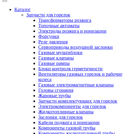
Каталог
Запчасти для горелок
Трансформаторы розжига
Топочные автоматы
Электроды розжига и ионизации
Форсунки
Реле давления
Сервоприводы воздушной заслонки
Газовые мультиблоки
Газовые клапаны
Газовые рампы
Блоки контроля герметичности
Вентиляторы газовых горелок и рабочие
колеса
Газовые электромагнитные клапаны
Головы сгорания
Жаровые трубы
Запчасти комплектующих для горелок
Электрокомпоненты для горелок
Жидкотопливные клапаны
Заслонки для горелок
Кабели поджига и ионизации
Компоненты газовой трубы
Компоненты жидкотопливной трубы