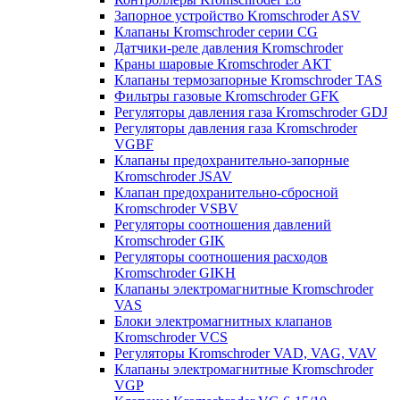
Запорное устройство Kromschroder ASV
Клапаны Kromschroder серии CG
Датчики-реле давления Kromschroder
Краны шаровые Kromschroder АКТ
Клапаны термозапорные Kromschroder TAS
Фильтры газовые Kromschroder GFK
Регуляторы давления газа Kromschroder GDJ
Регуляторы давления газа Kromschroder
VGBF
Клапаны предохранительно-запорные
Kromschroder JSAV
Клапан предохранительно-сбросной
Kromschroder VSBV
Регуляторы соотношения давлений
Kromschroder GIK
Регуляторы соотношения расходов
Kromschroder GIKH
Клапаны электромагнитные Kromschroder
VAS
Блоки электромагнитных клапанов
Kromschroder VCS
Регуляторы Kromschroder VAD, VAG, VAV
Клапаны электромагнитные Kromschroder
VGP