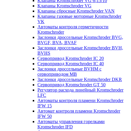
Клапаны Kromschroder VG 6-15/10
Клапаны Kromschroder VG
Клапаны сбросные Kromschroder VAN
Клапаны газовые моторные Kromschroder
VK
Автоматы контроля герметичности
Kromschroder
Заслонки дроссельные Kromschroder BVG,
BVGF, BVA, BVAF
Заслонки дроссельные Kromschroder BVH,
BVHS
Сервопривод Kromschroder IC 20
Сервопривод Kromschroder IC 40
Заслонки дроссельные BVHM с
сервоприводом МВ
Заслонки дроссельные Kromschroder DKR
Cервопривод Kromschroder GT 50
Регулятор расхода линейный Kromschroder
LFC
Автоматы контроля пламени Kromschroder
IFW 15
Автомат контроля пламени Kromschroder
IFW 50
Автоматы управления горелками
Kromschroder IFD