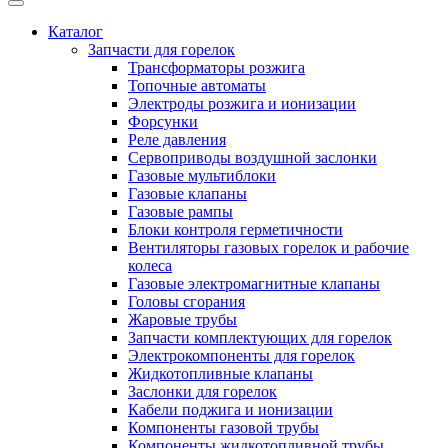
Каталог
Запчасти для горелок
Трансформаторы розжига
Топочные автоматы
Электроды розжига и ионизации
Форсунки
Реле давления
Сервоприводы воздушной заслонки
Газовые мультиблоки
Газовые клапаны
Газовые рампы
Блоки контроля герметичности
Вентиляторы газовых горелок и рабочие
колеса
Газовые электромагнитные клапаны
Головы сгорания
Жаровые трубы
Запчасти комплектующих для горелок
Электрокомпоненты для горелок
Жидкотопливные клапаны
Заслонки для горелок
Кабели поджига и ионизации
Компоненты газовой трубы
Компоненты жидкотопливной трубы