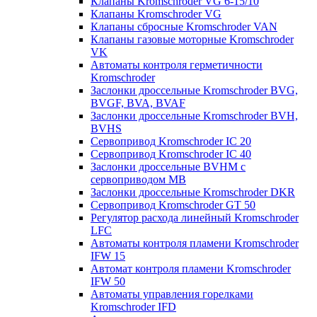
Клапаны Kromschroder VG 6-15/10
Клапаны Kromschroder VG
Клапаны сбросные Kromschroder VAN
Клапаны газовые моторные Kromschroder
VK
Автоматы контроля герметичности
Kromschroder
Заслонки дроссельные Kromschroder BVG,
BVGF, BVA, BVAF
Заслонки дроссельные Kromschroder BVH,
BVHS
Сервопривод Kromschroder IC 20
Сервопривод Kromschroder IC 40
Заслонки дроссельные BVHM с
сервоприводом МВ
Заслонки дроссельные Kromschroder DKR
Cервопривод Kromschroder GT 50
Регулятор расхода линейный Kromschroder
LFC
Автоматы контроля пламени Kromschroder
IFW 15
Автомат контроля пламени Kromschroder
IFW 50
Автоматы управления горелками
Kromschroder IFD