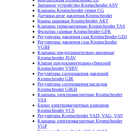
Запорное устройство Kromschroder ASV
Клапаны Kromschroder серии CG
Датчики-реле давления Kromschroder
Краны шаровые Kromschroder АКТ
Клапаны термозапорные Kromschroder TAS
Фильтры газовые Kromschroder GFK
Регуляторы давления газа Kromschroder GDJ
Регуляторы давления газа Kromschroder
VGBF
Клапаны предохранительно-запорные
Kromschroder JSAV
Клапан предохранительно-сбросной
Kromschroder VSBV
Регуляторы соотношения давлений
Kromschroder GIK
Регуляторы соотношения расходов
Kromschroder GIKH
Клапаны электромагнитные Kromschroder
VAS
Блоки электромагнитных клапанов
Kromschroder VCS
Регуляторы Kromschroder VAD, VAG, VAV
Клапаны электромагнитные Kromschroder
VGP