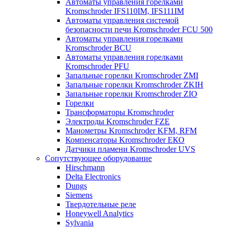
Автоматы управления горелками
Kromschroder IFS110IM, IFS111IM
Автоматы управления системой
безопасности печи Kromschroder FCU 500
Автоматы управления горелками
Kromschroder BCU
Автоматы управления горелками
Kromschroder PFU
Запальные горелки Kromschroder ZМI
Запальные горелки Kromschroder ZKIH
Запальные горелки Kromschroder ZIO
Горелки
Трансформаторы Kromschroder
Электроды Kromschroder FZE
Манометры Kromschroder KFM, RFM
Компенсаторы Kromschroder ЕКО
Датчики пламени Kromschroder UVS
Сопутствующее оборудование
Hirschmann
Delta Electronics
Dungs
Siemens
Твердотельные реле
Honeywell Analytics
Sylvania