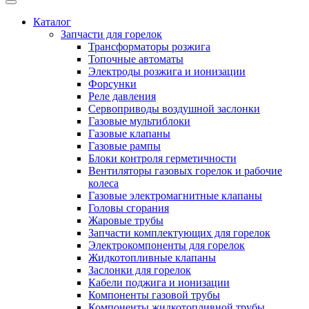
Каталог
Запчасти для горелок
Трансформаторы розжига
Топочные автоматы
Электроды розжига и ионизации
Форсунки
Реле давления
Сервоприводы воздушной заслонки
Газовые мультиблоки
Газовые клапаны
Газовые рампы
Блоки контроля герметичности
Вентиляторы газовых горелок и рабочие
колеса
Газовые электромагнитные клапаны
Головы сгорания
Жаровые трубы
Запчасти комплектующих для горелок
Электрокомпоненты для горелок
Жидкотопливные клапаны
Заслонки для горелок
Кабели поджига и ионизации
Компоненты газовой трубы
Компоненты жидкотопливной трубы