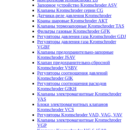
Запорное устройство Kromschroder ASV
Клапаны Kromschroder серии CG
Датчики-реле давления Kromschroder
Краны шаровые Kromschroder АКТ
Клапаны термозапорные Kromschroder TAS
Фильтры газовые Kromschroder GFK
Регуляторы давления газа Kromschroder GDJ
Регуляторы давления газа Kromschroder
VGBF
Клапаны предохранительно-запорные
Kromschroder JSAV
Клапан предохранительно-сбросной
Kromschroder VSBV
Регуляторы соотношения давлений
Kromschroder GIK
Регуляторы соотношения расходов
Kromschroder GIKH
Клапаны электромагнитные Kromschroder
VAS
Блоки электромагнитных клапанов
Kromschroder VCS
Регуляторы Kromschroder VAD, VAG, VAV
Клапаны электромагнитные Kromschroder
VGP