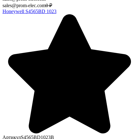
sales@prom-elec.com
0
₽
Honeywell S4565BD 1023
Артикул
S4565BD1023B