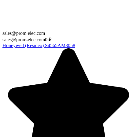
sales@prom-elec.com
sales@prom-elec.com
0
₽
Honeywell (Resideo) S4565AM3058