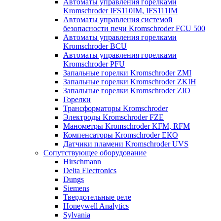
Автоматы управления горелками
Kromschroder IFS110IM, IFS111IM
Автоматы управления системой
безопасности печи Kromschroder FCU 500
Автоматы управления горелками
Kromschroder BCU
Автоматы управления горелками
Kromschroder PFU
Запальные горелки Kromschroder ZМI
Запальные горелки Kromschroder ZKIH
Запальные горелки Kromschroder ZIO
Горелки
Трансформаторы Kromschroder
Электроды Kromschroder FZE
Манометры Kromschroder KFM, RFM
Компенсаторы Kromschroder ЕКО
Датчики пламени Kromschroder UVS
Сопутствующее оборудование
Hirschmann
Delta Electronics
Dungs
Siemens
Твердотельные реле
Honeywell Analytics
Sylvania