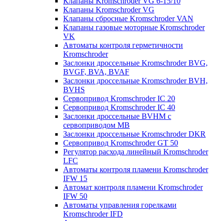
Клапаны Kromschroder VG 6-15/10
Клапаны Kromschroder VG
Клапаны сбросные Kromschroder VAN
Клапаны газовые моторные Kromschroder
VK
Автоматы контроля герметичности
Kromschroder
Заслонки дроссельные Kromschroder BVG,
BVGF, BVA, BVAF
Заслонки дроссельные Kromschroder BVH,
BVHS
Сервопривод Kromschroder IC 20
Сервопривод Kromschroder IC 40
Заслонки дроссельные BVHM с
сервоприводом МВ
Заслонки дроссельные Kromschroder DKR
Cервопривод Kromschroder GT 50
Регулятор расхода линейный Kromschroder
LFC
Автоматы контроля пламени Kromschroder
IFW 15
Автомат контроля пламени Kromschroder
IFW 50
Автоматы управления горелками
Kromschroder IFD