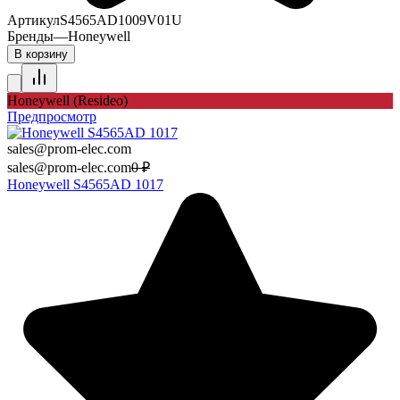
Артикул
S4565AD1009V01U
Бренды
—
Honeywell
В корзину
Honeywell (Resideo)
Предпросмотр
sales@prom-elec.com
sales@prom-elec.com
0
₽
Honeywell S4565AD 1017