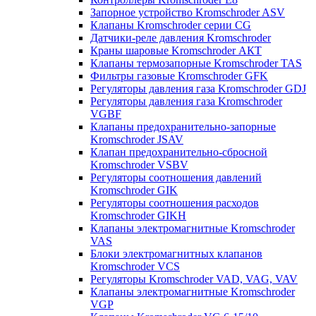
Запорное устройство Kromschroder ASV
Клапаны Kromschroder серии CG
Датчики-реле давления Kromschroder
Краны шаровые Kromschroder АКТ
Клапаны термозапорные Kromschroder TAS
Фильтры газовые Kromschroder GFK
Регуляторы давления газа Kromschroder GDJ
Регуляторы давления газа Kromschroder
VGBF
Клапаны предохранительно-запорные
Kromschroder JSAV
Клапан предохранительно-сбросной
Kromschroder VSBV
Регуляторы соотношения давлений
Kromschroder GIK
Регуляторы соотношения расходов
Kromschroder GIKH
Клапаны электромагнитные Kromschroder
VAS
Блоки электромагнитных клапанов
Kromschroder VCS
Регуляторы Kromschroder VAD, VAG, VAV
Клапаны электромагнитные Kromschroder
VGP