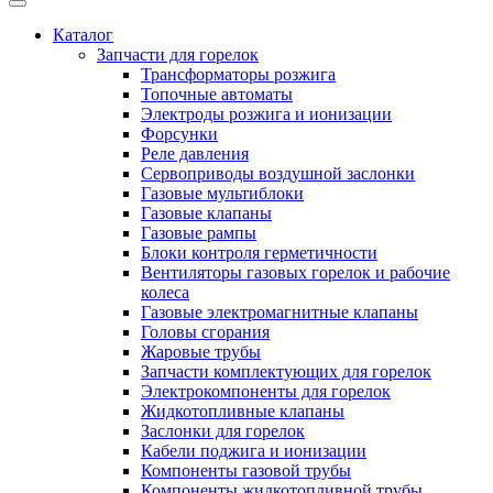
Каталог
Запчасти для горелок
Трансформаторы розжига
Топочные автоматы
Электроды розжига и ионизации
Форсунки
Реле давления
Сервоприводы воздушной заслонки
Газовые мультиблоки
Газовые клапаны
Газовые рампы
Блоки контроля герметичности
Вентиляторы газовых горелок и рабочие
колеса
Газовые электромагнитные клапаны
Головы сгорания
Жаровые трубы
Запчасти комплектующих для горелок
Электрокомпоненты для горелок
Жидкотопливные клапаны
Заслонки для горелок
Кабели поджига и ионизации
Компоненты газовой трубы
Компоненты жидкотопливной трубы