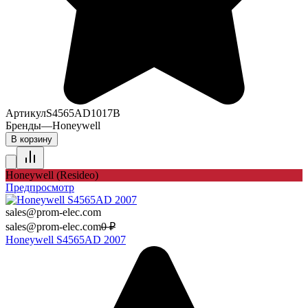
Артикул
S4565AD1017B
Бренды
—
Honeywell
В корзину
Honeywell (Resideo)
Предпросмотр
sales@prom-elec.com
sales@prom-elec.com
0
₽
Honeywell S4565AD 2007