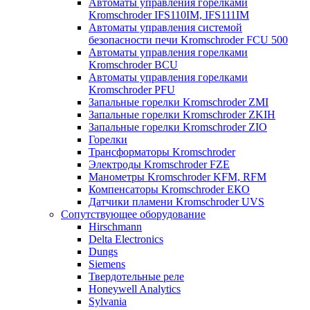
Автоматы управления горелками
Kromschroder IFS110IM, IFS111IM
Автоматы управления системой
безопасности печи Kromschroder FCU 500
Автоматы управления горелками
Kromschroder BCU
Автоматы управления горелками
Kromschroder PFU
Запальные горелки Kromschroder ZМI
Запальные горелки Kromschroder ZKIH
Запальные горелки Kromschroder ZIO
Горелки
Трансформаторы Kromschroder
Электроды Kromschroder FZE
Манометры Kromschroder KFM, RFM
Компенсаторы Kromschroder ЕКО
Датчики пламени Kromschroder UVS
Сопутствующее оборудование
Hirschmann
Delta Electronics
Dungs
Siemens
Твердотельные реле
Honeywell Analytics
Sylvania