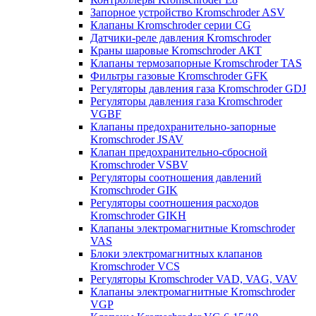
Запорное устройство Kromschroder ASV
Клапаны Kromschroder серии CG
Датчики-реле давления Kromschroder
Краны шаровые Kromschroder АКТ
Клапаны термозапорные Kromschroder TAS
Фильтры газовые Kromschroder GFK
Регуляторы давления газа Kromschroder GDJ
Регуляторы давления газа Kromschroder
VGBF
Клапаны предохранительно-запорные
Kromschroder JSAV
Клапан предохранительно-сбросной
Kromschroder VSBV
Регуляторы соотношения давлений
Kromschroder GIK
Регуляторы соотношения расходов
Kromschroder GIKH
Клапаны электромагнитные Kromschroder
VAS
Блоки электромагнитных клапанов
Kromschroder VCS
Регуляторы Kromschroder VAD, VAG, VAV
Клапаны электромагнитные Kromschroder
VGP