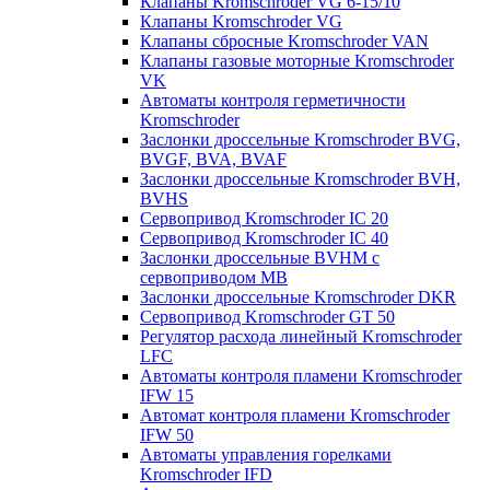
Клапаны Kromschroder VG 6-15/10
Клапаны Kromschroder VG
Клапаны сбросные Kromschroder VAN
Клапаны газовые моторные Kromschroder
VK
Автоматы контроля герметичности
Kromschroder
Заслонки дроссельные Kromschroder BVG,
BVGF, BVA, BVAF
Заслонки дроссельные Kromschroder BVH,
BVHS
Сервопривод Kromschroder IC 20
Сервопривод Kromschroder IC 40
Заслонки дроссельные BVHM с
сервоприводом МВ
Заслонки дроссельные Kromschroder DKR
Cервопривод Kromschroder GT 50
Регулятор расхода линейный Kromschroder
LFC
Автоматы контроля пламени Kromschroder
IFW 15
Автомат контроля пламени Kromschroder
IFW 50
Автоматы управления горелками
Kromschroder IFD