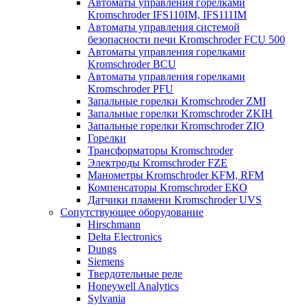
Автоматы управления горелками
Kromschroder IFS110IM, IFS111IM
Автоматы управления системой
безопасности печи Kromschroder FCU 500
Автоматы управления горелками
Kromschroder BCU
Автоматы управления горелками
Kromschroder PFU
Запальные горелки Kromschroder ZМI
Запальные горелки Kromschroder ZKIH
Запальные горелки Kromschroder ZIO
Горелки
Трансформаторы Kromschroder
Электроды Kromschroder FZE
Манометры Kromschroder KFM, RFM
Компенсаторы Kromschroder ЕКО
Датчики пламени Kromschroder UVS
Сопутствующее оборудование
Hirschmann
Delta Electronics
Dungs
Siemens
Твердотельные реле
Honeywell Analytics
Sylvania