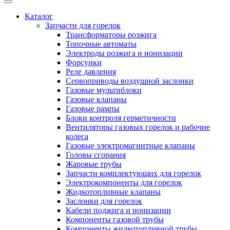
Каталог
Запчасти для горелок
Трансформаторы розжига
Топочные автоматы
Электроды розжига и ионизации
Форсунки
Реле давления
Сервоприводы воздушной заслонки
Газовые мультиблоки
Газовые клапаны
Газовые рампы
Блоки контроля герметичности
Вентиляторы газовых горелок и рабочие
колеса
Газовые электромагнитные клапаны
Головы сгорания
Жаровые трубы
Запчасти комплектующих для горелок
Электрокомпоненты для горелок
Жидкотопливные клапаны
Заслонки для горелок
Кабели поджига и ионизации
Компоненты газовой трубы
Компоненты жидкотопливной трубы