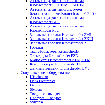
Автоматы управления горелками
Kromschroder IFS110IM, IFS111IM
Автоматы управления системой
безопасности печи Kromschroder FCU 500
Автоматы управления горелками
Kromschroder BCU
Автоматы управления горелками
Kromschroder PFU
Запальные горелки Kromschroder ZМI
Запальные горелки Kromschroder ZKIH
Запальные горелки Kromschroder ZIO
Горелки
Трансформаторы Kromschroder
Электроды Kromschroder FZE
Манометры Kromschroder KFM, RFM
Компенсаторы Kromschroder ЕКО
Датчики пламени Kromschroder UVS
Сопутствующее оборудование
Hirschmann
Delta Electronics
Dungs
Siemens
Твердотельные реле
Honeywell Analytics
Sylvania