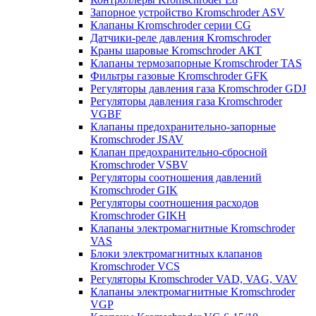
Запорное устройство Kromschroder ASV
Клапаны Kromschroder серии CG
Датчики-реле давления Kromschroder
Краны шаровые Kromschroder АКТ
Клапаны термозапорные Kromschroder TAS
Фильтры газовые Kromschroder GFK
Регуляторы давления газа Kromschroder GDJ
Регуляторы давления газа Kromschroder
VGBF
Клапаны предохранительно-запорные
Kromschroder JSAV
Клапан предохранительно-сбросной
Kromschroder VSBV
Регуляторы соотношения давлений
Kromschroder GIK
Регуляторы соотношения расходов
Kromschroder GIKH
Клапаны электромагнитные Kromschroder
VAS
Блоки электромагнитных клапанов
Kromschroder VCS
Регуляторы Kromschroder VAD, VAG, VAV
Клапаны электромагнитные Kromschroder
VGP