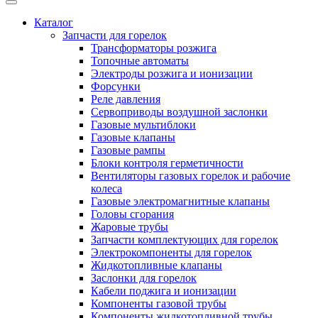
Каталог
Запчасти для горелок
Трансформаторы розжига
Топочные автоматы
Электроды розжига и ионизации
Форсунки
Реле давления
Сервоприводы воздушной заслонки
Газовые мультиблоки
Газовые клапаны
Газовые рампы
Блоки контроля герметичности
Вентиляторы газовых горелок и рабочие
колеса
Газовые электромагнитные клапаны
Головы сгорания
Жаровые трубы
Запчасти комплектующих для горелок
Электрокомпоненты для горелок
Жидкотопливные клапаны
Заслонки для горелок
Кабели поджига и ионизации
Компоненты газовой трубы
Компоненты жидкотопливной трубы