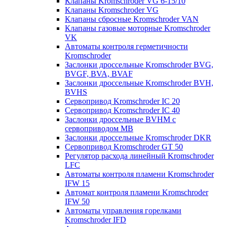
Клапаны Kromschroder VG 6-15/10
Клапаны Kromschroder VG
Клапаны сбросные Kromschroder VAN
Клапаны газовые моторные Kromschroder
VK
Автоматы контроля герметичности
Kromschroder
Заслонки дроссельные Kromschroder BVG,
BVGF, BVA, BVAF
Заслонки дроссельные Kromschroder BVH,
BVHS
Сервопривод Kromschroder IC 20
Сервопривод Kromschroder IC 40
Заслонки дроссельные BVHM с
сервоприводом МВ
Заслонки дроссельные Kromschroder DKR
Cервопривод Kromschroder GT 50
Регулятор расхода линейный Kromschroder
LFC
Автоматы контроля пламени Kromschroder
IFW 15
Автомат контроля пламени Kromschroder
IFW 50
Автоматы управления горелками
Kromschroder IFD