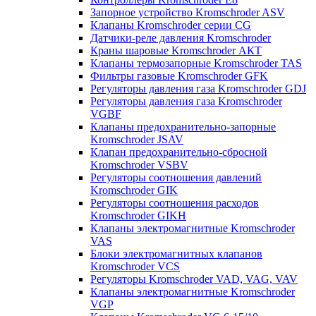
Запорное устройство Kromschroder ASV
Клапаны Kromschroder серии CG
Датчики-реле давления Kromschroder
Краны шаровые Kromschroder АКТ
Клапаны термозапорные Kromschroder TAS
Фильтры газовые Kromschroder GFK
Регуляторы давления газа Kromschroder GDJ
Регуляторы давления газа Kromschroder
VGBF
Клапаны предохранительно-запорные
Kromschroder JSAV
Клапан предохранительно-сбросной
Kromschroder VSBV
Регуляторы соотношения давлений
Kromschroder GIK
Регуляторы соотношения расходов
Kromschroder GIKH
Клапаны электромагнитные Kromschroder
VAS
Блоки электромагнитных клапанов
Kromschroder VCS
Регуляторы Kromschroder VAD, VAG, VAV
Клапаны электромагнитные Kromschroder
VGP