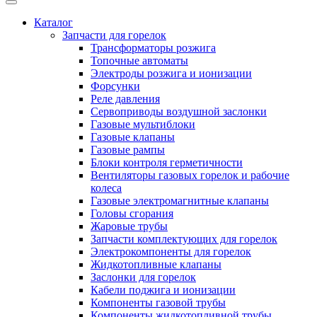
Каталог
Запчасти для горелок
Трансформаторы розжига
Топочные автоматы
Электроды розжига и ионизации
Форсунки
Реле давления
Сервоприводы воздушной заслонки
Газовые мультиблоки
Газовые клапаны
Газовые рампы
Блоки контроля герметичности
Вентиляторы газовых горелок и рабочие
колеса
Газовые электромагнитные клапаны
Головы сгорания
Жаровые трубы
Запчасти комплектующих для горелок
Электрокомпоненты для горелок
Жидкотопливные клапаны
Заслонки для горелок
Кабели поджига и ионизации
Компоненты газовой трубы
Компоненты жидкотопливной трубы