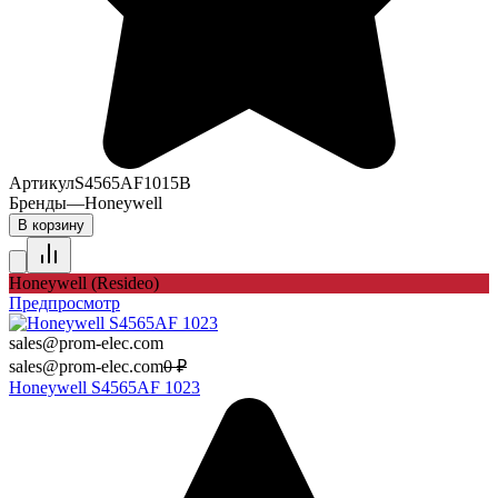
Артикул
S4565AF1015B
Бренды
—
Honeywell
В корзину
Honeywell (Resideo)
Предпросмотр
sales@prom-elec.com
sales@prom-elec.com
0
₽
Honeywell S4565AF 1023