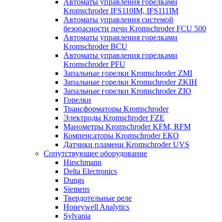
Автоматы управления горелками
Kromschroder IFS110IM, IFS111IM
Автоматы управления системой
безопасности печи Kromschroder FCU 500
Автоматы управления горелками
Kromschroder BCU
Автоматы управления горелками
Kromschroder PFU
Запальные горелки Kromschroder ZМI
Запальные горелки Kromschroder ZKIH
Запальные горелки Kromschroder ZIO
Горелки
Трансформаторы Kromschroder
Электроды Kromschroder FZE
Манометры Kromschroder KFM, RFM
Компенсаторы Kromschroder ЕКО
Датчики пламени Kromschroder UVS
Сопутствующее оборудование
Hirschmann
Delta Electronics
Dungs
Siemens
Твердотельные реле
Honeywell Analytics
Sylvania