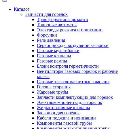
Каталог
Запчасти для горелок
Трансформаторы розжига
Топочные автоматы
Электроды розжига и ионизации
Форсунки
Реле давления
Сервоприводы воздушной заслонки
Газовые мультиблоки
Газовые клапаны
Газовые рампы
Блоки контроля герметичности
Вентиляторы газовых горелок и рабочие
колеса
Газовые электромагнитные клапаны
Головы сгорания
Жаровые трубы
Запчасти комплектующих для горелок
Электрокомпоненты для горелок
Жидкотопливные клапаны
Заслонки для горелок
Кабели поджига и ионизации
Компоненты газовой трубы
Компоненты жидкотопливной трубы