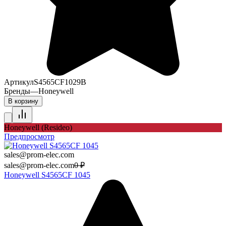
Артикул
S4565CF1029B
Бренды
—
Honeywell
В корзину
Honeywell (Resideo)
Предпросмотр
sales@prom-elec.com
sales@prom-elec.com
0
₽
Honeywell S4565CF 1045