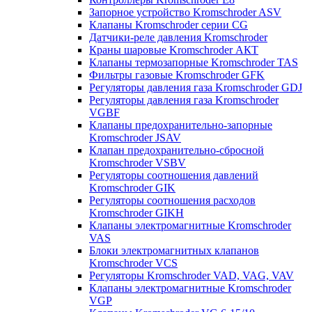
Запорное устройство Kromschroder ASV
Клапаны Kromschroder серии CG
Датчики-реле давления Kromschroder
Краны шаровые Kromschroder АКТ
Клапаны термозапорные Kromschroder TAS
Фильтры газовые Kromschroder GFK
Регуляторы давления газа Kromschroder GDJ
Регуляторы давления газа Kromschroder
VGBF
Клапаны предохранительно-запорные
Kromschroder JSAV
Клапан предохранительно-сбросной
Kromschroder VSBV
Регуляторы соотношения давлений
Kromschroder GIK
Регуляторы соотношения расходов
Kromschroder GIKH
Клапаны электромагнитные Kromschroder
VAS
Блоки электромагнитных клапанов
Kromschroder VCS
Регуляторы Kromschroder VAD, VAG, VAV
Клапаны электромагнитные Kromschroder
VGP