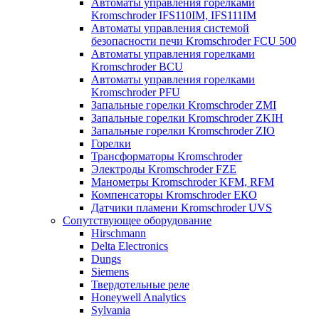
Автоматы управления горелками
Kromschroder IFS110IM, IFS111IM
Автоматы управления системой
безопасности печи Kromschroder FCU 500
Автоматы управления горелками
Kromschroder BCU
Автоматы управления горелками
Kromschroder PFU
Запальные горелки Kromschroder ZМI
Запальные горелки Kromschroder ZKIH
Запальные горелки Kromschroder ZIO
Горелки
Трансформаторы Kromschroder
Электроды Kromschroder FZE
Манометры Kromschroder KFM, RFM
Компенсаторы Kromschroder ЕКО
Датчики пламени Kromschroder UVS
Сопутствующее оборудование
Hirschmann
Delta Electronics
Dungs
Siemens
Твердотельные реле
Honeywell Analytics
Sylvania