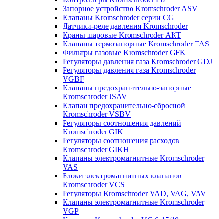
Запорное устройство Kromschroder ASV
Клапаны Kromschroder серии CG
Датчики-реле давления Kromschroder
Краны шаровые Kromschroder АКТ
Клапаны термозапорные Kromschroder TAS
Фильтры газовые Kromschroder GFK
Регуляторы давления газа Kromschroder GDJ
Регуляторы давления газа Kromschroder
VGBF
Клапаны предохранительно-запорные
Kromschroder JSAV
Клапан предохранительно-сбросной
Kromschroder VSBV
Регуляторы соотношения давлений
Kromschroder GIK
Регуляторы соотношения расходов
Kromschroder GIKH
Клапаны электромагнитные Kromschroder
VAS
Блоки электромагнитных клапанов
Kromschroder VCS
Регуляторы Kromschroder VAD, VAG, VAV
Клапаны электромагнитные Kromschroder
VGP