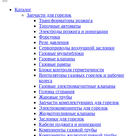
Каталог
Запчасти для горелок
Трансформаторы розжига
Топочные автоматы
Электроды розжига и ионизации
Форсунки
Реле давления
Сервоприводы воздушной заслонки
Газовые мультиблоки
Газовые клапаны
Газовые рампы
Блоки контроля герметичности
Вентиляторы газовых горелок и рабочие
колеса
Газовые электромагнитные клапаны
Головы сгорания
Жаровые трубы
Запчасти комплектующих для горелок
Электрокомпоненты для горелок
Жидкотопливные клапаны
Заслонки для горелок
Кабели поджига и ионизации
Компоненты газовой трубы
Компоненты жидкотопливной трубы