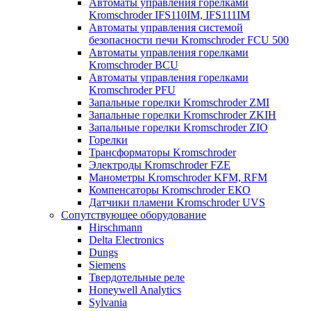
Автоматы управления горелками
Kromschroder IFS110IM, IFS111IM
Автоматы управления системой
безопасности печи Kromschroder FCU 500
Автоматы управления горелками
Kromschroder BCU
Автоматы управления горелками
Kromschroder PFU
Запальные горелки Kromschroder ZМI
Запальные горелки Kromschroder ZKIH
Запальные горелки Kromschroder ZIO
Горелки
Трансформаторы Kromschroder
Электроды Kromschroder FZE
Манометры Kromschroder KFM, RFM
Компенсаторы Kromschroder ЕКО
Датчики пламени Kromschroder UVS
Сопутствующее оборудование
Hirschmann
Delta Electronics
Dungs
Siemens
Твердотельные реле
Honeywell Analytics
Sylvania