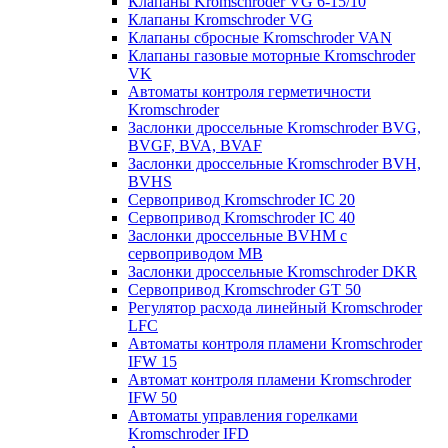
Клапаны Kromschroder VG 6-15/10
Клапаны Kromschroder VG
Клапаны сбросные Kromschroder VAN
Клапаны газовые моторные Kromschroder
VK
Автоматы контроля герметичности
Kromschroder
Заслонки дроссельные Kromschroder BVG,
BVGF, BVA, BVAF
Заслонки дроссельные Kromschroder BVH,
BVHS
Сервопривод Kromschroder IC 20
Сервопривод Kromschroder IC 40
Заслонки дроссельные BVHM с
сервоприводом МВ
Заслонки дроссельные Kromschroder DKR
Cервопривод Kromschroder GT 50
Регулятор расхода линейный Kromschroder
LFC
Автоматы контроля пламени Kromschroder
IFW 15
Автомат контроля пламени Kromschroder
IFW 50
Автоматы управления горелками
Kromschroder IFD