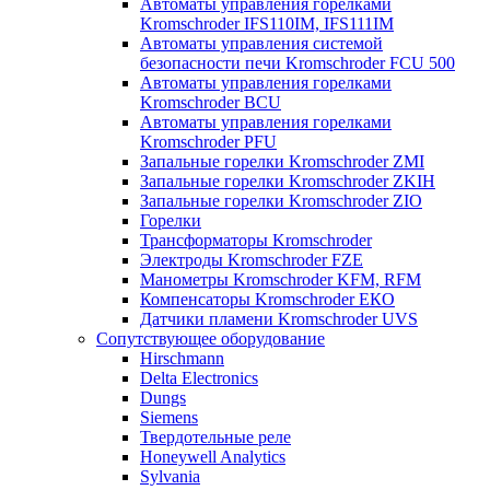
Автоматы управления горелками
Kromschroder IFS110IM, IFS111IM
Автоматы управления системой
безопасности печи Kromschroder FCU 500
Автоматы управления горелками
Kromschroder BCU
Автоматы управления горелками
Kromschroder PFU
Запальные горелки Kromschroder ZМI
Запальные горелки Kromschroder ZKIH
Запальные горелки Kromschroder ZIO
Горелки
Трансформаторы Kromschroder
Электроды Kromschroder FZE
Манометры Kromschroder KFM, RFM
Компенсаторы Kromschroder ЕКО
Датчики пламени Kromschroder UVS
Сопутствующее оборудование
Hirschmann
Delta Electronics
Dungs
Siemens
Твердотельные реле
Honeywell Analytics
Sylvania