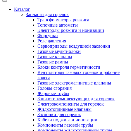
Каталог
Запчасти для горелок
Трансформаторы розжига
Топочные автоматы
Электроды розжига и ионизации
Форсунки
Реле давления
Сервоприводы воздушной заслонки
Газовые мультиблоки
Газовые клапаны
Газовые рампы
Блоки контроля герметичности
Вентиляторы газовых горелок и рабочие
колеса
Газовые электромагнитные клапаны
Головы сгорания
Жаровые трубы
Запчасти комплектующих для горелок
Электрокомпоненты для горелок
Жидкотопливные клапаны
Заслонки для горелок
Кабели поджига и ионизации
Компоненты газовой трубы
Компоненты жидкотопливной трубы