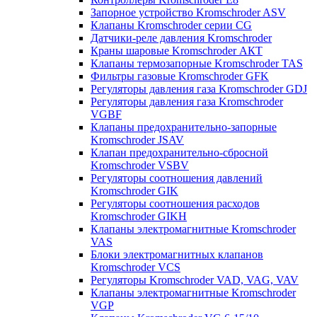
Запорное устройство Kromschroder ASV
Клапаны Kromschroder серии CG
Датчики-реле давления Kromschroder
Краны шаровые Kromschroder АКТ
Клапаны термозапорные Kromschroder TAS
Фильтры газовые Kromschroder GFK
Регуляторы давления газа Kromschroder GDJ
Регуляторы давления газа Kromschroder
VGBF
Клапаны предохранительно-запорные
Kromschroder JSAV
Клапан предохранительно-сбросной
Kromschroder VSBV
Регуляторы соотношения давлений
Kromschroder GIK
Регуляторы соотношения расходов
Kromschroder GIKH
Клапаны электромагнитные Kromschroder
VAS
Блоки электромагнитных клапанов
Kromschroder VCS
Регуляторы Kromschroder VAD, VAG, VAV
Клапаны электромагнитные Kromschroder
VGP