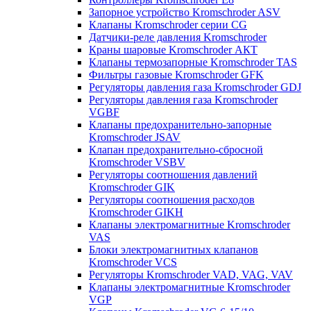
Запорное устройство Kromschroder ASV
Клапаны Kromschroder серии CG
Датчики-реле давления Kromschroder
Краны шаровые Kromschroder АКТ
Клапаны термозапорные Kromschroder TAS
Фильтры газовые Kromschroder GFK
Регуляторы давления газа Kromschroder GDJ
Регуляторы давления газа Kromschroder
VGBF
Клапаны предохранительно-запорные
Kromschroder JSAV
Клапан предохранительно-сбросной
Kromschroder VSBV
Регуляторы соотношения давлений
Kromschroder GIK
Регуляторы соотношения расходов
Kromschroder GIKH
Клапаны электромагнитные Kromschroder
VAS
Блоки электромагнитных клапанов
Kromschroder VCS
Регуляторы Kromschroder VAD, VAG, VAV
Клапаны электромагнитные Kromschroder
VGP