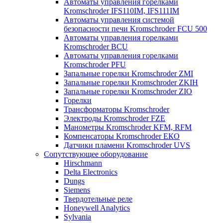
Автоматы управления горелками
Kromschroder IFS110IM, IFS111IM
Автоматы управления системой
безопасности печи Kromschroder FCU 500
Автоматы управления горелками
Kromschroder BCU
Автоматы управления горелками
Kromschroder PFU
Запальные горелки Kromschroder ZМI
Запальные горелки Kromschroder ZKIH
Запальные горелки Kromschroder ZIO
Горелки
Трансформаторы Kromschroder
Электроды Kromschroder FZE
Манометры Kromschroder KFM, RFM
Компенсаторы Kromschroder ЕКО
Датчики пламени Kromschroder UVS
Сопутствующее оборудование
Hirschmann
Delta Electronics
Dungs
Siemens
Твердотельные реле
Honeywell Analytics
Sylvania