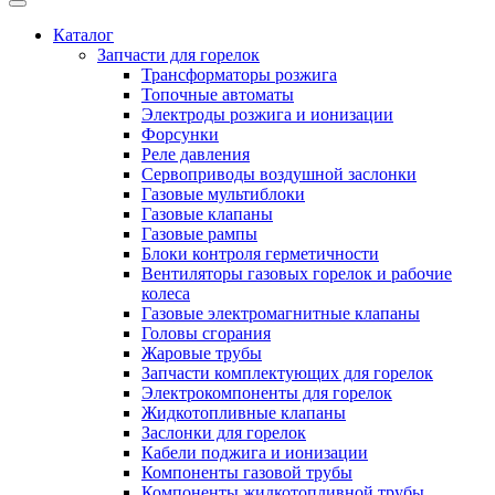
Каталог
Запчасти для горелок
Трансформаторы розжига
Топочные автоматы
Электроды розжига и ионизации
Форсунки
Реле давления
Сервоприводы воздушной заслонки
Газовые мультиблоки
Газовые клапаны
Газовые рампы
Блоки контроля герметичности
Вентиляторы газовых горелок и рабочие
колеса
Газовые электромагнитные клапаны
Головы сгорания
Жаровые трубы
Запчасти комплектующих для горелок
Электрокомпоненты для горелок
Жидкотопливные клапаны
Заслонки для горелок
Кабели поджига и ионизации
Компоненты газовой трубы
Компоненты жидкотопливной трубы