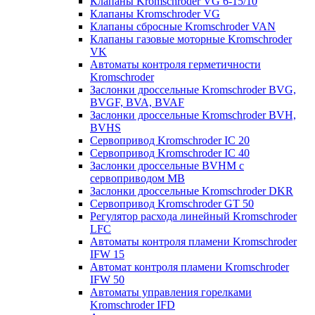
Клапаны Kromschroder VG 6-15/10
Клапаны Kromschroder VG
Клапаны сбросные Kromschroder VAN
Клапаны газовые моторные Kromschroder
VK
Автоматы контроля герметичности
Kromschroder
Заслонки дроссельные Kromschroder BVG,
BVGF, BVA, BVAF
Заслонки дроссельные Kromschroder BVH,
BVHS
Сервопривод Kromschroder IC 20
Сервопривод Kromschroder IC 40
Заслонки дроссельные BVHM с
сервоприводом МВ
Заслонки дроссельные Kromschroder DKR
Cервопривод Kromschroder GT 50
Регулятор расхода линейный Kromschroder
LFC
Автоматы контроля пламени Kromschroder
IFW 15
Автомат контроля пламени Kromschroder
IFW 50
Автоматы управления горелками
Kromschroder IFD