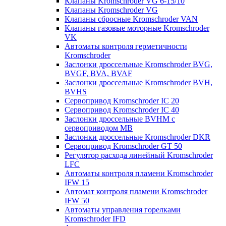
Клапаны Kromschroder VG 6-15/10
Клапаны Kromschroder VG
Клапаны сбросные Kromschroder VAN
Клапаны газовые моторные Kromschroder
VK
Автоматы контроля герметичности
Kromschroder
Заслонки дроссельные Kromschroder BVG,
BVGF, BVA, BVAF
Заслонки дроссельные Kromschroder BVH,
BVHS
Сервопривод Kromschroder IC 20
Сервопривод Kromschroder IC 40
Заслонки дроссельные BVHM с
сервоприводом МВ
Заслонки дроссельные Kromschroder DKR
Cервопривод Kromschroder GT 50
Регулятор расхода линейный Kromschroder
LFC
Автоматы контроля пламени Kromschroder
IFW 15
Автомат контроля пламени Kromschroder
IFW 50
Автоматы управления горелками
Kromschroder IFD