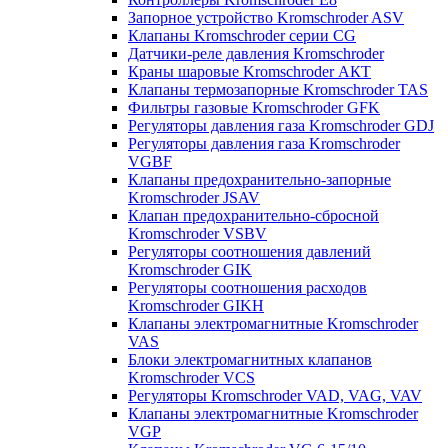
Запорное устройство Kromschroder ASV
Клапаны Kromschroder серии CG
Датчики-реле давления Kromschroder
Краны шаровые Kromschroder АКТ
Клапаны термозапорные Kromschroder TAS
Фильтры газовые Kromschroder GFK
Регуляторы давления газа Kromschroder GDJ
Регуляторы давления газа Kromschroder
VGBF
Клапаны предохранительно-запорные
Kromschroder JSAV
Клапан предохранительно-сбросной
Kromschroder VSBV
Регуляторы соотношения давлений
Kromschroder GIK
Регуляторы соотношения расходов
Kromschroder GIKH
Клапаны электромагнитные Kromschroder
VAS
Блоки электромагнитных клапанов
Kromschroder VCS
Регуляторы Kromschroder VAD, VAG, VAV
Клапаны электромагнитные Kromschroder
VGP