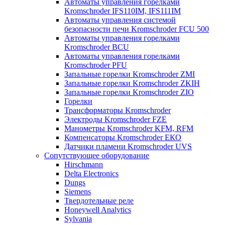
Автоматы управления горелками
Kromschroder IFS110IM, IFS111IM
Автоматы управления системой
безопасности печи Kromschroder FCU 500
Автоматы управления горелками
Kromschroder BCU
Автоматы управления горелками
Kromschroder PFU
Запальные горелки Kromschroder ZМI
Запальные горелки Kromschroder ZKIH
Запальные горелки Kromschroder ZIO
Горелки
Трансформаторы Kromschroder
Электроды Kromschroder FZE
Манометры Kromschroder KFM, RFM
Компенсаторы Kromschroder ЕКО
Датчики пламени Kromschroder UVS
Сопутствующее оборудование
Hirschmann
Delta Electronics
Dungs
Siemens
Твердотельные реле
Honeywell Analytics
Sylvania