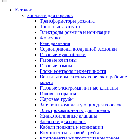
Каталог
Запчасти для горелок
Трансформаторы розжига
Топочные автоматы
Электроды розжига и ионизации
Форсунки
Реле давления
Сервоприводы воздушной заслонки
Газовые мультиблоки
Газовые клапаны
Газовые рампы
Блоки контроля герметичности
Вентиляторы газовых горелок и рабочие
колеса
Газовые электромагнитные клапаны
Головы сгорания
Жаровые трубы
Запчасти комплектующих для горелок
Электрокомпоненты для горелок
Жидкотопливные клапаны
Заслонки для горелок
Кабели поджига и ионизации
Компоненты газовой трубы
Компоненты жидкотопливной трубы