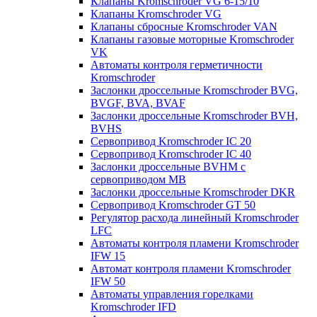
Клапаны Kromschroder VG 6-15/10
Клапаны Kromschroder VG
Клапаны сбросные Kromschroder VAN
Клапаны газовые моторные Kromschroder
VK
Автоматы контроля герметичности
Kromschroder
Заслонки дроссельные Kromschroder BVG,
BVGF, BVA, BVAF
Заслонки дроссельные Kromschroder BVH,
BVHS
Сервопривод Kromschroder IC 20
Сервопривод Kromschroder IC 40
Заслонки дроссельные BVHM с
сервоприводом МВ
Заслонки дроссельные Kromschroder DKR
Cервопривод Kromschroder GT 50
Регулятор расхода линейный Kromschroder
LFC
Автоматы контроля пламени Kromschroder
IFW 15
Автомат контроля пламени Kromschroder
IFW 50
Автоматы управления горелками
Kromschroder IFD