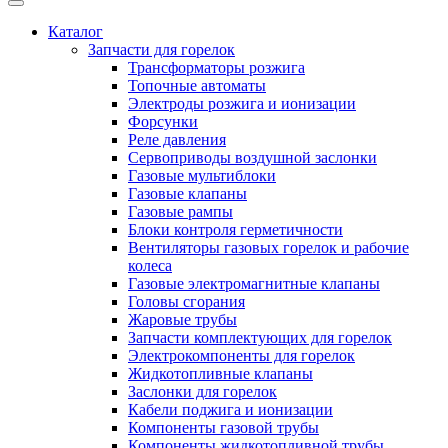
Каталог
Запчасти для горелок
Трансформаторы розжига
Топочные автоматы
Электроды розжига и ионизации
Форсунки
Реле давления
Сервоприводы воздушной заслонки
Газовые мультиблоки
Газовые клапаны
Газовые рампы
Блоки контроля герметичности
Вентиляторы газовых горелок и рабочие
колеса
Газовые электромагнитные клапаны
Головы сгорания
Жаровые трубы
Запчасти комплектующих для горелок
Электрокомпоненты для горелок
Жидкотопливные клапаны
Заслонки для горелок
Кабели поджига и ионизации
Компоненты газовой трубы
Компоненты жидкотопливной трубы