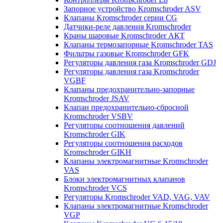
Запорное устройство Kromschroder ASV
Клапаны Kromschroder серии CG
Датчики-реле давления Kromschroder
Краны шаровые Kromschroder АКТ
Клапаны термозапорные Kromschroder TAS
Фильтры газовые Kromschroder GFK
Регуляторы давления газа Kromschroder GDJ
Регуляторы давления газа Kromschroder
VGBF
Клапаны предохранительно-запорные
Kromschroder JSAV
Клапан предохранительно-сбросной
Kromschroder VSBV
Регуляторы соотношения давлений
Kromschroder GIK
Регуляторы соотношения расходов
Kromschroder GIKH
Клапаны электромагнитные Kromschroder
VAS
Блоки электромагнитных клапанов
Kromschroder VCS
Регуляторы Kromschroder VAD, VAG, VAV
Клапаны электромагнитные Kromschroder
VGP