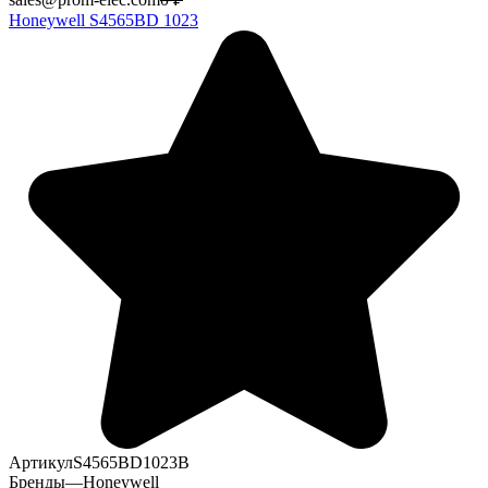
Honeywell S4565BD 1023
Артикул
S4565BD1023B
Бренды
—
Honeywell