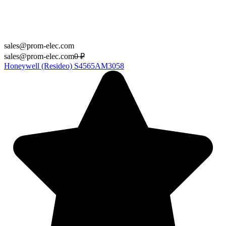
sales@prom-elec.com
sales@prom-elec.com
0
₽
Honeywell (Resideo) S4565AM3058