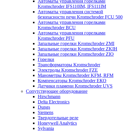
Автоматы управления горелками
Kromschroder IFS110IM, IFS111IM
Автоматы управления системой
безопасности печи Kromschroder FCU 500
Автоматы управления горелками
Kromschroder BCU
Автоматы управления горелками
Kromschroder PFU
Запальные горелки Kromschroder ZМI
Запальные горелки Kromschroder ZKIH
Запальные горелки Kromschroder ZIO
Горелки
Трансформаторы Kromschroder
Электроды Kromschroder FZE
Манометры Kromschroder KFM, RFM
Компенсаторы Kromschroder ЕКО
Датчики пламени Kromschroder UVS
Сопутствующее оборудование
Hirschmann
Delta Electronics
Dungs
Siemens
Твердотельные реле
Honeywell Analytics
Sylvania