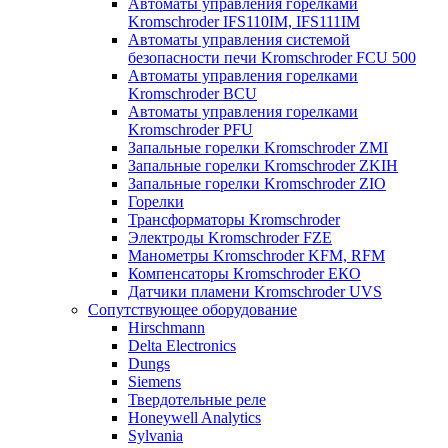
Автоматы управления горелками
Kromschroder IFS110IM, IFS111IM
Автоматы управления системой
безопасности печи Kromschroder FCU 500
Автоматы управления горелками
Kromschroder BCU
Автоматы управления горелками
Kromschroder PFU
Запальные горелки Kromschroder ZМI
Запальные горелки Kromschroder ZKIH
Запальные горелки Kromschroder ZIO
Горелки
Трансформаторы Kromschroder
Электроды Kromschroder FZE
Манометры Kromschroder KFM, RFM
Компенсаторы Kromschroder ЕКО
Датчики пламени Kromschroder UVS
Сопутствующее оборудование
Hirschmann
Delta Electronics
Dungs
Siemens
Твердотельные реле
Honeywell Analytics
Sylvania