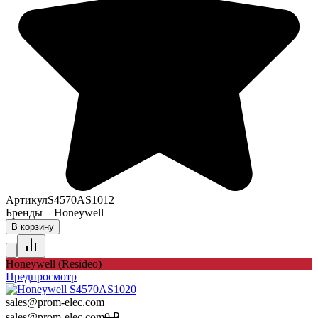
Артикул
S4570AS1012
Бренды
—
Honeywell
В корзину
Honeywell (Resideo)
Предпросмотр
sales@prom-elec.com
sales@prom-elec.com
0
₽