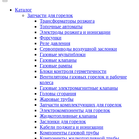
Каталог
Запчасти для горелок
Трансформаторы розжига
Топочные автоматы
Электроды розжига и ионизации
Форсунки
Реле давления
Сервоприводы воздушной заслонки
Газовые мультиблоки
Газовые клапаны
Газовые рампы
Блоки контроля герметичности
Вентиляторы газовых горелок и рабочие
колеса
Газовые электромагнитные клапаны
Головы сгорания
Жаровые трубы
Запчасти комплектующих для горелок
Электрокомпоненты для горелок
Жидкотопливные клапаны
Заслонки для горелок
Кабели поджига и ионизации
Компоненты газовой трубы
Компоненты жидкотопливной трубы