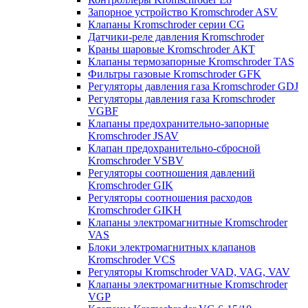
Запорное устройство Kromschroder ASV
Клапаны Kromschroder серии CG
Датчики-реле давления Kromschroder
Краны шаровые Kromschroder АКТ
Клапаны термозапорные Kromschroder TAS
Фильтры газовые Kromschroder GFK
Регуляторы давления газа Kromschroder GDJ
Регуляторы давления газа Kromschroder
VGBF
Клапаны предохранительно-запорные
Kromschroder JSAV
Клапан предохранительно-сбросной
Kromschroder VSBV
Регуляторы соотношения давлений
Kromschroder GIK
Регуляторы соотношения расходов
Kromschroder GIKH
Клапаны электромагнитные Kromschroder
VAS
Блоки электромагнитных клапанов
Kromschroder VCS
Регуляторы Kromschroder VAD, VAG, VAV
Клапаны электромагнитные Kromschroder
VGP