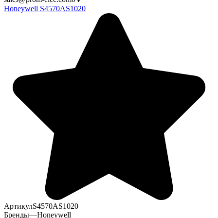
Honeywell S4570AS1020
Артикул
S4570AS1020
Бренды
—
Honeywell