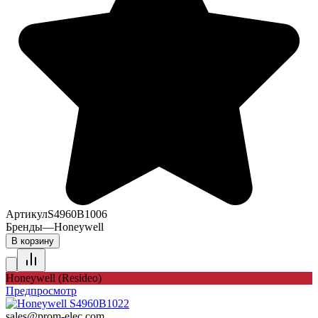
Артикул
S4960B1006
Бренды
—
Honeywell
В корзину
Honeywell (Resideo)
Предпросмотр
sales@prom-elec.com