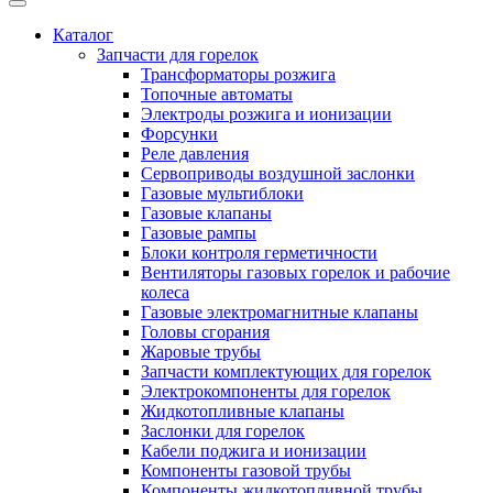
Каталог
Запчасти для горелок
Трансформаторы розжига
Топочные автоматы
Электроды розжига и ионизации
Форсунки
Реле давления
Сервоприводы воздушной заслонки
Газовые мультиблоки
Газовые клапаны
Газовые рампы
Блоки контроля герметичности
Вентиляторы газовых горелок и рабочие
колеса
Газовые электромагнитные клапаны
Головы сгорания
Жаровые трубы
Запчасти комплектующих для горелок
Электрокомпоненты для горелок
Жидкотопливные клапаны
Заслонки для горелок
Кабели поджига и ионизации
Компоненты газовой трубы
Компоненты жидкотопливной трубы