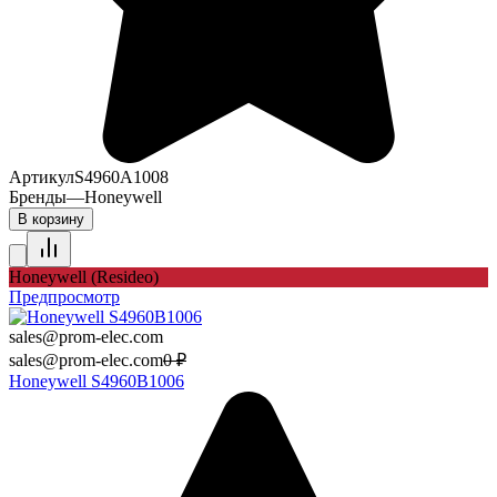
Артикул
S4960A1008
Бренды
—
Honeywell
В корзину
Honeywell (Resideo)
Предпросмотр
sales@prom-elec.com
sales@prom-elec.com
0
₽
Honeywell S4960B1006