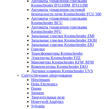
Автоматы управления горелками
Kromschroder IFS110IM, IFS111IM
Автоматы управления системой
безопасности печи Kromschroder FCU 500
Автоматы управления горелками
Kromschroder BCU
Автоматы управления горелками
Kromschroder PFU
Запальные горелки Kromschroder ZМI
Запальные горелки Kromschroder ZKIH
Запальные горелки Kromschroder ZIO
Горелки
Трансформаторы Kromschroder
Электроды Kromschroder FZE
Манометры Kromschroder KFM, RFM
Компенсаторы Kromschroder ЕКО
Датчики пламени Kromschroder UVS
Сопутствующее оборудование
Hirschmann
Delta Electronics
Dungs
Siemens
Твердотельные реле
Honeywell Analytics
Sylvania