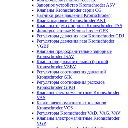
Запорное устройство Kromschroder ASV
Клапаны Kromschroder серии CG
Датчики-реле давления Kromschroder
Краны шаровые Kromschroder АКТ
Клапаны термозапорные Kromschroder TAS
Фильтры газовые Kromschroder GFK
Регуляторы давления газа Kromschroder GDJ
Регуляторы давления газа Kromschroder
VGBF
Клапаны предохранительно-запорные
Kromschroder JSAV
Клапан предохранительно-сбросной
Kromschroder VSBV
Регуляторы соотношения давлений
Kromschroder GIK
Регуляторы соотношения расходов
Kromschroder GIKH
Клапаны электромагнитные Kromschroder
VAS
Блоки электромагнитных клапанов
Kromschroder VCS
Регуляторы Kromschroder VAD, VAG, VAV
Клапаны электромагнитные Kromschroder
VGP