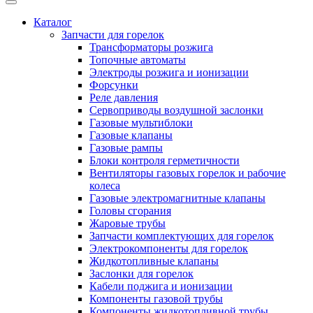
Каталог
Запчасти для горелок
Трансформаторы розжига
Топочные автоматы
Электроды розжига и ионизации
Форсунки
Реле давления
Сервоприводы воздушной заслонки
Газовые мультиблоки
Газовые клапаны
Газовые рампы
Блоки контроля герметичности
Вентиляторы газовых горелок и рабочие
колеса
Газовые электромагнитные клапаны
Головы сгорания
Жаровые трубы
Запчасти комплектующих для горелок
Электрокомпоненты для горелок
Жидкотопливные клапаны
Заслонки для горелок
Кабели поджига и ионизации
Компоненты газовой трубы
Компоненты жидкотопливной трубы