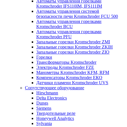
Автоматы управления горелками
Kromschroder IFS110IM, IFS111IM
Автоматы управления системой
безопасности печи Kromschroder FCU 500
Автоматы управления горелками
Kromschroder BCU
Автоматы управления горелками
Kromschroder PFU
Запальные горелки Kromschroder ZМI
Запальные горелки Kromschroder ZKIH
Запальные горелки Kromschroder ZIO
Горелки
Трансформаторы Kromschroder
Электроды Kromschroder FZE
Манометры Kromschroder KFM, RFM
Компенсаторы Kromschroder ЕКО
Датчики пламени Kromschroder UVS
Сопутствующее оборудование
Hirschmann
Delta Electronics
Dungs
Siemens
Твердотельные реле
Honeywell Analytics
Sylvania