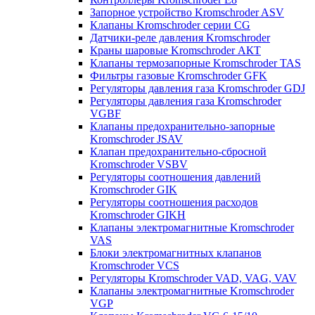
Запорное устройство Kromschroder ASV
Клапаны Kromschroder серии CG
Датчики-реле давления Kromschroder
Краны шаровые Kromschroder АКТ
Клапаны термозапорные Kromschroder TAS
Фильтры газовые Kromschroder GFK
Регуляторы давления газа Kromschroder GDJ
Регуляторы давления газа Kromschroder
VGBF
Клапаны предохранительно-запорные
Kromschroder JSAV
Клапан предохранительно-сбросной
Kromschroder VSBV
Регуляторы соотношения давлений
Kromschroder GIK
Регуляторы соотношения расходов
Kromschroder GIKH
Клапаны электромагнитные Kromschroder
VAS
Блоки электромагнитных клапанов
Kromschroder VCS
Регуляторы Kromschroder VAD, VAG, VAV
Клапаны электромагнитные Kromschroder
VGP