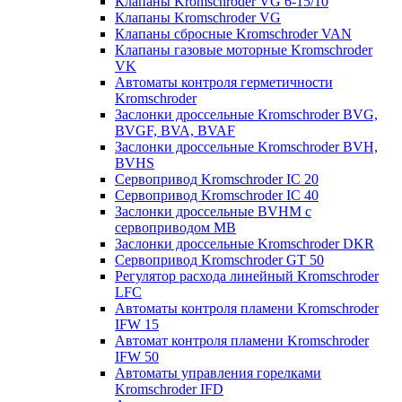
Клапаны Kromschroder VG 6-15/10
Клапаны Kromschroder VG
Клапаны сбросные Kromschroder VAN
Клапаны газовые моторные Kromschroder
VK
Автоматы контроля герметичности
Kromschroder
Заслонки дроссельные Kromschroder BVG,
BVGF, BVA, BVAF
Заслонки дроссельные Kromschroder BVH,
BVHS
Сервопривод Kromschroder IC 20
Сервопривод Kromschroder IC 40
Заслонки дроссельные BVHM с
сервоприводом МВ
Заслонки дроссельные Kromschroder DKR
Cервопривод Kromschroder GT 50
Регулятор расхода линейный Kromschroder
LFC
Автоматы контроля пламени Kromschroder
IFW 15
Автомат контроля пламени Kromschroder
IFW 50
Автоматы управления горелками
Kromschroder IFD