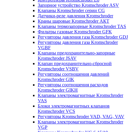
Запорное устройство Kromschroder ASV
Клапаны Kromschroder серии CG
Датчики-реле давления Kromschroder
Краны шаровые Kromschroder АКТ
Клапаны термозапорные Kromschroder TAS
Фильтры газовые Kromschroder GFK
Регуляторы давления газа Kromschroder GDJ
Регуляторы давления газа Kromschroder
VGBF
Клапаны предохранительно-запорные
Kromschroder JSAV
Клапан предохранительно-сбросной
Kromschroder VSBV
Регуляторы соотношения давлений
Kromschroder GIK
Регуляторы соотношения расходов
Kromschroder GIKH
Клапаны электромагнитные Kromschroder
VAS
Блоки электромагнитных клапанов
Kromschroder VCS
Регуляторы Kromschroder VAD, VAG, VAV
Клапаны электромагнитные Kromschroder
VGP