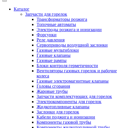
Каталог
Запчасти для горелок
Трансформаторы розжига
Топочные автоматы
Электроды розжига и ионизации
Форсунки
Реле давления
Сервоприводы воздушной заслонки
Газовые мультиблоки
Газовые клапаны
Газовые рампы
Блоки контроля герметичности
Вентиляторы газовых горелок и рабочие
колеса
Газовые электромагнитные клапаны
Головы сгорания
Жаровые трубы
Запчасти комплектующих для горелок
Электрокомпоненты для горелок
Жидкотопливные клапаны
Заслонки для горелок
Кабели поджига и ионизации
Компоненты газовой трубы
Компоненты жидкотопливной трубы