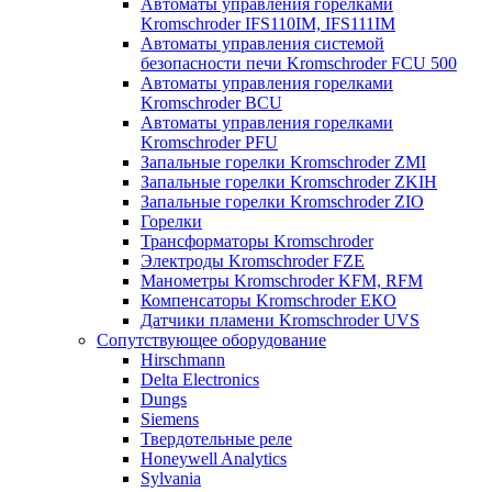
Автоматы управления горелками
Kromschroder IFS110IM, IFS111IM
Автоматы управления системой
безопасности печи Kromschroder FCU 500
Автоматы управления горелками
Kromschroder BCU
Автоматы управления горелками
Kromschroder PFU
Запальные горелки Kromschroder ZМI
Запальные горелки Kromschroder ZKIH
Запальные горелки Kromschroder ZIO
Горелки
Трансформаторы Kromschroder
Электроды Kromschroder FZE
Манометры Kromschroder KFM, RFM
Компенсаторы Kromschroder ЕКО
Датчики пламени Kromschroder UVS
Сопутствующее оборудование
Hirschmann
Delta Electronics
Dungs
Siemens
Твердотельные реле
Honeywell Analytics
Sylvania