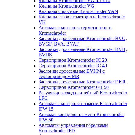
Клапаны Kromschroder VG 6-15/10
Клапаны Kromschroder VG
Клапаны сбросные Kromschroder VAN
Клапаны газовые моторные Kromschroder
VK
Автоматы контроля герметичности
Kromschroder
Заслонки дроссельные Kromschroder BVG,
BVGF, BVA, BVAF
Заслонки дроссельные Kromschroder BVH,
BVHS
Сервопривод Kromschroder IC 20
Сервопривод Kromschroder IC 40
Заслонки дроссельные BVHM с
сервоприводом МВ
Заслонки дроссельные Kromschroder DKR
Cервопривод Kromschroder GT 50
Регулятор расхода линейный Kromschroder
LFC
Автоматы контроля пламени Kromschroder
IFW 15
Автомат контроля пламени Kromschroder
IFW 50
Автоматы управления горелками
Kromschroder IFD