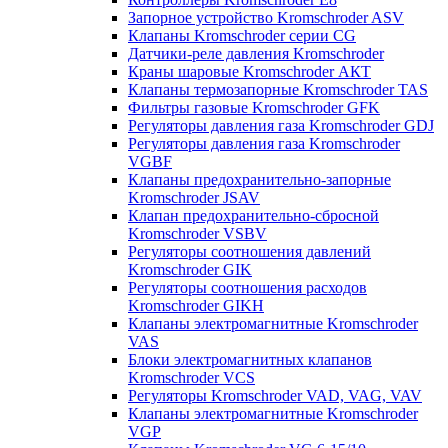
Запорное устройство Kromschroder ASV
Клапаны Kromschroder серии CG
Датчики-реле давления Kromschroder
Краны шаровые Kromschroder АКТ
Клапаны термозапорные Kromschroder TAS
Фильтры газовые Kromschroder GFK
Регуляторы давления газа Kromschroder GDJ
Регуляторы давления газа Kromschroder
VGBF
Клапаны предохранительно-запорные
Kromschroder JSAV
Клапан предохранительно-сбросной
Kromschroder VSBV
Регуляторы соотношения давлений
Kromschroder GIK
Регуляторы соотношения расходов
Kromschroder GIKH
Клапаны электромагнитные Kromschroder
VAS
Блоки электромагнитных клапанов
Kromschroder VCS
Регуляторы Kromschroder VAD, VAG, VAV
Клапаны электромагнитные Kromschroder
VGP