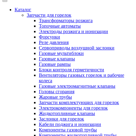
Каталог
Запчасти для горелок
Трансформаторы розжига
Топочные автоматы
Электроды розжига и ионизации
Форсунки
Реле давления
Сервоприводы воздушной заслонки
Газовые мультиблоки
Газовые клапаны
Газовые рампы
Блоки контроля герметичности
Вентиляторы газовых горелок и рабочие
колеса
Газовые электромагнитные клапаны
Головы сгорания
Жаровые трубы
Запчасти комплектующих для горелок
Электрокомпоненты для горелок
Жидкотопливные клапаны
Заслонки для горелок
Кабели поджига и ионизации
Компоненты газовой трубы
Компоненты жидкотопливной трубы