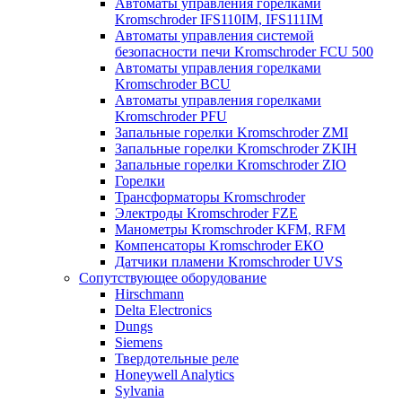
Автоматы управления горелками
Kromschroder IFS110IM, IFS111IM
Автоматы управления системой
безопасности печи Kromschroder FCU 500
Автоматы управления горелками
Kromschroder BCU
Автоматы управления горелками
Kromschroder PFU
Запальные горелки Kromschroder ZМI
Запальные горелки Kromschroder ZKIH
Запальные горелки Kromschroder ZIO
Горелки
Трансформаторы Kromschroder
Электроды Kromschroder FZE
Манометры Kromschroder KFM, RFM
Компенсаторы Kromschroder ЕКО
Датчики пламени Kromschroder UVS
Сопутствующее оборудование
Hirschmann
Delta Electronics
Dungs
Siemens
Твердотельные реле
Honeywell Analytics
Sylvania