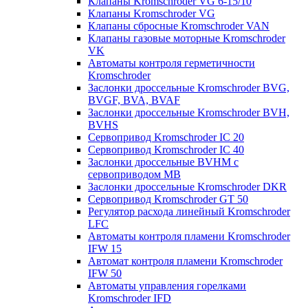
Клапаны Kromschroder VG 6-15/10
Клапаны Kromschroder VG
Клапаны сбросные Kromschroder VAN
Клапаны газовые моторные Kromschroder
VK
Автоматы контроля герметичности
Kromschroder
Заслонки дроссельные Kromschroder BVG,
BVGF, BVA, BVAF
Заслонки дроссельные Kromschroder BVH,
BVHS
Сервопривод Kromschroder IC 20
Сервопривод Kromschroder IC 40
Заслонки дроссельные BVHM с
сервоприводом МВ
Заслонки дроссельные Kromschroder DKR
Cервопривод Kromschroder GT 50
Регулятор расхода линейный Kromschroder
LFC
Автоматы контроля пламени Kromschroder
IFW 15
Автомат контроля пламени Kromschroder
IFW 50
Автоматы управления горелками
Kromschroder IFD