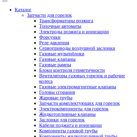
Каталог
Запчасти для горелок
Трансформаторы розжига
Топочные автоматы
Электроды розжига и ионизации
Форсунки
Реле давления
Сервоприводы воздушной заслонки
Газовые мультиблоки
Газовые клапаны
Газовые рампы
Блоки контроля герметичности
Вентиляторы газовых горелок и рабочие
колеса
Газовые электромагнитные клапаны
Головы сгорания
Жаровые трубы
Запчасти комплектующих для горелок
Электрокомпоненты для горелок
Жидкотопливные клапаны
Заслонки для горелок
Кабели поджига и ионизации
Компоненты газовой трубы
Компоненты жидкотопливной трубы