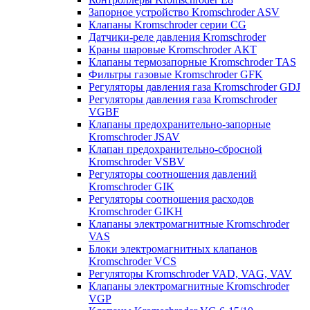
Запорное устройство Kromschroder ASV
Клапаны Kromschroder серии CG
Датчики-реле давления Kromschroder
Краны шаровые Kromschroder АКТ
Клапаны термозапорные Kromschroder TAS
Фильтры газовые Kromschroder GFK
Регуляторы давления газа Kromschroder GDJ
Регуляторы давления газа Kromschroder
VGBF
Клапаны предохранительно-запорные
Kromschroder JSAV
Клапан предохранительно-сбросной
Kromschroder VSBV
Регуляторы соотношения давлений
Kromschroder GIK
Регуляторы соотношения расходов
Kromschroder GIKH
Клапаны электромагнитные Kromschroder
VAS
Блоки электромагнитных клапанов
Kromschroder VCS
Регуляторы Kromschroder VAD, VAG, VAV
Клапаны электромагнитные Kromschroder
VGP