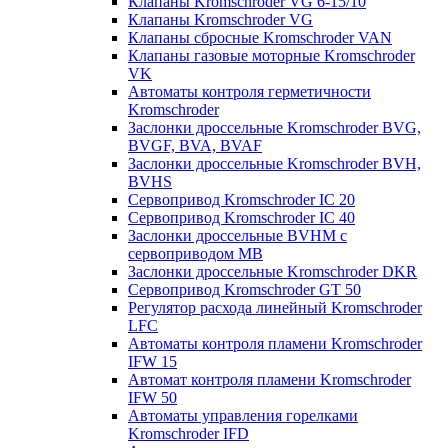
Клапаны Kromschroder VG 6-15/10
Клапаны Kromschroder VG
Клапаны сбросные Kromschroder VAN
Клапаны газовые моторные Kromschroder
VK
Автоматы контроля герметичности
Kromschroder
Заслонки дроссельные Kromschroder BVG,
BVGF, BVA, BVAF
Заслонки дроссельные Kromschroder BVH,
BVHS
Сервопривод Kromschroder IC 20
Сервопривод Kromschroder IC 40
Заслонки дроссельные BVHM с
сервоприводом МВ
Заслонки дроссельные Kromschroder DKR
Cервопривод Kromschroder GT 50
Регулятор расхода линейный Kromschroder
LFC
Автоматы контроля пламени Kromschroder
IFW 15
Автомат контроля пламени Kromschroder
IFW 50
Автоматы управления горелками
Kromschroder IFD