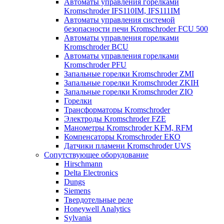
Автоматы управления горелками
Kromschroder IFS110IM, IFS111IM
Автоматы управления системой
безопасности печи Kromschroder FCU 500
Автоматы управления горелками
Kromschroder BCU
Автоматы управления горелками
Kromschroder PFU
Запальные горелки Kromschroder ZМI
Запальные горелки Kromschroder ZKIH
Запальные горелки Kromschroder ZIO
Горелки
Трансформаторы Kromschroder
Электроды Kromschroder FZE
Манометры Kromschroder KFM, RFM
Компенсаторы Kromschroder ЕКО
Датчики пламени Kromschroder UVS
Сопутствующее оборудование
Hirschmann
Delta Electronics
Dungs
Siemens
Твердотельные реле
Honeywell Analytics
Sylvania