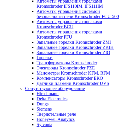
Автоматы управления горелками
Kromschroder IFS110IM, IFS111IM
Автоматы управления системой
безопасности печи Kromschroder FCU 500
Автоматы управления горелками
Kromschroder BCU
Автоматы управления горелками
Kromschroder PFU
Запальные горелки Kromschroder ZМI
Запальные горелки Kromschroder ZKIH
Запальные горелки Kromschroder ZIO
Горелки
Трансформаторы Kromschroder
Электроды Kromschroder FZE
Манометры Kromschroder KFM, RFM
Компенсаторы Kromschroder ЕКО
Датчики пламени Kromschroder UVS
Сопутствующее оборудование
Hirschmann
Delta Electronics
Dungs
Siemens
Твердотельные реле
Honeywell Analytics
Sylvania