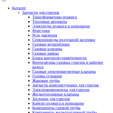
Каталог
Запчасти для горелок
Трансформаторы розжига
Топочные автоматы
Электроды розжига и ионизации
Форсунки
Реле давления
Сервоприводы воздушной заслонки
Газовые мультиблоки
Газовые клапаны
Газовые рампы
Блоки контроля герметичности
Вентиляторы газовых горелок и рабочие
колеса
Газовые электромагнитные клапаны
Головы сгорания
Жаровые трубы
Запчасти комплектующих для горелок
Электрокомпоненты для горелок
Жидкотопливные клапаны
Заслонки для горелок
Кабели поджига и ионизации
Компоненты газовой трубы
Компоненты жидкотопливной трубы