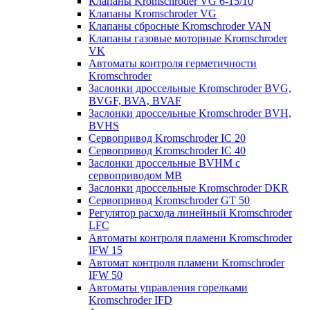
Клапаны Kromschroder VG 6-15/10
Клапаны Kromschroder VG
Клапаны сбросные Kromschroder VAN
Клапаны газовые моторные Kromschroder
VK
Автоматы контроля герметичности
Kromschroder
Заслонки дроссельные Kromschroder BVG,
BVGF, BVA, BVAF
Заслонки дроссельные Kromschroder BVH,
BVHS
Сервопривод Kromschroder IC 20
Сервопривод Kromschroder IC 40
Заслонки дроссельные BVHM с
сервоприводом МВ
Заслонки дроссельные Kromschroder DKR
Cервопривод Kromschroder GT 50
Регулятор расхода линейный Kromschroder
LFC
Автоматы контроля пламени Kromschroder
IFW 15
Автомат контроля пламени Kromschroder
IFW 50
Автоматы управления горелками
Kromschroder IFD