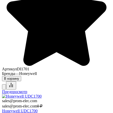
Артикул
DI1701
Бренды
—
Honeywell
В корзину
Предпросмотр
sales@prom-elec.com
sales@prom-elec.com
0
₽
Honeywell UDC1700