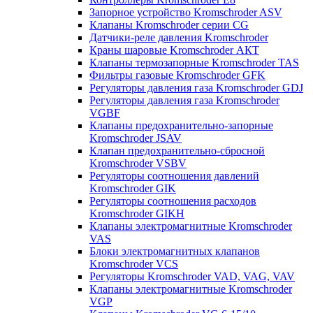
Запорное устройство Kromschroder ASV
Клапаны Kromschroder серии CG
Датчики-реле давления Kromschroder
Краны шаровые Kromschroder АКТ
Клапаны термозапорные Kromschroder TAS
Фильтры газовые Kromschroder GFK
Регуляторы давления газа Kromschroder GDJ
Регуляторы давления газа Kromschroder
VGBF
Клапаны предохранительно-запорные
Kromschroder JSAV
Клапан предохранительно-сбросной
Kromschroder VSBV
Регуляторы соотношения давлений
Kromschroder GIK
Регуляторы соотношения расходов
Kromschroder GIKH
Клапаны электромагнитные Kromschroder
VAS
Блоки электромагнитных клапанов
Kromschroder VCS
Регуляторы Kromschroder VAD, VAG, VAV
Клапаны электромагнитные Kromschroder
VGP