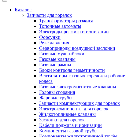
Каталог
Запчасти для горелок
Трансформаторы розжига
Топочные автоматы
Электроды розжига и ионизации
Форсунки
Реле давления
Сервоприводы воздушной заслонки
Газовые мультиблоки
Газовые клапаны
Газовые рампы
Блоки контроля герметичности
Вентиляторы газовых горелок и рабочие
колеса
Газовые электромагнитные клапаны
Головы сгорания
Жаровые трубы
Запчасти комплектующих для горелок
Электрокомпоненты для горелок
Жидкотопливные клапаны
Заслонки для горелок
Кабели поджига и ионизации
Компоненты газовой трубы
Компоненты жидкотопливной трубы