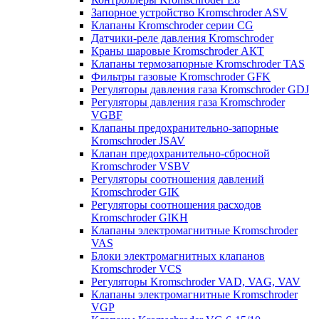
Запорное устройство Kromschroder ASV
Клапаны Kromschroder серии CG
Датчики-реле давления Kromschroder
Краны шаровые Kromschroder АКТ
Клапаны термозапорные Kromschroder TAS
Фильтры газовые Kromschroder GFK
Регуляторы давления газа Kromschroder GDJ
Регуляторы давления газа Kromschroder
VGBF
Клапаны предохранительно-запорные
Kromschroder JSAV
Клапан предохранительно-сбросной
Kromschroder VSBV
Регуляторы соотношения давлений
Kromschroder GIK
Регуляторы соотношения расходов
Kromschroder GIKH
Клапаны электромагнитные Kromschroder
VAS
Блоки электромагнитных клапанов
Kromschroder VCS
Регуляторы Kromschroder VAD, VAG, VAV
Клапаны электромагнитные Kromschroder
VGP