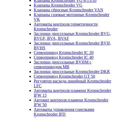
Клапаны Kromschroder VG 6-15/10
Клапаны Kromschroder VG
Клапаны сбросные Kromschroder VAN
Клапаны газовые моторные Kromschroder
VK
Автоматы контроля герметичности
Kromschroder
Заслонки дроссельные Kromschroder BVG,
BVGF, BVA, BVAF
Заслонки дроссельные Kromschroder BVH,
BVHS
Сервопривод Kromschroder IC 20
Сервопривод Kromschroder IC 40
Заслонки дроссельные BVHM с
сервоприводом МВ
Заслонки дроссельные Kromschroder DKR
Cервопривод Kromschroder GT 50
Регулятор расхода линейный Kromschroder
LFC
Автоматы контроля пламени Kromschroder
IFW 15
Автомат контроля пламени Kromschroder
IFW 50
Автоматы управления горелками
Kromschroder IFD