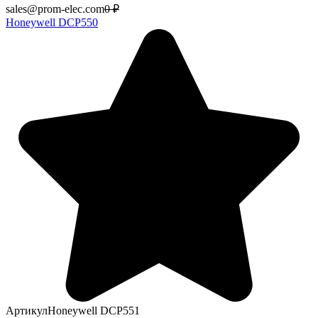
sales@prom-elec.com
0
₽
Honeywell DCP550
Артикул
Honeywell DCP551