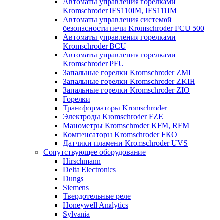
Автоматы управления горелками
Kromschroder IFS110IM, IFS111IM
Автоматы управления системой
безопасности печи Kromschroder FCU 500
Автоматы управления горелками
Kromschroder BCU
Автоматы управления горелками
Kromschroder PFU
Запальные горелки Kromschroder ZМI
Запальные горелки Kromschroder ZKIH
Запальные горелки Kromschroder ZIO
Горелки
Трансформаторы Kromschroder
Электроды Kromschroder FZE
Манометры Kromschroder KFM, RFM
Компенсаторы Kromschroder ЕКО
Датчики пламени Kromschroder UVS
Сопутствующее оборудование
Hirschmann
Delta Electronics
Dungs
Siemens
Твердотельные реле
Honeywell Analytics
Sylvania