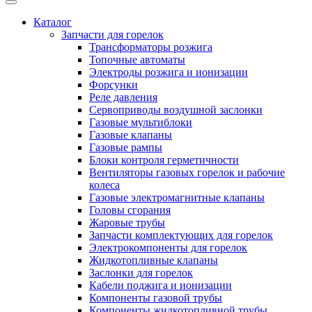
Каталог
Запчасти для горелок
Трансформаторы розжига
Топочные автоматы
Электроды розжига и ионизации
Форсунки
Реле давления
Сервоприводы воздушной заслонки
Газовые мультиблоки
Газовые клапаны
Газовые рампы
Блоки контроля герметичности
Вентиляторы газовых горелок и рабочие
колеса
Газовые электромагнитные клапаны
Головы сгорания
Жаровые трубы
Запчасти комплектующих для горелок
Электрокомпоненты для горелок
Жидкотопливные клапаны
Заслонки для горелок
Кабели поджига и ионизации
Компоненты газовой трубы
Компоненты жидкотопливной трубы