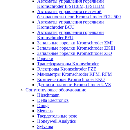
Автоматы управления горелками
Kromschroder IFS110IM, IFS111IM
Автоматы управления системой
безопасности печи Kromschroder FCU 500
Автоматы управления горелками
Kromschroder BCU
Автоматы управления горелками
Kromschroder PFU
Запальные горелки Kromschroder ZМI
Запальные горелки Kromschroder ZKIH
Запальные горелки Kromschroder ZIO
Горелки
Трансформаторы Kromschroder
Электроды Kromschroder FZE
Манометры Kromschroder KFM, RFM
Компенсаторы Kromschroder ЕКО
Датчики пламени Kromschroder UVS
Сопутствующее оборудование
Hirschmann
Delta Electronics
Dungs
Siemens
Твердотельные реле
Honeywell Analytics
Sylvania