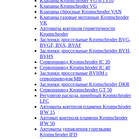
Клапаны Kromschroder VG 6-15/10
Клапаны Kromschroder VG
Клапаны сбросные Kromschroder VAN
Клапаны газовые моторные Kromschroder
VK
Автоматы контроля герметичности
Kromschroder
Заслонки дроссельные Kromschroder BVG,
BVGF, BVA, BVAF
Заслонки дроссельные Kromschroder BVH,
BVHS
Сервопривод Kromschroder IC 20
Сервопривод Kromschroder IC 40
Заслонки дроссельные BVHM с
сервоприводом МВ
Заслонки дроссельные Kromschroder DKR
Cервопривод Kromschroder GT 50
Регулятор расхода линейный Kromschroder
LFC
Автоматы контроля пламени Kromschroder
IFW 15
Автомат контроля пламени Kromschroder
IFW 50
Автоматы управления горелками
Kromschroder IFD