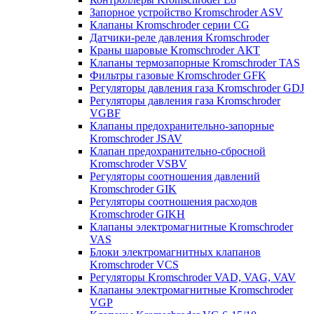
Запорное устройство Kromschroder ASV
Клапаны Kromschroder серии CG
Датчики-реле давления Kromschroder
Краны шаровые Kromschroder АКТ
Клапаны термозапорные Kromschroder TAS
Фильтры газовые Kromschroder GFK
Регуляторы давления газа Kromschroder GDJ
Регуляторы давления газа Kromschroder
VGBF
Клапаны предохранительно-запорные
Kromschroder JSAV
Клапан предохранительно-сбросной
Kromschroder VSBV
Регуляторы соотношения давлений
Kromschroder GIK
Регуляторы соотношения расходов
Kromschroder GIKH
Клапаны электромагнитные Kromschroder
VAS
Блоки электромагнитных клапанов
Kromschroder VCS
Регуляторы Kromschroder VAD, VAG, VAV
Клапаны электромагнитные Kromschroder
VGP